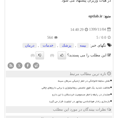
در هیأت وزیران پیشنهاد می شود.
منبع:
optlab.ir
1399/11/04
14:40:29
564
5
/
0.0
تگهای خبر:
بیمه
,
پزشك
,
خدمات
,
درمان
این مطلب را می پسندید؟
(0)
(0)
X
تازه ترین مطالب مرتبط
نقش سابقه خانوادگی در خطر ژنتیکی سرطان سینه
مخالفت شدید یک فوق تخصص روماتولوژی با برخی داروهای چاقی
هشدار در رابطه با خطر مسمومیت خردسالان با این دارو
بازسازی رادار هواشناسی بوشهر در اولویت قرار می گیرد
نظرات بینندگان در مورد این مطلب