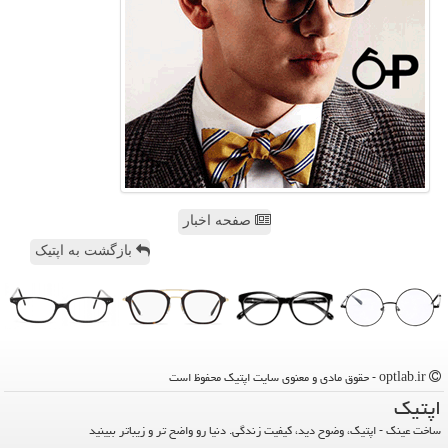
صفحه اخبار
بازگشت به اپتیک
optlab.ir - حقوق مادی و معنوی سایت اپتیك محفوظ است
اپتیك
ساخت عینک - اپتیک، وضوح دید، کیفیت زندگی. دنیا رو واضح تر و زیباتر ببینید