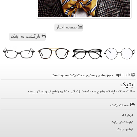
صفحه اخبار
بازگشت به اپتیک
optlab.ir - حقوق مادی و معنوی سایت اپتیك محفوظ است
اپتیك
ساخت عینک - اپتیک، وضوح دید، کیفیت زندگی. دنیا رو واضح تر و زیباتر ببینید
صفحات اپتیك
درباره ما
تبلیغات در اپتیك
آرشیو اپتیك