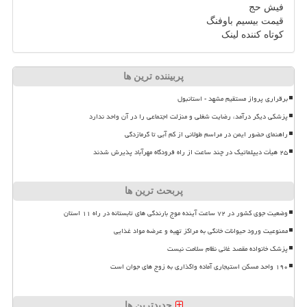
فیش حج
قیمت بیسیم باوفنگ
کوتاه کننده لینک
پربیننده ترین ها
برقراری پرواز مستقیم مشهد - استانبول
پزشکی دیگر درآمد، رضایت شغلی و منزلت اجتماعی را در آن واحد ندارد
راهنمای حضور ایمن در مراسم طولانی از کم آبی تا گرمازدگی
۲۵ هیأت دیپلماتیک در چند ساعت از راه فرودگاه مهرآباد پذیرش شدند
پربحث ترین ها
وضعیت جوی کشور در ۷۲ ساعت آینده موج بارندگی های تابستانه در راه ۱۱ استان
ممنوعیت ورود حیوانات خانگی به مراکز تهیه و عرضه مواد غذایی
پزشک خانواده مقصد غائی نظام سلامت نیست
۱۹۰ واحد مسکن استیجاری آماده واگذاری به زوج های جوان است
جدیدترین ها