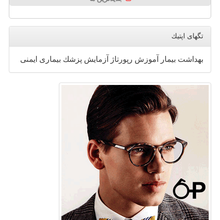
تگهای اپتیك
بهداشت
بیمار
آموزش
رپورتاژ
آزمایش
پزشك
بیماری
ایمنی