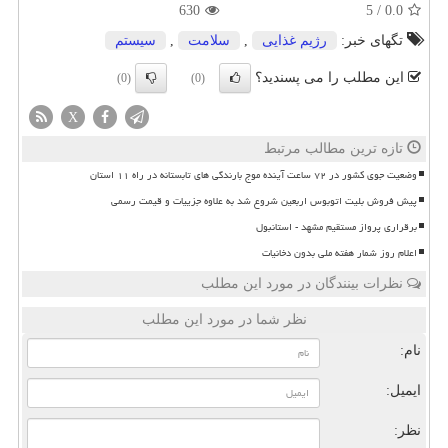
630
5
/
0.0
تگهای خبر:
رژیم غذایی
,
سلامت
,
سیستم
این مطلب را می پسندید؟
(0)
(0)
X
تازه ترین مطالب مرتبط
وضعیت جوی کشور در ۷۲ ساعت آینده موج بارندگی های تابستانه در راه ۱۱ استان
پیش فروش بلیت اتوبوس اربعین شروع شد به علاوه جزییات و قیمت رسمی
برقراری پرواز مستقیم مشهد - استانبول
اعلام روز شمار هفته ملی بدون دخانیات
نظرات بینندگان در مورد این مطلب
نظر شما در مورد این مطلب
نام:
ایمیل:
نظر: