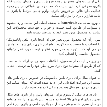
یکی از سایت های معتبر در زمینه فروش باتری را میتوان سایت
خانه
باتری
معرفی کرد. این سایت که مدت زمانی طولانی در این زمینه
فعالیت دارد علاوه بر فروش باتری، لوازم جانبی مرتبط با باتری ها
مانند شارژر باتری را نیز ارائه میکند.
با ورود به سایت
batteries.ir
به صفحه اصلی این سایت وارد میشوید
و میتوانید از طریق کلید جست و جو و یا فهرست محصولات این
سایت به محصول مورد نظر خود به سرعت دست یابید.
پس از آن که محصول مورد نظر خود (در اینجا
باتری تلفن پاناسونیک
)
را انتخاب و یا جست و جو کردید انواع این باتری برای شما به نمایش
در می اید که با توجه به مدل مورد نظر و قیمت مورد نظر میتوانید
محصول مناسب را انتخاب کنید.
در زیر هر لیست از محصول، اطلاعات مفید زیادی ارائه شده است
که از طریق آن میتوانید نوع باتری مورد نظر خود را به درستی انتخاب
کنید.
به عنوان مثال برای باتری تلفن پاناسونیک در خصوص باتری تلفن های
بیسیم این شرکت اطلاعاتی قرار داده شده است که عنوان میکند این
باتری ها در دو نوع متال هیدرید و نیکل کادمیوم وجود دارند.
از باتری های نیکل کادمیوم برای امپرهای پایین و از باتری های نیکل
هیدرید برای امپرهای بالا استفاده میشود. این باتری ها را هم میتوانید
در مدل سری شده و هم در مدل دو
باتری قلمی
و باتری نیم قلمی