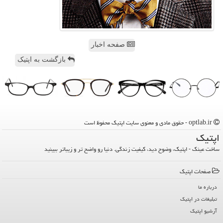
صفحه اخبار
بازگشت به اپتیک
optlab.ir - حقوق مادی و معنوی سایت اپتیك محفوظ است
اپتیك
ساخت عینک - اپتیک، وضوح دید، کیفیت زندگی. دنیا رو واضح تر و زیباتر ببینید
صفحات اپتیك
درباره ما
تبلیغات در اپتیك
آرشیو اپتیك