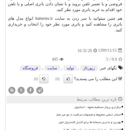
فروشی و یا تعمیر تلفن بروید و با نشان دادن باتری اصلی و یا تلفن
خود اقدام به خرید باتری مورد نظر کنید.
هم چنین میتوانید با سر زدن به سایت
batteries.ir
انواع مدل های
باتری را مشاهده کنید و باتری مورد نظر خود را انتخاب و خریداری
کنید.
1399/11/15
16:32:26
495
5
/
0.0
تگهای خبر:
رپورتاژ
,
تولید
,
سایت
,
فروشگاه
این مطلب را می پسندید؟
(0)
(0)
X
تازه ترین مطالب مرتبط
برقراری پرواز مستقیم مشهد - استانبول
انتشار اسامی شامپوها و محصولات مراقبت از مو غیر مجاز
بهترین و بدترین صبحانه ها برای کنترل کلسترول خون
خطرات ناشی از ذرات دود حریق برای سلامت افراد