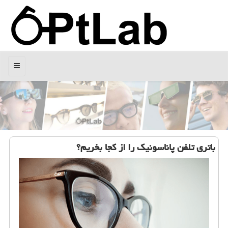
منو
باتری تلفن پاناسونیك را از كجا بخریم؟