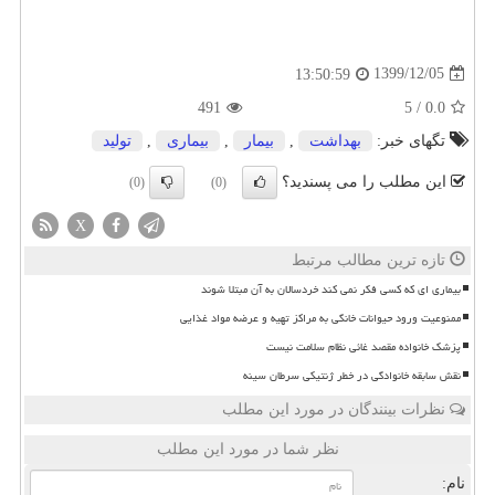
1399/12/05
13:50:59
491
5
/
0.0
تگهای خبر:
بهداشت
,
بیمار
,
بیماری
,
تولید
این مطلب را می پسندید؟
(0)
(0)
X
تازه ترین مطالب مرتبط
بیماری ای که کسی فکر نمی کند خردسالان به آن مبتلا شوند
ممنوعیت ورود حیوانات خانگی به مراکز تهیه و عرضه مواد غذایی
پزشک خانواده مقصد غائی نظام سلامت نیست
نقش سابقه خانوادگی در خطر ژنتیکی سرطان سینه
نظرات بینندگان در مورد این مطلب
نظر شما در مورد این مطلب
نام: