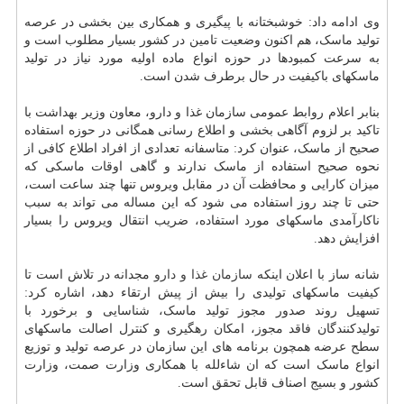
وی ادامه داد: خوشبختانه با پیگیری و همکاری بین بخشی در عرصه
تولید ماسک، هم اکنون وضعیت تامین در کشور بسیار مطلوب است و
به سرعت کمبودها در حوزه انواع ماده اولیه مورد نیاز در تولید
ماسکهای باکیفیت در حال برطرف شدن است.
بنابر اعلام روابط عمومی سازمان غذا و دارو، معاون وزیر بهداشت با
تاکید بر لزوم آگاهی بخشی و اطلاع رسانی همگانی در حوزه استفاده
صحیح از ماسک، عنوان کرد: متاسفانه تعدادی از افراد اطلاع کافی از
نحوه صحیح استفاده از ماسک ندارند و گاهی اوقات ماسکی که
میزان کارایی و محافظت آن در مقابل ویروس تنها چند ساعت است،
حتی تا چند روز استفاده می شود که این مساله می تواند به سبب
ناکارآمدی ماسکهای مورد استفاده، ضریب انتقال ویروس را بسیار
افزایش دهد.
شانه ساز با اعلان اینکه
سازمان غذا و دارو
مجدانه در تلاش است تا
کیفیت ماسکهای تولیدی را بیش از پیش ارتقاء دهد، اشاره کرد:
تسهیل روند صدور مجوز تولید ماسک، شناسایی و برخورد با
تولیدکنندگان فاقد مجوز، امکان رهگیری و کنترل اصالت ماسکهای
سطح عرضه همچون برنامه های این سازمان در عرصه تولید و توزیع
انواع ماسک است که ان شاءلله با همکاری وزارت صمت، وزارت
کشور و بسیج اصناف قابل تحقق است.