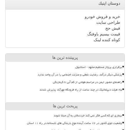
دوستان اپتیك
خرید و فروش خودرو
طراحی سایت
فیش حج
قیمت بیسیم باوفنگ
کوتاه کننده لینک
پربیننده ترین ها
برقراری پرواز مستقیم مشهد - استانبول
پزشکی دیگر درآمد، رضایت شغلی و منزلت اجتماعی را در آن واحد ندارد
راهنمای حضور ایمن در مراسم طولانی از کم آبی تا گرمازدگی
۲۵ هیأت دیپلماتیک در چند ساعت از راه فرودگاه مهرآباد پذیرش شدند
پربحث ترین ها
بیماری ای که کسی فکر نمی کند خردسالان به آن مبتلا شوند
وضعیت جوی کشور در ۷۲ ساعت آینده موج بارندگی های تابستانه در راه ۱۱ استان