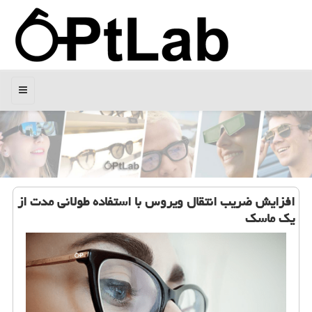
منو
افزایش ضریب انتقال ویروس با استفاده طولانی مدت از
یك ماسك