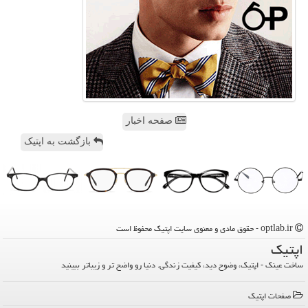
صفحه اخبار
بازگشت به اپتیک
optlab.ir - حقوق مادی و معنوی سایت اپتیك محفوظ است
اپتیك
ساخت عینک - اپتیک، وضوح دید، کیفیت زندگی. دنیا رو واضح تر و زیباتر ببینید
صفحات اپتیك