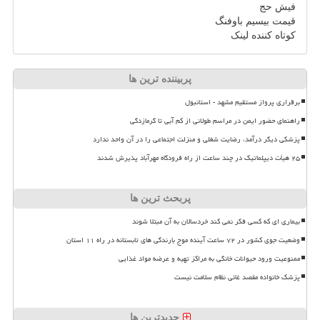
فیش حج
قیمت بیسیم باوفنگ
کوتاه کننده لینک
پربیننده ترین ها
برقراری پرواز مستقیم مشهد - استانبول
راهنمای حضور ایمن در مراسم طولانی از کم آبی تا گرمازدگی
پزشکی دیگر درآمد، رضایت شغلی و منزلت اجتماعی را در آن واحد ندارد
۲۵ هیأت دیپلماتیک در چند ساعت از راه فرودگاه مهرآباد پذیرش شدند
پربحث ترین ها
بیماری ای که کسی فکر نمی کند خردسالان به آن مبتلا شوند
وضعیت جوی کشور در ۷۲ ساعت آینده موج بارندگی های تابستانه در راه ۱۱ استان
ممنوعیت ورود حیوانات خانگی به مراکز تهیه و عرضه مواد غذایی
پزشک خانواده مقصد غائی نظام سلامت نیست
جدیدترین ها