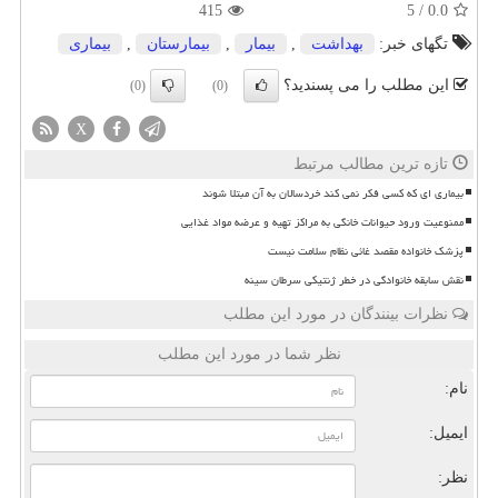
415
5
/
0.0
تگهای خبر:
بهداشت
,
بیمار
,
بیمارستان
,
بیماری
این مطلب را می پسندید؟
(0)
(0)
X
تازه ترین مطالب مرتبط
بیماری ای که کسی فکر نمی کند خردسالان به آن مبتلا شوند
ممنوعیت ورود حیوانات خانگی به مراکز تهیه و عرضه مواد غذایی
پزشک خانواده مقصد غائی نظام سلامت نیست
نقش سابقه خانوادگی در خطر ژنتیکی سرطان سینه
نظرات بینندگان در مورد این مطلب
نظر شما در مورد این مطلب
نام:
ایمیل:
نظر: