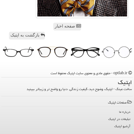
صفحه اخبار
بازگشت به اپتیک
optlab.ir - حقوق مادی و معنوی سایت اپتیك محفوظ است
اپتیك
ساخت عینک - اپتیک، وضوح دید، کیفیت زندگی. دنیا رو واضح تر و زیباتر ببینید
صفحات اپتیك
درباره ما
تبلیغات در اپتیك
آرشیو اپتیك