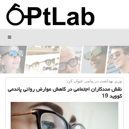
منو
وزیر بهداشت در پیامی عنوان كرد؛
نقش مددكاران اجتماعی در كاهش عوارض روانی پاندمی
كووید 19