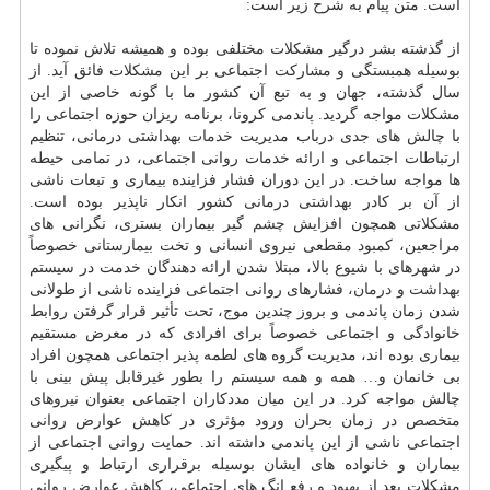
است. متن پیام به شرح زیر است:
از گذشته بشر درگیر مشکلات مختلفی بوده و همیشه تلاش نموده تا
بوسیله همبستگی و مشارکت اجتماعی بر این مشکلات فائق آید. از
سال گذشته، جهان و به تبع آن کشور ما با گونه خاصی از این
مشکلات مواجه گردید. پاندمی کرونا، برنامه ریزان حوزه اجتماعی را
با چالش های جدی درباب مدیریت
خدمات
بهداشتی درمانی، تنظیم
ارتباطات اجتماعی و ارائه خدمات روانی اجتماعی، در تمامی حیطه
ها مواجه ساخت. در این دوران فشار فزاینده بیماری و تبعات ناشی
از آن بر کادر بهداشتی درمانی کشور انکار ناپذیر بوده است.
مشکلاتی همچون افزایش
چشم
گیر بیماران بستری، نگرانی های
مراجعین، کمبود مقطعی نیروی انسانی و تخت بیمارستانی خصوصاً
در شهرهای با شیوع بالا، مبتلا شدن ارائه دهندگان خدمت در سیستم
بهداشت
و
درمان
، فشارهای روانی اجتماعی فزاینده ناشی از طولانی
شدن زمان پاندمی و بروز چندین موج، تحت تأثیر قرار گرفتن روابط
خانوادگی و اجتماعی خصوصاً برای افرادی که در معرض مستقیم
بیماری بوده اند، مدیریت گروه های لطمه پذیر اجتماعی همچون افراد
بی خانمان و… همه و همه سیستم را بطور غیرقابل پیش بینی با
چالش مواجه کرد. در این میان مددکاران اجتماعی بعنوان نیروهای
متخصص در زمان بحران ورود مؤثری در کاهش عوارض روانی
اجتماعی ناشی از این پاندمی داشته اند. حمایت روانی اجتماعی از
بیماران و خانواده های ایشان بوسیله برقراری ارتباط و پیگیری
مشکلات بعد از بهبود و رفع انگ های اجتماعی، کاهش عوارض روانی