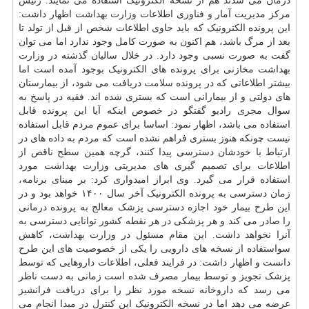
درمان
می شدند هم از نسخه الکترونیک استفاده می نمایند. رئیس
مرکز مدیریت آمار و فناوری اطلاعات
وزارت بهداشت
اظهار داشت:
این پرونده الکترونیک که باید حاوی اطلاعات شخص از قبل از تولد تا
بعد از مرگ باشد، هم اکنون به صورت کامل وجود ندارد اما می توان
گفت به صورت نسبی وجود دارد. در خلال سالیان گذشته در وزارت
بهداشت مخازنی برای پرونده های الکترونیک بوجود آمده است اما
بیشتر اطلاعاتی که در پرونده
سلامت
دریافت می شود، از بیمارستان
های دولتی و از بیمارانی است که بستری شده اند. فقیه در پاسخ به
سوال مجری رادیو گفتگو در خصوص اینکه آیا این پرونده قابل
استفاده می باشد، اظهار نمود: اساسا برای عموم مردم قابل استفاده
نیست چونکه هنوز بستری فراهم نشده است که مردم به داده های در
ارتباط با خودشان دسترسی پیدا کنند، گرچه همین سطح ناقص از
اطلاعات برای تصمیم گیری های مدیریتی وزارت بهداشت مورد
استفاده قرار می گیرد. وی ابراز امیدواری کرد: بر مبنای برنامه،
زمان دسترسی به پرونده الکترونیک آخر سال ۱۴۰۰ خواهد بود و در
این طرح بیمار خود اجازه دسترسی پزشک معالج به پرونده درمانی
را صادر می کند و هر پزشکی در هر نقطه کشور توانایی دسترسی به
آنرا نخواهد داشت. این مقام مسئول در وزارت
بهداشت
، کاهش
سواستفاده از نسخه های دارویی را یکی از خصوصیت های این طرح
دانست و اظهار داشت: در فرایند فعلی، اطلاعات داروهایی که توسط
پزشک تجویز و توسط بیمار مصرف شده است زمانی به دست ناظر
می رسد که داروخانه نسخه مورد نظر را برای دریافت فرانشیز
عرضه می دهد اما در نسخه الکترونیک این کنترل در مبدا انجام می