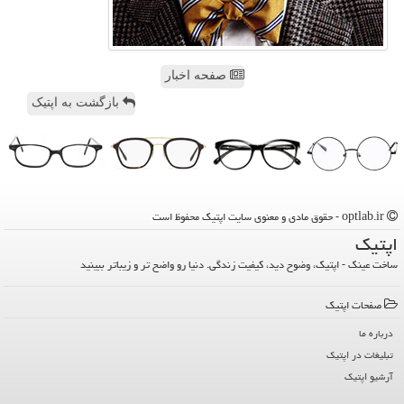
صفحه اخبار
بازگشت به اپتیک
optlab.ir - حقوق مادی و معنوی سایت اپتیك محفوظ است
اپتیك
ساخت عینک - اپتیک، وضوح دید، کیفیت زندگی. دنیا رو واضح تر و زیباتر ببینید
صفحات اپتیك
درباره ما
تبلیغات در اپتیك
آرشیو اپتیك