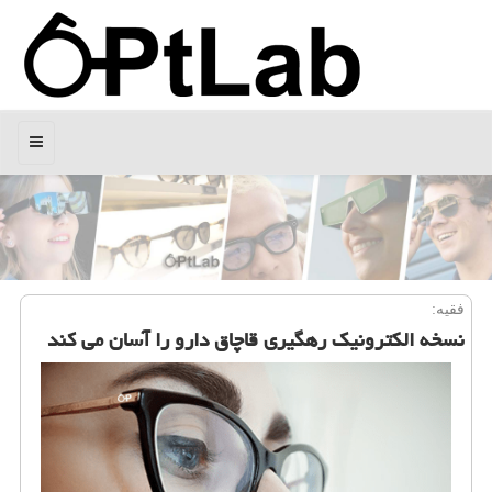
منو
فقیه:
نسخه الكترونیك رهگیری قاچاق دارو را آسان می كند