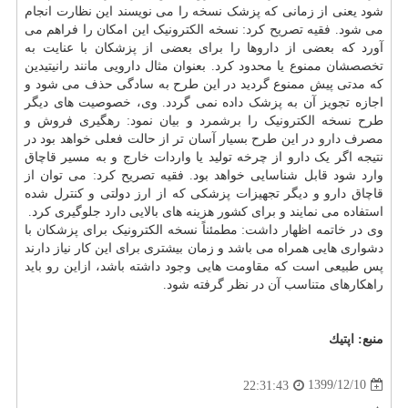
شود یعنی از زمانی که پزشک نسخه را می نویسند این نظارت انجام
می شود. فقیه تصریح کرد: نسخه الکترونیک این امکان را فراهم می
آورد که بعضی از داروها را برای بعضی از پزشکان با عنایت به
تخصصشان ممنوع یا محدود کرد. بعنوان مثال دارویی مانند رانیتیدین
که مدتی پیش ممنوع گردید در این طرح به سادگی حذف می شود و
اجازه تجویز آن به پزشک داده نمی گردد. وی، خصوصیت های دیگر
طرح نسخه الکترونیک را برشمرد و بیان نمود: رهگیری فروش و
مصرف
دارو
در این طرح بسیار آسان تر از حالت فعلی خواهد بود در
نتیجه اگر یک دارو از چرخه تولید یا واردات خارج و به مسیر قاچاق
وارد شود قابل شناسایی خواهد بود. فقیه تصریح کرد: می توان از
قاچاق دارو و دیگر تجهیزات پزشکی که از ارز دولتی و کنترل شده
استفاده می نمایند و برای کشور هزینه های بالایی دارد جلوگیری کرد.
وی در خاتمه اظهار داشت: مطمئناً نسخه الکترونیک برای پزشکان با
دشواری هایی همراه می باشد و زمان بیشتری برای این کار نیاز دارند
پس طبیعی است که مقاومت هایی وجود داشته باشد، ازاین رو باید
راهکارهای متناسب آن در نظر گرفته شود.
منبع:
اپتیك
1399/12/10
22:31:43