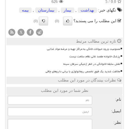
626
5
/
0.0
تگهای خبر:
بهداشت
,
بیمار
,
بیمارستان
,
بیمه
این مطلب را می پسندید؟
(0)
(0)
X
تازه ترین مطالب مرتبط
ممنوعیت ورود حیوانات خانگی به مراکز تهیه و عرضه مواد غذایی
پزشک خانواده مقصد غائی نظام سلامت نیست
نقش سابقه خانوادگی در خطر ژنتیکی سرطان سینه
مخالفت شدید یک فوق تخصص روماتولوژی با برخی داروهای چاقی
نظرات بینندگان در مورد این مطلب
نظر شما در مورد این مطلب
نام:
ایمیل:
نظر: