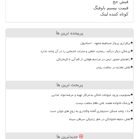
فیش حج
قیمت بیسیم باوفنگ
کوتاه کننده لینک
پربیننده ترین ها
برقراری پرواز مستقیم مشهد - استانبول
پزشکی دیگر درآمد، رضایت شغلی و منزلت اجتماعی را در آن واحد ندارد
راهنمای حضور ایمن در مراسم طولانی از کم آبی تا گرمازدگی
نقش تغذیه در سلامت روان
پربحث ترین ها
ممنوعیت ورود حیوانات خانگی به مراکز تهیه و عرضه مواد غذایی
پزشک خانواده مقصد غائی نظام سلامت نیست
۱۹۰ واحد مسکن استیجاری آماده واگذاری به زوج های جوان است
نقش سابقه خانوادگی در خطر ژنتیکی سرطان سینه
جدیدترین ها