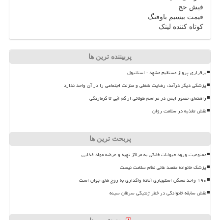
فیش حج
قیمت بیسیم باوفنگ
کوتاه کننده لینک
پربیننده ترین ها
برقراری پرواز مستقیم مشهد - استانبول
پزشکی دیگر درآمد، رضایت شغلی و منزلت اجتماعی را در آن واحد ندارد
راهنمای حضور ایمن در مراسم طولانی از کم آبی تا گرمازدگی
نقش تغذیه در سلامت روان
پربحث ترین ها
ممنوعیت ورود حیوانات خانگی به مراکز تهیه و عرضه مواد غذایی
پزشک خانواده مقصد غائی نظام سلامت نیست
۱۹۰ واحد مسکن استیجاری آماده واگذاری به زوج های جوان است
نقش سابقه خانوادگی در خطر ژنتیکی سرطان سینه