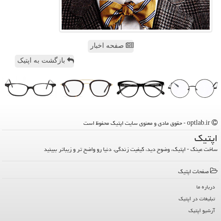
صفحه اخبار
بازگشت به اپتیک
optlab.ir - حقوق مادی و معنوی سایت اپتیك محفوظ است
اپتیك
ساخت عینک - اپتیک، وضوح دید، کیفیت زندگی. دنیا رو واضح تر و زیباتر ببینید
صفحات اپتیك
درباره ما
تبلیغات در اپتیك
آرشیو اپتیك