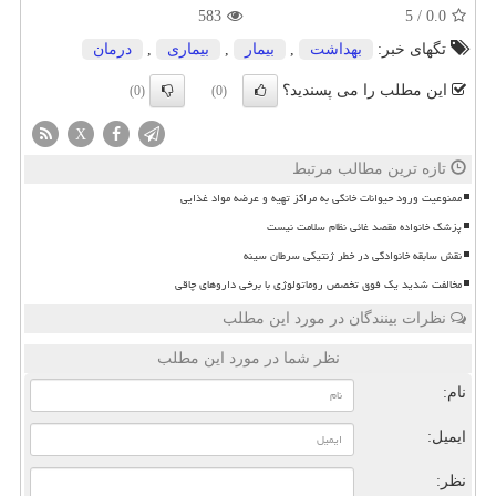
583
5
/
0.0
تگهای خبر:
بهداشت
,
بیمار
,
بیماری
,
درمان
این مطلب را می پسندید؟
(0)
(0)
X
تازه ترین مطالب مرتبط
ممنوعیت ورود حیوانات خانگی به مراکز تهیه و عرضه مواد غذایی
پزشک خانواده مقصد غائی نظام سلامت نیست
نقش سابقه خانوادگی در خطر ژنتیکی سرطان سینه
مخالفت شدید یک فوق تخصص روماتولوژی با برخی داروهای چاقی
نظرات بینندگان در مورد این مطلب
نظر شما در مورد این مطلب
نام:
ایمیل:
نظر: