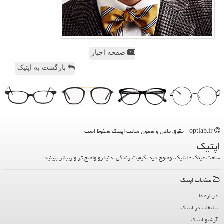
صفحه اخبار
بازگشت به اپتیک
optlab.ir - حقوق مادی و معنوی سایت اپتیك محفوظ است
اپتیك
ساخت عینک - اپتیک، وضوح دید، کیفیت زندگی. دنیا رو واضح تر و زیباتر ببینید
صفحات اپتیك
درباره ما
تبلیغات در اپتیك
آرشیو اپتیك