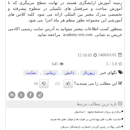
زمینه آموزش ارایشگری هستند در نهایت سطح مربیگری که با
آموزش مباحث و سرفصل های تکمیلی در سطوح پیشرفته و
تخصصی مدرک معتبر بین المللی ارائه می شود. کلیه کلاس های
آموزشی این مجموعه بطور منظم هر ماه اجرا می شود.
بمنظور کسب اطلاعات بیشتر میتوانید به آدرس سایت رسمی اکادمی
عریس به نشانی
academy-eris.com
مراجعه نمایید .
1400/01/01
15:10:05
645
5
/
5.0
تگهای خبر:
رپورتاژ
,
دانش
,
زیبایی
,
سایت
این مطلب را می پسندید؟
(0)
(1)
X
تازه ترین مطالب مرتبط
برقراری پرواز مستقیم مشهد - استانبول
تشدید نظارت های بهداشتی بر هیأت ها و موکب های ماه محرم
تاثیر یوگا در پایین آوردن اضطراب بازماندگان سرطان