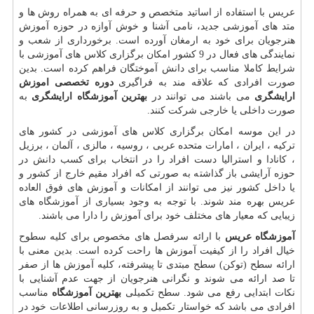
عریس با استفاده از اساتید متخصص و حرفه ای به همراه روش ها و
متد های آموزشی جدید، نامی آشنا و خوش آوازه در حوزه آموزش
هنرجویان برای خود به ارمغان آورده است. برخورداری از شعب و
نمایندگی های فعال در 9 کشور امکان برگزاری کلاس های آموزشی با
شرایط کاملا مناسب برای دانش آموختگان فراهم کرده است. بدین
صورت افرادی که علاقه مند به فراگیری
دوره تخصصی اموزش
ارایشگری
می باشند می توانند در
بهترین آموزشگاه ارایشگری
به
صورت داخلی یا خارجی شرکت کنند.
در این موسه امکان برگزاری کلاس های آموزشی در کشور های
ترکیه ، ایران ، امارات متحده عربی ، روسیه ، مالزی ، آلمان ، برزیل
، کانادا و استرالیا دست افراد را در انتخاب برای کسب دانش در
حوزه آرایشی باز گذاشته به صورتی که افراد مقیم خارج از کشور و
یا داخل کشور نیز می توانند از امکانات و آموزش های فوق العاده
عریس بهره مند شوند. با توجه به وجود بسیاری از آموزشگاه های
زیبایی که معیار های مختلف خود برای آموزش را دارا می باشند.
آموزشگاه عریس
با ارائه سرفصل های مخصوص برای کلیه سطوح
خیال افراد را از کیفیت آموزش ها راحت کرده است. بدین معنی با
ارائه سطح (توکن) سطح مبتدی تا پیشرفته، کلیه آموزش ها از صفر
تا صد ارائه می شوند و نگرانی هنرجویان از جهت عدم آشنایی با
نکات ابتدایی رفع می شود. سطح تکمیلی
بهترین آموزشگاه
مناسب
افرادی می باشد که خواستار تکمیل و به روزرسانی اطلاعات خود در