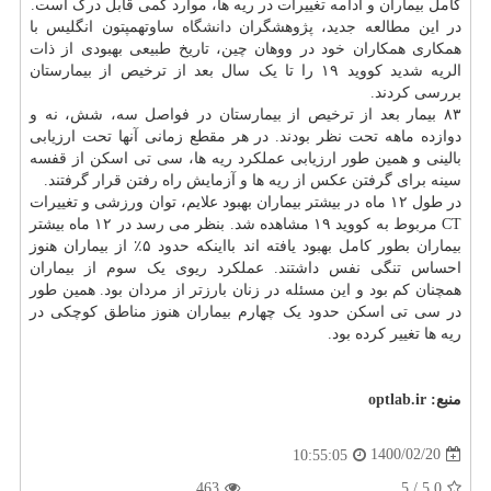
کامل بیماران و ادامه تغییرات در ریه ها، موارد کمی قابل درک است.
در این مطالعه جدید، پژوهشگران
دانشگاه
ساوتهمپتون انگلیس با
همکاری همکاران خود در ووهان چین، تاریخ طبیعی بهبودی از ذات
الریه شدید کووید ۱۹ را تا یک سال بعد از ترخیص از بیمارستان
بررسی کردند.
۸۳ بیمار بعد از ترخیص از بیمارستان در فواصل سه، شش، نه و
دوازده ماهه تحت نظر بودند. در هر مقطع زمانی آنها تحت ارزیابی
بالینی و همین طور ارزیابی عملکرد ریه ها، سی تی اسکن از قفسه
سینه برای گرفتن عکس از ریه ها و آزمایش راه رفتن قرار گرفتند.
در طول ۱۲ ماه در بیشتر بیماران بهبود علایم، توان ورزشی و تغییرات
CT مربوط به کووید ۱۹ مشاهده شد. بنظر می رسد در ۱۲ ماه بیشتر
بیماران بطور کامل بهبود یافته اند بااینکه حدود ۵٪ از بیماران هنوز
احساس تنگی نفس داشتند. عملکرد ریوی یک سوم از بیماران
همچنان کم بود و این مسئله در زنان بارزتر از مردان بود. همین طور
در سی تی اسکن حدود یک چهارم بیماران هنوز مناطق کوچکی در
ریه ها تغییر کرده بود.
منبع:
optlab.ir
1400/02/20
10:55:05
463
5
/
5.0