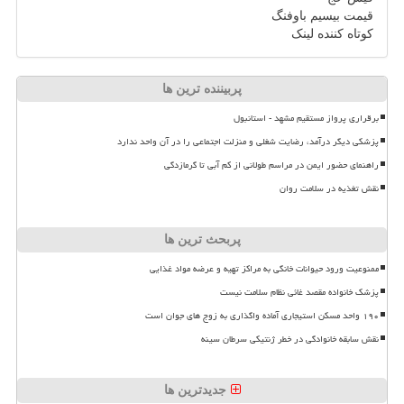
قیمت بیسیم باوفنگ
کوتاه کننده لینک
پربیننده ترین ها
برقراری پرواز مستقیم مشهد - استانبول
پزشکی دیگر درآمد، رضایت شغلی و منزلت اجتماعی را در آن واحد ندارد
راهنمای حضور ایمن در مراسم طولانی از کم آبی تا گرمازدگی
نقش تغذیه در سلامت روان
پربحث ترین ها
ممنوعیت ورود حیوانات خانگی به مراکز تهیه و عرضه مواد غذایی
پزشک خانواده مقصد غائی نظام سلامت نیست
۱۹۰ واحد مسکن استیجاری آماده واگذاری به زوج های جوان است
نقش سابقه خانوادگی در خطر ژنتیکی سرطان سینه
جدیدترین ها