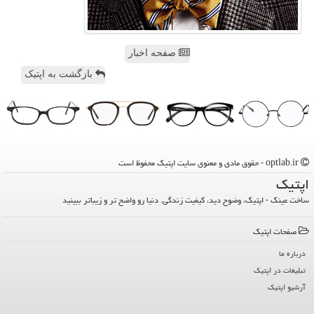
صفحه اخبار
بازگشت به اپتیک
optlab.ir - حقوق مادی و معنوی سایت اپتیك محفوظ است
اپتیك
ساخت عینک - اپتیک، وضوح دید، کیفیت زندگی. دنیا رو واضح تر و زیباتر ببینید
صفحات اپتیك
درباره ما
تبلیغات در اپتیك
آرشیو اپتیك