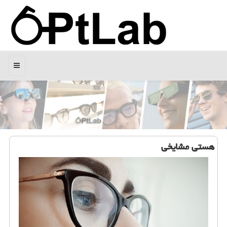
منو
هستی مشایخی