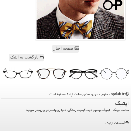
صفحه اخبار
بازگشت به اپتیک
optlab.ir - حقوق مادی و معنوی سایت اپتیك محفوظ است
اپتیك
ساخت عینک - اپتیک، وضوح دید، کیفیت زندگی. دنیا رو واضح تر و زیباتر ببینید
صفحات اپتیك