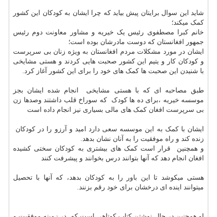
شاید این سوال برایتان پیش بیاید که چرا ایشان به کودکان این کشور
کمک میکند؛
خانم کبرا مصطفوی رئیس یک خیریه و مشاور معاونت دوم رئیس
جمهور افغانستان که دوست مادرشان بوده است؛
ایشان در مورد مشکلات مردم افغانستان به ویژه زنان بی سرپرست
و کودکان کار و یتیم این کشور صحبت هایی کردند و هستی مشایخی
با شنیدن این صحبت ها کمک های خود را برای این کشور آغاز کرد.
طبق مصاحبه ای که با هستی مشایخی انجام شده ایشان بجز
موسسه خیریه ،برای ده ها کودک که سوراخ قلب داشتند وصدها زن
بی سرپرست افغان کمک های مالی بسیاری نیز انجام داده است
ایشان با کمک به این موسسه سعی دارد امید و آرزو را در کودکان
زنده کند و راه موفقیت را به آنان نشان بدهد.
و همچنین قرار است کمک های بیشتری به کودکان سختی کشیده
افغان انجام دهد که آنها بتوانند درس بخوانند و پیشرفت کنند
هستی میکوشد تا این باور را به کودکان بدهد، که آنها با تحصیل
میتوانند اینده ای درخشان برای خود رقم بزنند.
او همچنین در حال نوشتن کتاب کوتاهی است که در زمینه موفقیت و