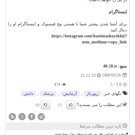
اینستاگرام
برای آشنا شدن بیشتر شما با هستی پیج فیسبوک و اینستاگرام او را
دنبال کنید:
https://instagram.com/hastimashayekhii?
utm_medium=copy_link
منبع:
40-20.ir
1400/03/26
21:12:33
474
5
/
5.0
تگهای خبر:
رپورتاژ
,
آزمایش
,
پزشك
,
دانش
این مطلب را می پسندید؟
(0)
(1)
X
تازه ترین مطالب مرتبط
بیماری ای که کسی فکر نمی کند خردسالان به آن مبتلا شوند