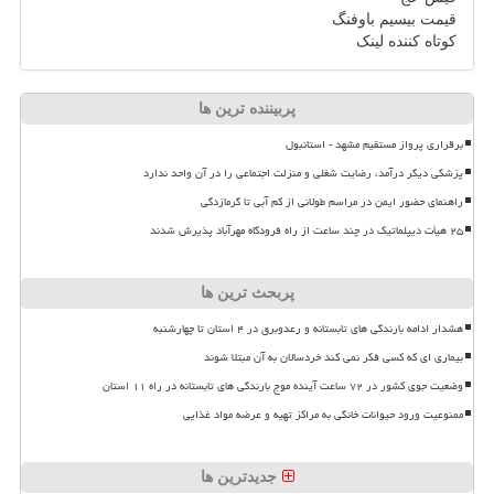
قیمت بیسیم باوفنگ
کوتاه کننده لینک
پربیننده ترین ها
برقراری پرواز مستقیم مشهد - استانبول
پزشکی دیگر درآمد، رضایت شغلی و منزلت اجتماعی را در آن واحد ندارد
راهنمای حضور ایمن در مراسم طولانی از کم آبی تا گرمازدگی
۲۵ هیأت دیپلماتیک در چند ساعت از راه فرودگاه مهرآباد پذیرش شدند
پربحث ترین ها
هشدار ادامه بارندگی های تابستانه و رعدوبرق در ۴ استان تا چهارشنبه
بیماری ای که کسی فکر نمی کند خردسالان به آن مبتلا شوند
وضعیت جوی کشور در ۷۲ ساعت آینده موج بارندگی های تابستانه در راه ۱۱ استان
ممنوعیت ورود حیوانات خانگی به مراکز تهیه و عرضه مواد غذایی
جدیدترین ها