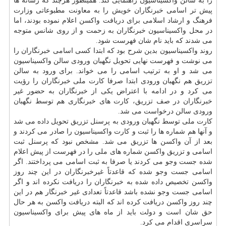
را به سالن واکسیناسیون راهنمایی کند. همینطور هرچند که رسانه ها
پیش تر اسامی خبرنگاران خویش را به معاونت مطبوعاتی وزارت
فرهنگ و ارشاد اسلامی برای دریافت واکسن اعلام نموده بودند، اما
در محل واکسیناسیون خبرنگاران به زحمت و از روی شانس متوجه
می شدند که باید نام شان فهرست شود.
روند واکسیناسیون بدین شرح بود که ابتدا کسی اسامی خبرنگاران را
می نوشت و فهرست نهایی تحویل نگهبان ورودی سالن واکسیناسیون
می شد و او به ترتیب اسامی را می خواند. برای ورود به سالن
تزریق هم نگهبان ورودی ابتدا صرفا کارت ملی خبرنگاران را رؤیت
می کرد و در ادامه با اعتراض یکی از خبرنگاران به حضور غیر
خبرنگاران در صف تزریق، کارت های خبرنگاری هم توسط نگهبان
ورودی سالن درخواست می شد.
کارت ملی توسط نگهبان ورودی به پرسنل تزریق تحویل داده می شد
و آنها هم شماره ها را ثبت و کارت واکسیناسیون را صادر می کردند و
بعد از آن واکسن ها تزریق می شد. مشخص نبود که پرسنل ثبت
اسامی و تزریق واکسن شماره های ملی را در فهرست از پیش اعلام
شده جست وجو می کردند یا صرفا به ثبت اسامی می پرداختند. اگر
اسامی جست وجو شده که قاعدتاً غیرخبرنگاران در این چند روز
واکسن تخصیص داده شده به خبرنگاران را دریافت نکرده اند و اگر
اسامی جست وجو نشده باشد قاعدتاً تعدادی غیر خبرنگار هم در این
چند روز واکسن دریافت کرده اند که البته دریافت واکسن به هر حال
حق شان است و دولت باید از ماه های پیش برای واکسیناسیون
سراسری اقدام می کرد.