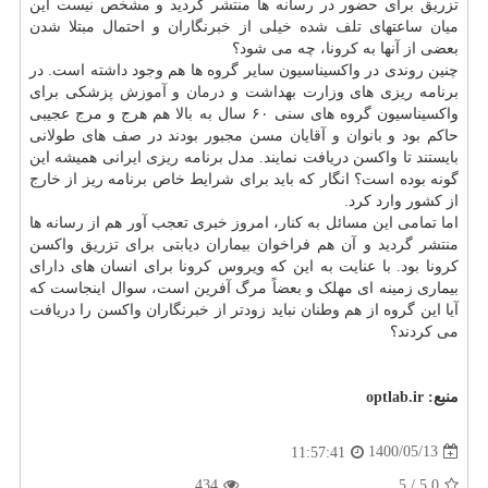
تزریق برای حضور در رسانه ها منتشر گردید و مشخص نیست این
میان ساعتهای تلف شده خیلی از خبرنگاران و احتمال مبتلا شدن
بعضی از آنها به کرونا، چه می شود؟
چنین روندی در واکسیناسیون سایر گروه ها هم وجود داشته است. در
برنامه ریزی های وزارت بهداشت و
درمان
و
آموزش
پزشکی برای
واکسیناسیون گروه های سنی ۶۰ سال به بالا هم هرج و مرج عجیبی
حاکم بود و بانوان و آقایان مسن مجبور بودند در صف های طولانی
بایستند تا واکسن دریافت نمایند. مدل برنامه ریزی ایرانی همیشه این
گونه بوده است؟ انگار که باید برای شرایط خاص برنامه ریز از خارج
از کشور وارد کرد.
اما تمامی این مسائل به کنار، امروز خبری تعجب آور هم از رسانه ها
منتشر گردید و آن هم فراخوان بیماران دیابتی برای تزریق واکسن
کرونا بود. با عنایت به این که ویروس کرونا برای انسان های دارای
بیماری زمینه ای مهلک و بعضاً مرگ آفرین است، سوال اینجاست که
آیا این گروه از هم وطنان نباید زودتر از خبرنگاران واکسن را دریافت
می کردند؟
منبع:
optlab.ir
1400/05/13
11:57:41
434
5
/
5.0