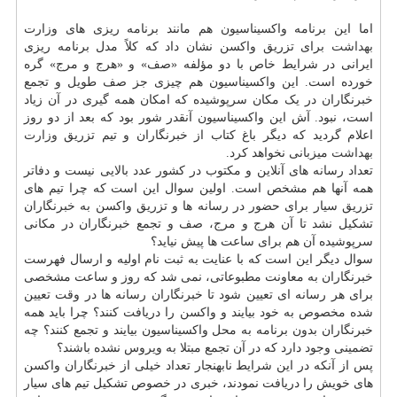
اما این برنامه واکسیناسیون هم مانند برنامه ریزی های وزارت
بهداشت
برای تزریق واکسن نشان داد که کلاً مدل برنامه ریزی
ایرانی در شرایط خاص با دو مؤلفه «صف» و «هرج و مرج» گره
خورده است. این واکسیناسیون هم چیزی جز صف طویل و تجمع
خبرنگاران در یک مکان سرپوشیده که امکان همه گیری در آن زیاد
است، نبود. آش این واکسیناسیون آنقدر شور بود که بعد از دو روز
اعلام گردید که دیگر باغ کتاب از خبرنگاران و تیم تزریق
وزارت
بهداشت
میزبانی نخواهد کرد.
تعداد رسانه های آنلاین و مکتوب در کشور عدد بالایی نیست و دفاتر
همه آنها هم مشخص است. اولین سوال این است که چرا تیم های
تزریق سیار برای حضور در رسانه ها و تزریق واکسن به خبرنگاران
تشکیل نشد تا آن هرج و مرج، صف و تجمع خبرنگاران در مکانی
سرپوشیده آن هم برای ساعت ها پیش نیاید؟
سوال دیگر این است که با عنایت به ثبت نام اولیه و ارسال فهرست
خبرنگاران به معاونت مطبوعاتی، نمی شد که روز و ساعت مشخصی
برای هر رسانه ای تعیین شود تا خبرنگاران رسانه ها در وقت تعیین
شده مخصوص به خود بیایند و واکسن را دریافت کنند؟ چرا باید همه
خبرنگاران بدون برنامه به محل واکسیناسیون بیایند و تجمع کنند؟ چه
تضمینی وجود دارد که در آن تجمع مبتلا به ویروس نشده باشند؟
پس از آنکه در این شرایط نابهنجار تعداد خیلی از خبرنگاران واکسن
های خویش را دریافت نمودند، خبری در خصوص تشکیل تیم های سیار