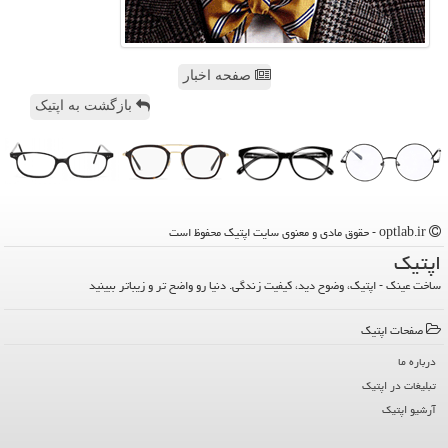
صفحه اخبار
بازگشت به اپتیک
optlab.ir - حقوق مادی و معنوی سایت اپتیك محفوظ است
اپتیك
ساخت عینک - اپتیک، وضوح دید، کیفیت زندگی. دنیا رو واضح تر و زیباتر ببینید
صفحات اپتیك
درباره ما
تبلیغات در اپتیك
آرشیو اپتیك