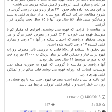
هر علت و بیماری قلبی عروقی و کاهش سکته مرتبط می باشد.»
در این مطالعه، داده های حدود ۴۷۰ هزار زن و مرد بررسی گردید. در
شروع مطالعه، شرکت کنندگان هیچ نشانه ای از بیماری قلبی نداشتند
و میانگین سنی شأن ۵۶ سال بود. آنها تا ۱۵ سال تحت پیگیری قرار
گرفتند.
در مقایسه با افرادی که قهوه نمی نوشیدند، افرادی که مقدار کم تا
متوسط قهوه می خوردند، ۱۲٪ کمتر در معرض خطر مرگ و میر
بودند. محققان دریافتند که احتمال سکته در آنها ۲۱ درصد و بیماری
قلبی کشنده ۱۷ درصد کاسته شده است.
تیم تحقیق با استفاده از MRI قلبی به بررسی تاثیر مصرف روزانه
قهوه بر ساختار و عملکرد قلب در میان نزدیک به ۳۱۰۰۰ نفر پرداخت
که به صورت متوسط ۱۱ سال تحت نظر بودند.
آنها دریافتند در مقایسه با گروهی که قهوه به صورت منظم نمی
نوشیدند، کسانی که روزانه قهوه می نوشند قلب سالم تر و عملکرد
قلبی بهتری دارند.
این یافته ها نشان داده است مصرف قهوه، حتی سه تا پنج فنجان در
روز، بی خطر است و با فواید قلبی عروقی مرتبط می باشد.
1400/06/15
11:04:33
347
5
/
5.0