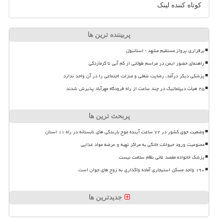
کوتاه کننده لینک
پربیننده ترین ها
برقراری پرواز مستقیم مشهد - استانبول
راهنمای حضور ایمن در مراسم طولانی از کم آبی تا گرمازدگی
پزشکی دیگر درآمد، رضایت شغلی و منزلت اجتماعی را در آن واحد ندارد
۲۵ هیأت دیپلماتیک در چند ساعت از راه فرودگاه مهرآباد پذیرش شدند
پربحث ترین ها
وضعیت جوی کشور در ۷۲ ساعت آینده موج بارندگی های تابستانه در راه ۱۱ استان
ممنوعیت ورود حیوانات خانگی به مراکز تهیه و عرضه مواد غذایی
پزشک خانواده مقصد غائی نظام سلامت نیست
۱۹۰ واحد مسکن استیجاری آماده واگذاری به زوج های جوان است
جدیدترین ها