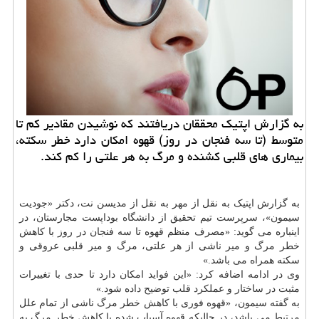
به گزارش اپتیک محققان دریافتند که نوشیدن مقادیر کم تا
متوسط (تا سه فنجان در روز) قهوه امکان دارد خطر سکته،
بیماری های قلبی کشنده و مرگ به هر علتی را کم کند.
به گزارش اپتیک به نقل از مهر به نقل از مدیسن نت، دکتر «جودیت
سیمون»، سرپرست تیم تحقیق از
دانشگاه
بوداپست مجارستان، در
اینباره می گوید: «مصرف منظم قهوه تا سه فنجان در روز با کاهش
خطر مرگ و میر ناشی از هر علتی، مرگ و میر قلبی عروقی و
سکته همراه می باشد.»
وی در ادامه اضافه کرد: «این فواید امکان دارد تا حدی با تغییرات
مثبت در ساختار و عملکرد قلب توضیح داده شود.»
به گفته سیمون، «قهوه فوری با کاهش خطر مرگ ناشی از تمام علل
مرتبط می باشد، در حالیکه قهوه آسیاب شده با کاهش خطر مرگ به