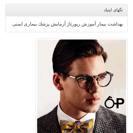
تگهای اپتیك
بهداشت
بیمار
آموزش
رپورتاژ
آزمایش
پزشك
بیماری
ایمنی