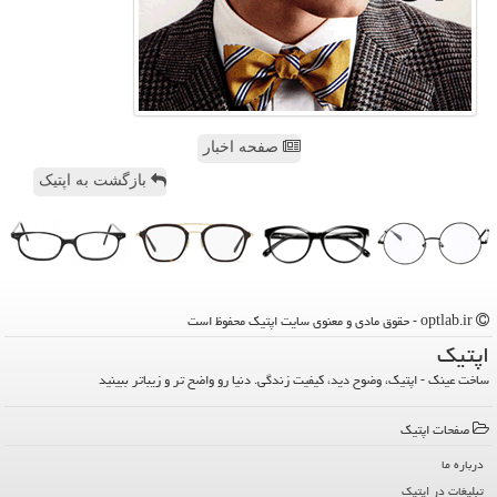
صفحه اخبار
بازگشت به اپتیک
optlab.ir - حقوق مادی و معنوی سایت اپتیك محفوظ است
اپتیك
ساخت عینک - اپتیک، وضوح دید، کیفیت زندگی. دنیا رو واضح تر و زیباتر ببینید
صفحات اپتیك
درباره ما
تبلیغات در اپتیك