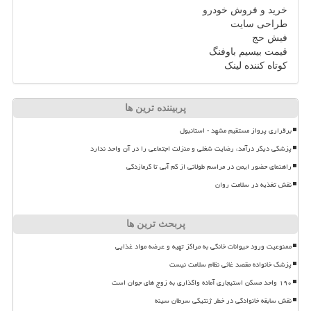
خرید و فروش خودرو
طراحی سایت
فیش حج
قیمت بیسیم باوفنگ
کوتاه کننده لینک
پربیننده ترین ها
برقراری پرواز مستقیم مشهد - استانبول
پزشکی دیگر درآمد، رضایت شغلی و منزلت اجتماعی را در آن واحد ندارد
راهنمای حضور ایمن در مراسم طولانی از کم آبی تا گرمازدگی
نقش تغذیه در سلامت روان
پربحث ترین ها
ممنوعیت ورود حیوانات خانگی به مراکز تهیه و عرضه مواد غذایی
پزشک خانواده مقصد غائی نظام سلامت نیست
۱۹۰ واحد مسکن استیجاری آماده واگذاری به زوج های جوان است
نقش سابقه خانوادگی در خطر ژنتیکی سرطان سینه