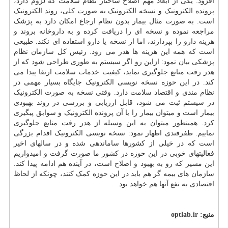
افزود: یکی از ابعاد مهم اصلاح ساختار نظام سلامت که لزوم دارد،
پرونده الکترونیک و نسخه الکترونیک به صورت کلی، روند الکترونیک
است. به صورت مثال بیمار بدون نظام ارجاع امکان دارد به پزشک
مراجعه نموده و نسخه ای را دریافت کرده و به داروخانه بروند و
هزینه
دارو
را بپردازند، اما از نسخه یا دارو استفاده ای نکند. طبیعی
است که همه این هزینه ها هدر می رود. رئیس کل
سازمان
نظام
پزشکی بیان نمود: ازاین رو اگر سیستم به طوری طراحی شود که از
هدر رفت منابع جلوگیری نماید، کیفیت
خدمات
سلامت ارتقا پیدا می
کند. در این حوزه نسخه نویسی الکترونیک جایگاه بسیار مهمی در
نظام مندی و اقتصاد سلامت دارد. وقتی نسخه به صورت الکترونیک
در سیستم ثبت می شود، قابل ارزیابی و بررسی در روند بهبودی
بیمار است و میتوان بیمار را با آن پرونده الکترونیک و سوابق پیگیری
کرد. همینطور میتوان به این وسیله از هدر رفت منابع جلوگیری
نماییم. ظفرقندی اظهار نمود: نسخه نویسی الکترونیک اقدام بزرگی
است که در خیلی از کشورها ساماندهی شده و در سالهای اخیر
فعالیتهای خوبی در این حوزه در کشور ما صورت گرفت و امیدواریم
این مسیر که رو به بهبود و اصلاح است، در آینده هم ادامه پیدا کند.
سازمان های بیمه گر هم باید در این حوزه کمک کنند، چونکه از لحاظ
اقتصادی به نفع آنها هم خواهد بود.
منبع:
optlab.ir