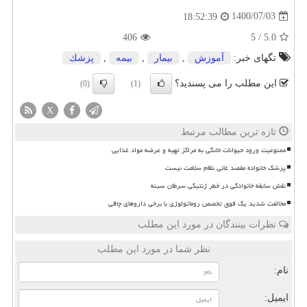
1400/07/03
18:52:39
406
5
/
5.0
تگهای خبر:
آموزش
,
بیمار
,
بیمه
,
پزشك
این مطلب را می پسندید؟
(0)
(1)
X
تازه ترین مطالب مرتبط
ممنوعیت ورود حیوانات خانگی به مراکز تهیه و عرضه مواد غذایی
پزشک خانواده مقصد غائی نظام سلامت نیست
نقش سابقه خانوادگی در خطر ژنتیکی سرطان سینه
مخالفت شدید یک فوق تخصص روماتولوژی با برخی داروهای چاقی
نظرات بینندگان در مورد این مطلب
نظر شما در مورد این مطلب
نام:
ایمیل: