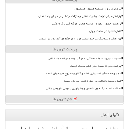
برقراری پرواز مستقیم مشهد - استانبول
پزشکی دیگر درآمد، رضایت شغلی و منزلت اجتماعی را در آن واحد ندارد
راهنمای حضور ایمن در مراسم طولانی از کم آبی تا گرمازدگی
نقش تغذیه در سلامت روان
۲۵ هیأت دیپلماتیک در چند ساعت از راه فرودگاه مهرآباد پذیرش شدند
پربحث ترین ها
ممنوعیت ورود حیوانات خانگی به مراکز تهیه و عرضه مواد غذایی
پزشک خانواده مقصد غائی نظام سلامت نیست
۱۹۰ واحد مسکن استیجاری آماده واگذاری به زوج های جوان است
نقش سابقه خانوادگی در خطر ژنتیکی سرطان سینه
مخالفت شدید یک فوق تخصص روماتولوژی با برخی داروهای چاقی
جدیدترین ها
تگهای اپتیك
بهداشت
بیمار
آموزش
رپورتاژ
آزمایش
پزشك
بیماری
ایمنی