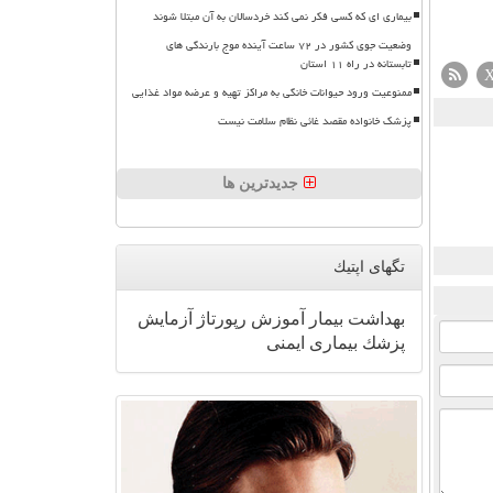
بیماری ای که کسی فکر نمی کند خردسالان به آن مبتلا شوند
وضعیت جوی کشور در ۷۲ ساعت آینده موج بارندگی های
تابستانه در راه ۱۱ استان
ممنوعیت ورود حیوانات خانگی به مراکز تهیه و عرضه مواد غذایی
پزشک خانواده مقصد غائی نظام سلامت نیست
جدیدترین ها
تگهای اپتیك
بهداشت
بیمار
آموزش
رپورتاژ
آزمایش
پزشك
بیماری
ایمنی