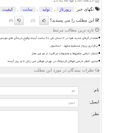
1397/04/23
23:02:00
تگهای خبر:
رپورتاژ
,
تولید
,
سایت
,
كیفیت
این مطلب را می پسندید؟
(0)
(1)
تازه ترین مطالب مرتبط
هشدار گرمای شدید هوا در ۳ استان طی ۴۸ ساعت آینده وقوع بارندگی های موسمی
برقراری پرواز مستقیم مشهد - استانبول
انتشار اسامی شامپوها و محصولات مراقبت از مو غیر مجاز
صدور اخطار نارنجی طوفان گردوخاک در تهران طوفان شن زابل تا ۵ روز آینده
نظرات بینندگان در مورد این مطلب
ن
نام:
ایمیل:
نظر: