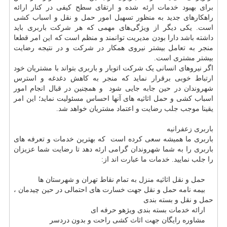
برای بهبود خدمات ارئه شده و ارتقای سطح کیفی در کنار ارائه
راهکارهای جدید به منظور تسهیل امور حمل و نقل و اسباب کشی
است. یکی دیگر از ویژگی‌های مهمی که هر شرکت باربری باید
داشته باشد دارا بودن مدیریت توانمند و منظم است که این امر قطعا
منجر به تعامل بیشتر نیروی همکار در شرکت و در نتیجه رضایت
بیشتر مشتری است.
اگر نیروهای انسانی یک شرکت اتوبار و باربری بتواند با مشتریان خود
ارتباط خوبی برقرار نماید که منجر به کاهش دغدغه و استرس
شهروندان در حین جابه جایی شود و همچنین در قبال انجام امور
اسباب کشی و حمل اثاثیه های آنها احساس مسئولیت نماید؛ این امر
یقینا موجب جلب رضایت و اعتماد مشتریان خواهد شد.
باربری زعفرانیه
باربری ما همیشه سعی کرده است که بهترین خدمات و تعرفه های
باربری را به شما شهروندان گرامی ارئه دهد تا رضایت شما عزیزان
را جلب نمایید. خدمات ما عبارت اند از
:
حمل و نقل اثاثیه منزل به تمام نقاط تهران و شهرستان ها
بیمه نامه حمل و نقل جهت خسارت های احتمالی در حین چیدمان ،
حمل و نقل و بسته بندی
ارائه خدمات بسته بندی ویژهو حرفه ای
مشاوره رایگان جهت اثاث کشی راحت و بدون دردسر