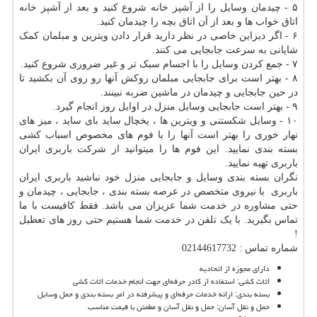
۵ - چیدمان وسایل را از آشپز خانه شروع کنید و بعد از آشپز خانه
اتاق خواب ها و بعد از آن اتاق بچه را چیدمان کنید.
۶ - اگر دیزاین خاصی در نظر دارید قرار دادن ویترین و مبلمان کمک
شایانی به سرعت جابجایی می کنند.
۷ - جمع کردن وسایل را با اجسام سبک تر و غیر ضروری شروع کنید.
۸ - بهتر است برای جابجایی مبلمان روکش آنها رو روی آن بکشید تا
در حین جابجایی و چیدمان در ماشین ضربه نبینند.
۹ - بهتر است جابجایی وسایل منزل در اوایل روز انجام گیرد.
۱۰ - وسایل شکستنی و ویترین ها ، یخچال ساید بای ساید ، میز های
نهار خوری را بهتر است آنها را با فوم های مخصوص اسباب کشی
بسته بندی نمایید. این فوم ها را میتوانید از شرکت باربری ایران
باربری تهیه نمایید.
نگران بسته بندی وسایل و جابجایی منزل خود نباشید باربری ایران
باربری با نیروی متخصص در عرصه بسته بندی ، جابجایی ، چیدمان و
حتی مشاوره در خدمت شما عزیزان می باشد. فقط کافیست با ما
تماس بگیرید. با یک تلفن در خدمت شما هستیم حتی روز های تعطیل
!
شماره تماس : 02144617732
دارای مجوزه از اتحادیه
اثاث کشی: استفاده از کادر حرفه‌ای جهت انجام خدمات اثاث کشی
بسته بندی: ارائه‌ خدمات حرفه‌ای و پیشرفته در امر بسته ‌بندی و حمل وسایل
حمل و نقل آسان: حمل و نقل آسان و مطمئن با قیمت مناسب