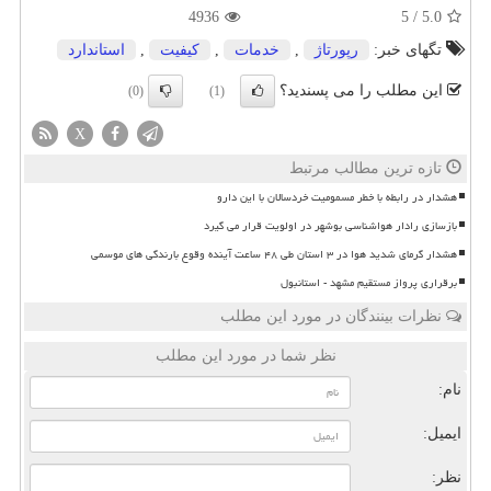
4936
5
/
5.0
تگهای خبر:
رپورتاژ
,
خدمات
,
كیفیت
,
استاندارد
این مطلب را می پسندید؟
(0)
(1)
X
تازه ترین مطالب مرتبط
هشدار در رابطه با خطر مسمومیت خردسالان با این دارو
بازسازی رادار هواشناسی بوشهر در اولویت قرار می گیرد
هشدار گرمای شدید هوا در ۳ استان طی ۴۸ ساعت آینده وقوع بارندگی های موسمی
برقراری پرواز مستقیم مشهد - استانبول
نظرات بینندگان در مورد این مطلب
نظر شما در مورد این مطلب
نام:
ایمیل:
نظر: