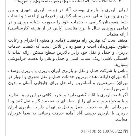
خدمات 24 ساعته: ارائه‌ خدمات همه روزه و بصورت شبانه‌ روزی در اسرع وقت
ایران باربری یا باربری یوسف آباد در زمینه باربری شهری و بین
شهری و بین المللی ضمن سپاسگذاری و قدردانی از اعتماد و انتخاب
شما هموطنان گرامی ، خدمات خود را بصورت شبانه روزی و در
تمامی روزهای سال با نرخ مناسب (پایین تر از هزینه کارشناسی)
ارائه مینماید.
معتقد است که بهترین راه موفقیت (مادی و معنوی) احترام و رعایت
حقوق شهروندان است و همواره در تلاش است که کیفیت خدمات
باربری و حمل و نقل خود رادر بالاترین سطح ممکن ارائه نماید تا
خستگی ناشی ازیک اسباب کشی و حمل و نقل را بدست فراموشی
بسپارید.
تماس با شرکت حمل و نقل و باربری ایران باربری یا باربری یوسف
آباد تهران (ارائه دهنده برترین خدمات حمل و نقل شهری و اتوبار در
تهران) سریعترین و آسانترین راه حل برای جابجایی آسان و بدون
استرس است
!
اگر قصد باربری یا اثاث کشی دارید و تجربه کافی در این زمینه ندارید
و یا میخواهید وسیله ای را از نقطه ای به نقطه دیگر منتقل کنید و یا
بهر دلیلی نیاز به خدمات حمل و نقل در تهران دارید ، باربری ایران
باربری یا باربری یوسف آباد آماده خدمت رسانی به شما عزیزان
میباشد.
1397/05/22
21:08:20