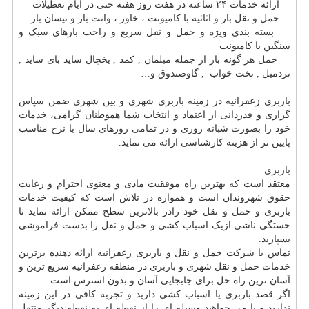
ارائه خدمات ۲۴ ساعته در هفت روز هفته حتی در ایام تعطیلات
حمل و نقل بار و اثاثیه با کامیونت ، خاور ، وانت بار و نیسان بار
بسته بندی ویژه و حمل و نقل سریع و راحت بارهای سبک و
سنگین با کامیونت
حمل هر گونه بار از جمله مبلمان , کمد , یخچال ساید بای ساید ,
تردمیل , تخت خواب , گاوصندوق و
…
باربری زعفرانیه در زمینه باربری شهری و بین شهری ضمن سپاس
گزاری و قدردانی از اعتماد و انتخاب شما هموطنان گرامی، خدمات
خود را بصورت شبانه روزی و در تمامی روزهای سال با نرخ مناسب
پایین تر از هزینه کارشناسی ارائه می نماید.
باربری
معتقد است که بهترین راه موفقیت مادی و معنوی احترام و رعایت
حقوق شهروندان است و همواره در تلاش است که کیفیت خدمات
باربری و حمل و نقل خود رادر بالاترین سطح ممکن ارائه نماید تا
خستگی ناشی ازیک اسباب کشی و حمل و نقل را بدست فراموشی
بسپارید.
تماس با شرکت حمل و نقل و باربری زعفرانیه ارائه دهنده برترین
خدمات حمل و نقل شهری و باربری در منطقه زعفرانیه سریع ترین و
آسان ترین راه حل برای جابجایی آسان و بدون استرس است.
اگر قصد باربری یا اسباب کشی دارید و تجربه کافی در این زمینه
ندارید و یا می خواهید وسیله ای را از نقطه ای به نقطه دیگر منتقل