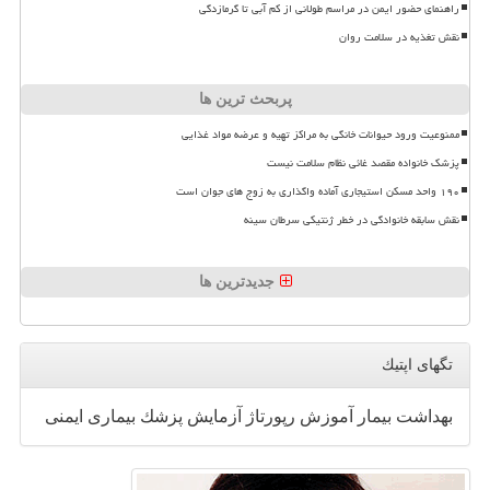
راهنمای حضور ایمن در مراسم طولانی از کم آبی تا گرمازدگی
نقش تغذیه در سلامت روان
پربحث ترین ها
ممنوعیت ورود حیوانات خانگی به مراکز تهیه و عرضه مواد غذایی
پزشک خانواده مقصد غائی نظام سلامت نیست
۱۹۰ واحد مسکن استیجاری آماده واگذاری به زوج های جوان است
نقش سابقه خانوادگی در خطر ژنتیکی سرطان سینه
جدیدترین ها
تگهای اپتیك
بهداشت
بیمار
آموزش
رپورتاژ
آزمایش
پزشك
بیماری
ایمنی