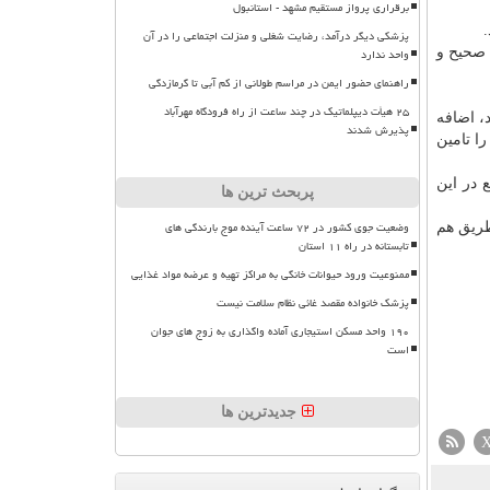
برقراری پرواز مستقیم مشهد - استانبول
پزشکی دیگر درآمد، رضایت شغلی و منزلت اجتماعی را در آن
 صحیح و
واحد ندارد
راهنمای حضور ایمن در مراسم طولانی از کم آبی تا گرمازدگی
۲۵ هیأت دیپلماتیک در چند ساعت از راه فرودگاه مهرآباد
، اضافه
پذیرش شدند
ا تامین
 در این
پربحث ترین ها
وضعیت جوی کشور در ۷۲ ساعت آینده موج بارندگی های
طریق هم
تابستانه در راه ۱۱ استان
ممنوعیت ورود حیوانات خانگی به مراکز تهیه و عرضه مواد غذایی
پزشک خانواده مقصد غائی نظام سلامت نیست
۱۹۰ واحد مسکن استیجاری آماده واگذاری به زوج های جوان
است
جدیدترین ها