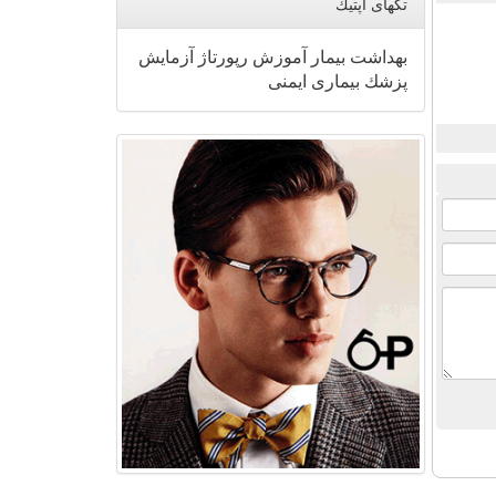
تگهای اپتیك
بهداشت
بیمار
آموزش
رپورتاژ
آزمایش
پزشك
بیماری
ایمنی