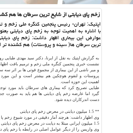
زخم پای دیابتی از شایع ترین سرطان ها هم كش
اپتیك: تهران- رئیس پنجمین كنگره ملی زخم و ت
با اشاره به اهمیت توجه به زخم پای دیابتی بعنو
عوارض این بیماری اظهار داشت: زخم پای دیابتی
ترین سرطان ها( سینه و پروستات) هم كشنده تر 
به گزارش اپتیك به نقل از ایرنا، دكتر سید مهدی طبایی رو
نشست خبری پنجمین كنگره ملی زخم و ترمیم بافت اظهار
و میر ناشی از این بیماری از مجموع فوتی ها بر اثر سه
سر
پروستات و لنفوم هوچكین هم بیشتر است و این مورد 
اهمیت این حوزه است.
طبایی تصریح كرد كه بیماری های
سرطان
باید مورد توج
گیرد اما عارضه زخم پای دیابتی ها هم باید به صورت ج
دست اندركاران دیده شود.
** 1.5 میلیون دیابتی در معرض زخم پای دیابتی
1.5 میلیون ایرانی مبتلا به دیابت در معرض زخم پای دیابتی هستند.
وی واریس را از دیگر عوامل اصلی در رابطه با زخم پای دی