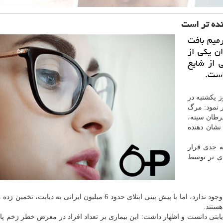
نده تر است
رمیم بافت
ان یكی از
 از شایع
است.
ز یكشنبه در
 نمود: مرگ
طان
سینه،
نشان دهنده
ه جدی قرار
دی تر توسط
وی اظهار داشت: هرچند آمار دقیقی در مورد شیوع زخم پا وجود ندارد، اما با پیش بینی ابتلای حدود 6 میلیون ایرانی به
ابتی دانست و اظهار داشت: این بیماری بر تعداد افراد در معرض خطر زخم پای