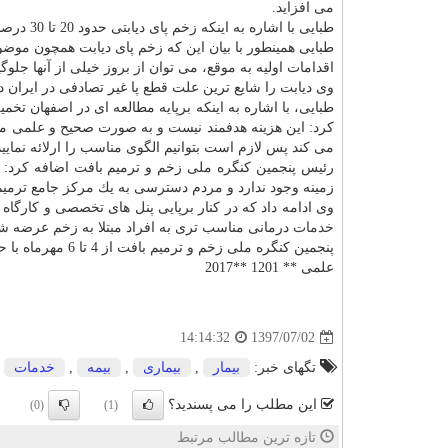
می افزاید.
طبایی با اشاره به اینكه زخم پای دیابتی حدود 20 تا 30 درصد زخم پای مزمن است، تصریح كرد: تا 5 میلیون نفر مخاطب زخم مزمن هستند.
طبایی همینطور با بیان این كه زخم پای دیابت همچون مو
اقدامات اولیه به موقع، می توان از بروز خیلی از آنها جلوگ
وی دیابت را شایع ترین علت قطع پا غیر تصادفی در ایران 
طبایی، با اشاره به اینكه برپایه مطالعه ای در اصفهان تخ
كرد: این هزینه هدفمند نیست و به صورت صحیح و علمی مص
می كند پس لازم است بتوانیم الگوی مناسب را ارلائه نماییم
رئیس پنجمین كنگره ملی زخم و ترمیم بافت اضافه كرد: د
زمینه وجود ندارد و مردم دسترسی به یك مركز جامع ترمیم 
وی ادامه داد كه در كنار برپایی پنل های تخصصی و كارگا
خدمات
درمانی مناسب تری به افراد مبتلا به زخم عرضه ش
پنجمین كنگره ملی زخم و ترمیم بافت از 4 تا 6 مهرماه با حضور محققان ایرانی و خارجی در سالن همایش های رازی برگزار می شود.
علمی ** 1201 **2017
1397/07/02
14:14:32
تگهای خبر:
بیمار
,
بیماری
,
بیمه
,
خدمات
این مطلب را می پسندید؟
(0)
(1)
تازه ترین مطالب مرتبط