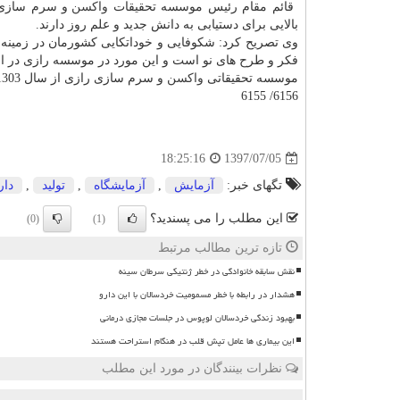
قائم مقام رئیس موسسه تحقیقات
واكسن
و سرم سازی را
بالایی برای دستیابی به دانش جدید و علم روز دارند.
وی تصریح كرد: شكوفایی و خوداتكایی كشورمان در زمینه ت
فكر و طرح های نو است و این مورد در موسسه رازی در اول
موسسه تحقیقاتی
واكسن
و سرم سازی رازی از سال 1303 به منظور ریشه كنی طاعون گاوی در حصارك كرج شروع به كار كرد.
6156/ 6155
1397/07/05
18:25:16
تگهای خبر:
آزمایش
,
آزمایشگاه
,
تولید
,
دار
این مطلب را می پسندید؟
(0)
(1)
تازه ترین مطالب مرتبط
نقش سابقه خانوادگی در خطر ژنتیکی سرطان سینه
هشدار در رابطه با خطر مسمومیت خردسالان با این دارو
بهبود زندگی خردسالان لوپوس در جلسات مجازی درمانی
این بیماری ها عامل تپش قلب در هنگام استراحت هستند
نظرات بینندگان در مورد این مطلب