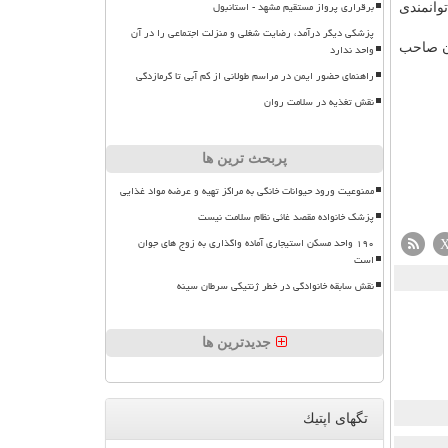
برقراری پرواز مستقیم مشهد - استانبول
وانمندی
پزشکی دیگر درآمد، رضایت شغلی و منزلت اجتماعی را در آن
ان صاحب
واحد ندارد
راهنمای حضور ایمن در مراسم طولانی از کم آبی تا گرمازدگی
نقش تغذیه در سلامت روان
پربحث ترین ها
ممنوعیت ورود حیوانات خانگی به مراکز تهیه و عرضه مواد غذایی
پزشک خانواده مقصد غائی نظام سلامت نیست
۱۹۰ واحد مسکن استیجاری آماده واگذاری به زوج های جوان
است
نقش سابقه خانوادگی در خطر ژنتیکی سرطان سینه
جدیدترین ها
تگهای اپتیك