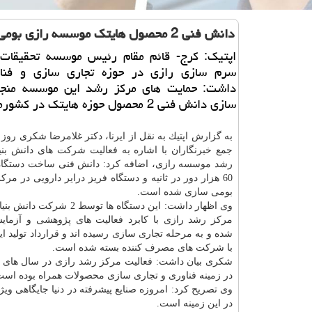
دانش فنی 2 محصول هایتك موسسه رازی بومی سازی شد
اپتیك: كرج- قائم مقام رئیس موسسه تحقیقات
سرم سازی رازی در حوزه تجاری سازی و فناو
داشت: حمایت های مركز رشد این موسسه منجر
سازی دانش فنی 2 محصول حوزه هایتك در كشورمان شد.
به گزارش اپتیك به نقل از ایرنا، دكتر غلامرضا شكری روز
جمع خبرنگاران با اشاره به فعالیت شركت های دانش بنی
رشد موسسه رازی، اضافه كرد: دانش فنی ساخت دستگاه 
60 هزار دور در ثانیه و دستگاه فریز درایر دارویی در مر
بومی سازی شده است.
وی اظهار داشت: این دستگاه ها توسط 2 
مركز رشد رازی با كابرد فعالیت های پژوهشی و آزمایش
شده و به مرحله تجاری سازی رسیده اند و قرارداد تولید ای
با شركت های مصرف كننده بسته شده است.
در زمینه فناوری و تجاری سازی محصولات همراه بوده است
وی تصریح كرد: امروزه صنایع پیشرفته در دنیا جایگاهی وی
در این زمینه است.