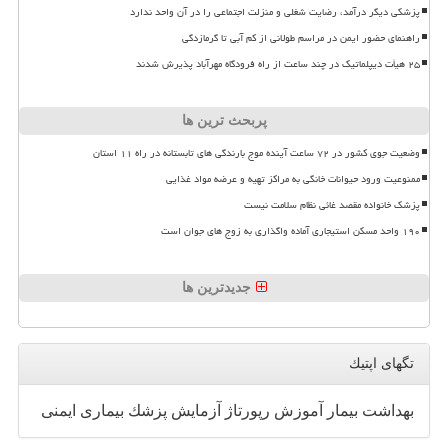
پزشکی دیگر درآمد، رضایت شغلی و منزلت اجتماعی را در آن واحد ندارد
راهنمای حضور ایمن در مراسم طولانی از کم آبی تا گرمازدگی
۲۵ هیأت دیپلماتیک در چند ساعت از راه فرودگاه مهرآباد پذیرش شدند
پربحث ترین ها
وضعیت جوی کشور در ۷۲ ساعت آینده موج بارندگی های تابستانه در راه ۱۱ استان
ممنوعیت ورود حیوانات خانگی به مراکز تهیه و عرضه مواد غذایی
پزشک خانواده مقصد غائی نظام سلامت نیست
۱۹۰ واحد مسکن استیجاری آماده واگذاری به زوج های جوان است
جدیدترین ها
تگهای اپتیك
بهداشت
بیمار
آموزش
رپورتاژ
آزمایش
پزشك
بیماری
ایمنی