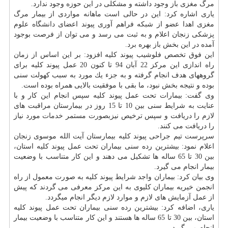
مرگ مغزی باز وجود داشته و مشكلی در این حوزه وجود ندارد.
یاری اشاره كرد: این در حالی است ماهانه مواردی از بیمار مرگ
مغزی اهدا عضو از شبكه فراهم آوری پیوند اعضای
دانشگاه
علوم
پزشكی زنجان اعلام و به ثبت می رسد و می توان از فرصت بوجود
آمده در این بخش باز بهره برد.
این فوق تخصص فلوشیب پیوند كلیه افزود: بر این اساس از زمان
راه اندازی این مركز 22 آبان 94 تا كنون 20 عمل پیوند كلیه برای
گروههای هدف انجام گرفته و به جزء یك مورد به سبب كهولت سنی
بوده و نتیجه بخش نبود، ما بقی با موفقیت بالایی همراه بوده است.
وی گفت: بیمارات تحت عمل پیوند كلیه سپس انجام این كار و با
عنایت به شرایط سنی بین 10 تا 15 روز در بیمارستان مراقبت های
لازم را دریافت و سپس ترخیص نیزبصورت مستمر
خدمات
مورد نیاز
را دریافت می كنند.
سرپرست تیم جراحی پیوند كلیه بیمارستان آیت الله موسوی زنجان
اعلام نمود: بیشترین رده سنی بیماران تحت عمل پیوند كلیه استان،
بین 30 تا 65 ساله ها تشكیل می دهند و این كار متناسب با وضعیت
بیمار انجام می گیرد.
وی بیان كرد: بیماران واجد شرایط پیوند كلیه به صورت معمول از راه
انجمن خیریه بیماران كلیوی به این مركز معرفی می گردند كه پیش
از عمل آزمایش های لازم و موارد لازم دیگر انجام میگردد.
یاری، اضافه كرد: بیشترین رده سنی بیماران تحت عمل پیوند كلیه
استان، بین 30 تا 65 ساله ها هستند و این كار متناسب با وضعیت بیمار
انجام می گیرد.