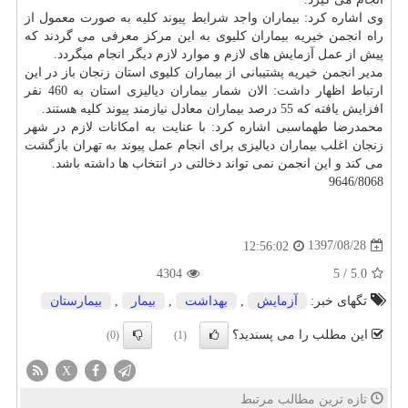
وی اشاره كرد: بیماران واجد شرایط پیوند كلیه به صورت معمول از
راه انجمن خیریه بیماران كلیوی به این مركز معرفی می گردند كه
پیش از عمل آزمایش های لازم و موارد لازم دیگر انجام میگردد.
مدیر انجمن خیریه پشتیبانی از بیماران كلیوی استان زنجان باز در این
ارتباط اظهار داشت: الان شمار بیماران دیالیزی استان به 460 نفر
افزایش یافته كه 55 درصد بیماران معادل نیازمند پیوند كلیه هستند.
محمدرضا طهماسبی اشاره كرد: با عنایت به امكانات لازم در شهر
زنجان اغلب بیماران دیالیزی برای انجام عمل پیوند به تهران بازگشت
می كند و این انجمن نمی تواند دخالتی در انتخاب ها داشته باشد.
9646/8068
1397/08/28
12:56:02
4304
5
/
5.0
تگهای خبر:
آزمایش
,
بهداشت
,
بیمار
,
بیمارستان
این مطلب را می پسندید؟
(0)
(1)
X
تازه ترین مطالب مرتبط