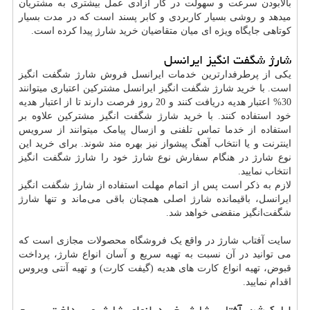
بالابودن سرعت و سهولت در کار آزادی عمل بیشتری به مشتریان
میدهد و روشی بسیار کاربردی و کابر پسند است که در مدت بسیار
کوتاهی جایگاه ویژه ای میان متقاضیان خرید شارژ پیدا کرده است.
شارژ شگفت انگيز ايرانسل
یکی از پرطرفدارترین خدمات ایرانسل فروش شارژ شگفت انگیز
است. با خرید شارژ شگفت انگیز ایرانسل مشترکین اعتباری میتوانند
30% اعتبار هدیه دریافت کنند و 20 روز فرصت دارند تا از اعتبار هدیه
خود استفاده کنند. با خرید شارژ شگفت انگیز مشترکین علاوه بر
استفاده از خدما تماس تلفنی و ازسال پیامک میتوانند از سرویس
اینترنت و یا انتخاب آهنگ پیشواز نیز بهره مند شوند. برای خرید این
نوع شارژ در هنگام سفارش نوع شارژ خود را شارژ شگفت انگیز
انتخاب نمایید.
لازم به ذکر است پس از اتمام مهلت استفاده از شارژ شگفت انگیز
ایرانسل، باقیمانده شارژ اصلی همچنان باقی می‌ماند و تنها شارژ
شگفت‌انگیز منقضی خواهد شد.
سایت آفتاب شارژ در واقع یک فروشگاه محصولات مجازی است که
می توانید در آن نسبت به تهیه سریع و آسان انواع شارژ، پرداخت
قبوض، تهیه انواع کارت های هدیه (گیفت کارت) و تهیه آنتی ویروس
اقدام نمایید.