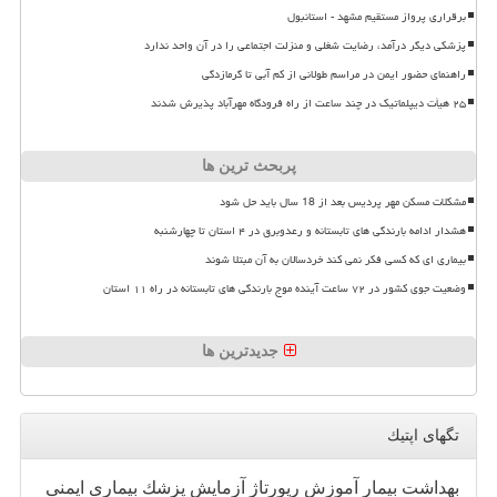
برقراری پرواز مستقیم مشهد - استانبول
پزشکی دیگر درآمد، رضایت شغلی و منزلت اجتماعی را در آن واحد ندارد
راهنمای حضور ایمن در مراسم طولانی از کم آبی تا گرمازدگی
۲۵ هیأت دیپلماتیک در چند ساعت از راه فرودگاه مهرآباد پذیرش شدند
پربحث ترین ها
مشکلات مسکن مهر پردیس بعد از 18 سال باید حل شود
هشدار ادامه بارندگی های تابستانه و رعدوبرق در ۴ استان تا چهارشنبه
بیماری ای که کسی فکر نمی کند خردسالان به آن مبتلا شوند
وضعیت جوی کشور در ۷۲ ساعت آینده موج بارندگی های تابستانه در راه ۱۱ استان
جدیدترین ها
تگهای اپتیك
بهداشت
بیمار
آموزش
رپورتاژ
آزمایش
پزشك
بیماری
ایمنی