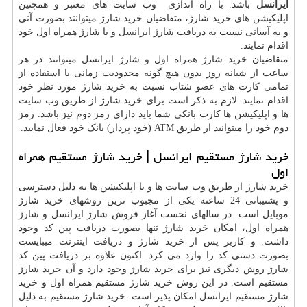
ایرانسل
باشد. با راه اندازی وب سایت های معتبر و همچنین
اپلیکیشن های خرید شارژ، متقاضیان خرید شارژ میتوانند بصورت آنی
و به آسانی نسبت به دریافت
شارژ ایرانسل
و یا شارژ همراه اول خود
اقدام نمایند.
متقاضیان خرید شارژ همراه اول و شارژ ایرانسل میتوانند در هر
ساعت از شبانه روز بدون هیچ گونه محدودیت زمانی با استفاده از
تمامی کارت های عضو شتاب نسبت به خرید شارژ مورد نظر خود
اقدام نمایند. لازم به ذکر است برای خرید شارژ از طریق وب سایت
ها و اپلیکیشن ها کارت بانکی شما باید دارای رمز دوم نیز باشد. رمز
دوم خود را میتوانید از طریق ATM (خود پرداز) بانک خود فعال نمایید.
خرید شارژ مستقیم ایرانسل | خرید شارژ مستقیم همراه
اول
خرید شارژ از طریق وب سایت ها و یا اپلیکیشن ها به دلیل دسترسی
و پشتیبانی 24 ساعته یکی از مجبوب ترین روشهای خرید شارژ
موبایل است. در سالهای نخست آغاز فروش شارژ ایرانسل و
شارژ
همراه اول
، امکان خرید شارژ تنها بصورت دریافت پین کد وجود
داشت. و کاربر پس از خرید شارژ و دریافت اینترنت میبایست
بصورت دستی کد را وارد می کرد. اکنون علاوه بر دریافت پین کد
شارژ روش دیگری نیز برای خرید شارژ وجود دارد و آن خرید شارژ
مستقیم است. در این روش خرید شارژ مستقیم همراه اول و خرید
شارژ مستقیم ایرانسل امکان پذیر است. خرید شارژ مستقیم به دلیل