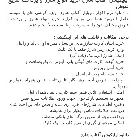
اپلیکیشن آفتاب شارژ، خرید انواع شارژ و پرداخت سریع
قبوض
با دانلود نرم افزار موبایل آفتاب شارژ ویژه گوشی های با سیستم
عامل اندروید شما می توانید فرایند خرید انواع شارژ و پرداخت
قبوض مختلف خود را به سرعت و با امنیت بالا انجام دهید.
برخی امکانات و قابلیت های این اپلیکیشن:
خرید آسان کارت شارژ های ایرانسل، همراه اول، تالیا و رایتل
وارد کردن رمز شارژ فقط با یک کلیک
امکان شارژ اتوماتیک (تاپ آپ)
خرید گیفت کارت های گوگل پلی، آیتونز، مایکروسافت و ...
خرید آنتی ویروس
خرید بسته اینترنت ایرانسل
پرداخت قبوض آب، برق، گاز، تلفن ثابت، تلفن همراه، عوارض
شهرداری
امکان استعلام آنلاین قبض سیم کارت دائمی همراه اول
مجهز به سیستم بارکدخوان جهت ورود اطلاعات سریع قبض
ذخیره اطلاعات شارژهای خریداری شده و قبض های پرداخت شده
دریافت اطلاعات تماس، یکبار برای همیشه
پرداخت وجه از طریق درگاه های بانکی مختلف
امکان موجودی گیری از سیم کارت با یک کلیک
دانلود اپلیکیشن آفتاب شارژ