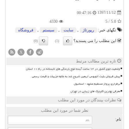
1397/11/12
00:47:16
4330
5
/
5.0
تگهای خبر:
رپورتاژ
,
سایت
,
سیستم
,
فروشگاه
این مطلب را می پسندید؟
(0)
(1)
X
تازه ترین مطالب مرتبط
وضعیت جوی کشور در ۷۲ ساعت آینده موج بارندگی های تابستانه در راه ۱۱ استان
پیش فروش بلیت اتوبوس اربعین شروع شد به علاوه جزییات و قیمت رسمی
برقراری پرواز مستقیم مشهد - استانبول
معرفی بهترین کلینیک های زیبایی در تهران
نظرات بینندگان در مورد این مطلب
نظر شما در مورد این مطلب
نام: