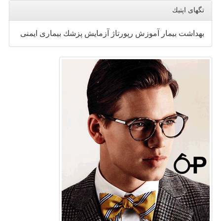
تگهای اپتیك
بهداشت
بیمار
آموزش
رپورتاژ
آزمایش
پزشك
بیماری
ایمنی