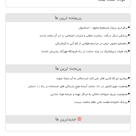
پربیننده ترین ها
برقراری پرواز مستقیم مشهد - استانبول
پزشکی دیگر درآمد، رضایت شغلی و منزلت اجتماعی را در آن واحد ندارد
راهنمای حضور ایمن در مراسم طولانی از کم آبی تا گرمازدگی
۲۵ هیأت دیپلماتیک در چند ساعت از راه فرودگاه مهرآباد پذیرش شدند
پربحث ترین ها
بیماری ای که کسی فکر نمی کند خردسالان به آن مبتلا شوند
وضعیت جوی کشور در ۷۲ ساعت آینده موج بارندگی های تابستانه در راه ۱۱ استان
ممنوعیت ورود حیوانات خانگی به مراکز تهیه و عرضه مواد غذایی
پزشک خانواده مقصد غائی نظام سلامت نیست
جدیدترین ها