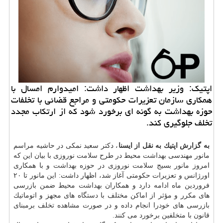
اپتیك: وزیر بهداشت اظهار داشت: امیدوارم امسال با
همكاری سازمان تعزیرات حكومتی و مراجع قضائی با تخلفات
حوزه بهداشت به گونه ای برخورد شود كه از ارتكاب مجدد
تخلف جلوگیری كند.
به گزارش اپتیك به نقل از ایسنا
، دكتر سعید نمكی در حاشیه مراسم
مانور مهندسی
بهداشت
محیط در طرح
سلامت
نوروزی با بیان این كه
امروز مانور بسیج
سلامت
نوروزی در حوزه
بهداشت
و با همكاری
اورژانس و تعزیرات حكومتی آغاز شد، اظهار داشت: این مانور تا ۲۰
فروردین ماه ادامه دارد و همكاران
بهداشت
محیط ضمن بازرسی
های مكرر و مؤثر از اماكن مختلف با
دستگاه
های مجهز و اتوماتیك
بازرسی های خودرا انجام داده و در صورت مشاهده تخلف برمبنای
قانون با متخلفین برخورد می كنند.