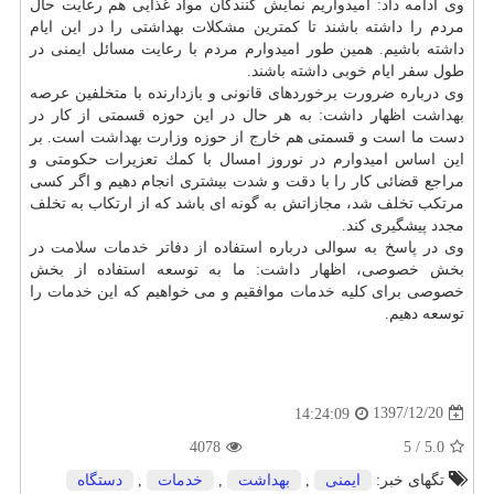
وی ادامه داد: امیدواریم نمایش كنندگان مواد غذایی هم رعایت حال
مردم را داشته باشند تا كمترین مشكلات بهداشتی را در این ایام
داشته باشیم. همین طور امیدوارم مردم با رعایت مسائل ایمنی در
طول سفر ایام خوبی داشته باشند.
وی درباره ضرورت برخوردهای قانونی و بازدارنده با متخلفین عرصه
بهداشت
اظهار داشت: به هر حال در این حوزه قسمتی از كار در
دست ما است و قسمتی هم خارج از حوزه وزارت
بهداشت
است. بر
این اساس امیدوارم در نوروز امسال با كمك تعزیرات حكومتی و
مراجع قضائی كار را با دقت و شدت بیشتری انجام دهیم و اگر كسی
مرتكب تخلف شد، مجازاتش به گونه ای باشد كه از ارتكاب به تخلف
مجدد پیشگیری كند.
وی در پاسخ به سوالی درباره استفاده از دفاتر
خدمات
سلامت
در
بخش خصوصی، اظهار داشت: ما به توسعه استفاده از بخش
خصوصی برای كلیه
خدمات
موافقیم و می خواهیم كه این
خدمات
را
توسعه دهیم.
1397/12/20
14:24:09
4078
5
/
5.0
تگهای خبر:
ایمنی
,
بهداشت
,
خدمات
,
دستگاه