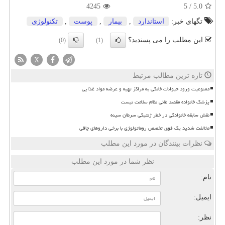
4245
5
/
5.0
تگهای خبر:
استاندارد
,
بیمار
,
پوست
,
تكنولوژی
این مطلب را می پسندید؟
(0)
(1)
X
تازه ترین مطالب مرتبط
ممنوعیت ورود حیوانات خانگی به مراکز تهیه و عرضه مواد غذایی
پزشک خانواده مقصد غائی نظام سلامت نیست
نقش سابقه خانوادگی در خطر ژنتیکی سرطان سینه
مخالفت شدید یک فوق تخصص روماتولوژی با برخی داروهای چاقی
نظرات بینندگان در مورد این مطلب
نظر شما در مورد این مطلب
نام:
ایمیل:
نظر: