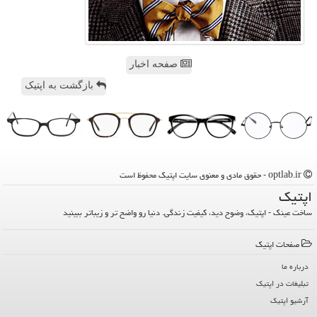
صفحه اخبار
بازگشت به اپتیک
optlab.ir - حقوق مادی و معنوی سایت اپتیك محفوظ است
اپتیك
ساخت عینک - اپتیک، وضوح دید، کیفیت زندگی. دنیا رو واضح تر و زیباتر ببینید
صفحات اپتیك
درباره ما
تبلیغات در اپتیك
آرشیو اپتیك