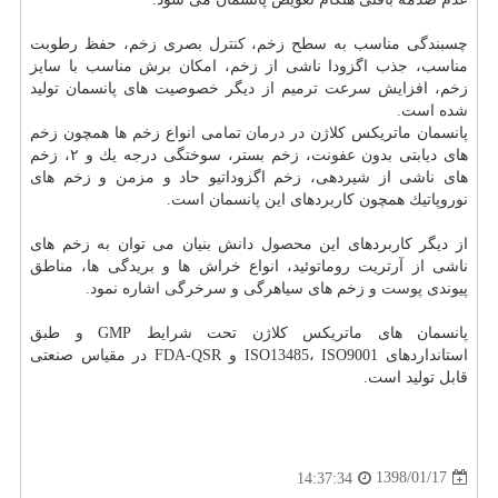
چسبندگی مناسب به سطح زخم،
كنترل
بصری زخم، حفظ رطوبت
مناسب، جذب اگزودا ناشی از زخم، امكان برش مناسب با سایز
زخم، افزایش سرعت ترمیم از دیگر خصوصیت های پانسمان تولید
شده است.
پانسمان ماتریكس كلاژن در
درمان
تمامی انواع زخم ها همچون زخم
های دیابتی بدون
عفونت
، زخم بستر، سوختگی درجه یك و ۲، زخم
های ناشی از شیردهی، زخم اگزوداتیو حاد و مزمن و زخم های
نوروپاتیك همچون كاربردهای این پانسمان است.
از دیگر كاربردهای این
محصول
دانش بنیان می توان به زخم های
ناشی از آرتریت روماتوئید، انواع خراش ها و بریدگی ها، مناطق
پیوندی
پوست
و زخم های سیاهرگی و سرخرگی اشاره نمود.
پانسمان های ماتریكس كلاژن تحت شرایط GMP و طبق
استانداردهای ISO13485، ISO9001 و FDA-QSR در مقیاس صنعتی
قابل تولید است.
1398/01/17
14:37:34