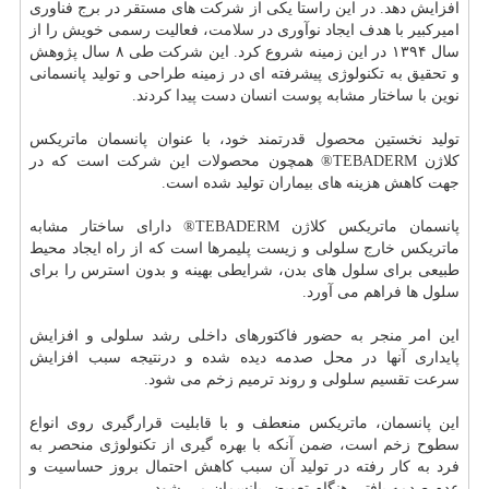
افزایش دهد. در این راستا یكی از شركت های مستقر در برج فناوری
امیركبیر با هدف ایجاد نوآوری در
سلامت
، فعالیت رسمی خویش را از
سال ۱۳۹۴ در این زمینه شروع كرد. این شركت طی ۸ سال پژوهش
و تحقیق به تكنولوژی پیشرفته ای در زمینه طراحی و تولید پانسمانی
نوین با ساختار مشابه
پوست
انسان دست پیدا كردند.
تولید نخستین
محصول
قدرتمند خود، با عنوان پانسمان ماتریكس
كلاژن TEBADERM® همچون محصولات این شركت است كه در
جهت كاهش هزینه های بیماران تولید شده است.
پانسمان ماتریكس كلاژن TEBADERM® دارای ساختار مشابه
ماتریكس خارج سلولی و زیست پلیمرها است كه از راه ایجاد محیط
طبیعی برای سلول های بدن، شرایطی بهینه و بدون استرس را برای
سلول ها فراهم می آورد.
این امر منجر به حضور فاكتورهای داخلی رشد سلولی و افزایش
پایداری آنها در محل صدمه دیده شده و درنتیجه سبب افزایش
سرعت تقسیم سلولی و روند ترمیم زخم می شود.
این پانسمان، ماتریكس منعطف و با قابلیت قرارگیری روی انواع
سطوح زخم است، ضمن آنكه با بهره گیری از تكنولوژی منحصر به
فرد به كار رفته در تولید آن سبب كاهش احتمال بروز حساسیت و
عدم صدمه بافتی هنگام تعویض پانسمان می شود.