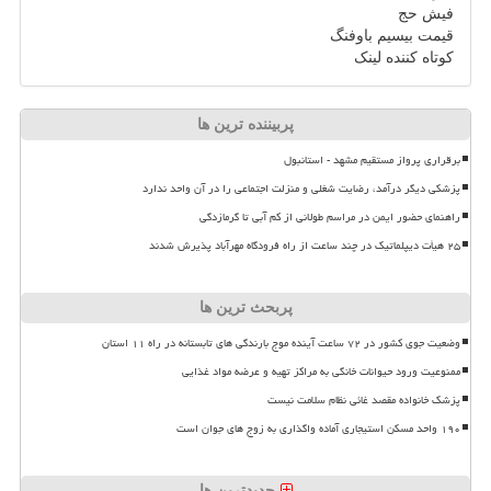
فیش حج
قیمت بیسیم باوفنگ
کوتاه کننده لینک
پربیننده ترین ها
برقراری پرواز مستقیم مشهد - استانبول
پزشکی دیگر درآمد، رضایت شغلی و منزلت اجتماعی را در آن واحد ندارد
راهنمای حضور ایمن در مراسم طولانی از کم آبی تا گرمازدگی
۲۵ هیأت دیپلماتیک در چند ساعت از راه فرودگاه مهرآباد پذیرش شدند
پربحث ترین ها
وضعیت جوی کشور در ۷۲ ساعت آینده موج بارندگی های تابستانه در راه ۱۱ استان
ممنوعیت ورود حیوانات خانگی به مراکز تهیه و عرضه مواد غذایی
پزشک خانواده مقصد غائی نظام سلامت نیست
۱۹۰ واحد مسکن استیجاری آماده واگذاری به زوج های جوان است
جدیدترین ها