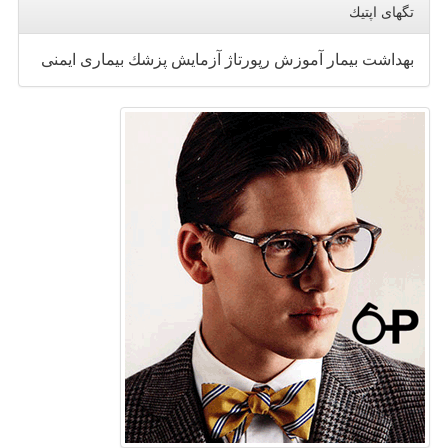
تگهای اپتیك
بهداشت
بیمار
آموزش
رپورتاژ
آزمایش
پزشك
بیماری
ایمنی