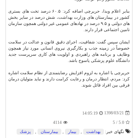
بنابر اعلام وبدا، حریرچی اضافه كرد: ۶۰.۵ درصد تخت های بستری
كشور در بیمارستان های وزارت
بهداشت
، شش درصد در سایر بخش
های دولتی و ۹.۵ درصد در نهادهای عمومی غیر دولتی همچون سازمان
تامین اجتماعی قرار دارند.
ایشان سپس گفت: شفافیت، اجرای دقیق قانون و عدالت در سلامت
خصوصاً در زمینه جذب و بكارگیری نیروی انسانی مورد نیاز همچون
وظایف و برنامه های راهبردی و اولویت های كاری سرپرست جدید
دانشگاه علوم پزشكی یاسوج باشد.
حریرچی با اشاره به لزوم افزایش رضایتمندی از نظام سلامت اشاره
كرد: مردم، انتظار درمان و رعایت كرامت دارند و نباید متولیان درمان
فرقی بین افراد قائل شوند.
1398/03/21
14:05:19
4114
5
/
5.0
تگهای خبر:
بهداشت
,
بیمار
,
بیمارستان
,
پزشك