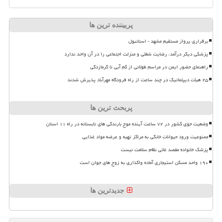
پربیننده ترین ها
برقراری پرواز مستقیم مشهد - استانبول
پزشکی دیگر درآمد، رضایت شغلی و منزلت اجتماعی را در آن واحد ندارد
راهنمای حضور ایمن در مراسم طولانی از کم آبی تا گرمازدگی
۲۵ هیأت دیپلماتیک در چند ساعت از راه فرودگاه مهرآباد پذیرش شدند
پربحث ترین ها
وضعیت جوی کشور در ۷۲ ساعت آینده موج بارندگی های تابستانه در راه ۱۱ استان
ممنوعیت ورود حیوانات خانگی به مراکز تهیه و عرضه مواد غذایی
پزشک خانواده مقصد غائی نظام سلامت نیست
۱۹۰ واحد مسکن استیجاری آماده واگذاری به زوج های جوان است
جدیدترین ها