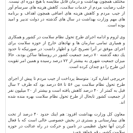
مختلف همچون بهداشت و
درمان
قابل مقایسه با هیچ دوره ای نیست.
جلب رضایت مردم از
خدمات
سلامت
، كاهش هزینه های سرسام آور
از جیب مردم و كاهش هزینه های اضافی همچون اهداف و برنامه
های مهم وزارت بهداشت در سال های گذشته در دولت تدبیر و امید
بوده است.
وی لزوم و ادامه اجرای طرح تحول نظام سلامت در كشور و همكاری
و همیاری تمامی
سازمان
ها و نهادهای خارج از حوزه سلامت برای
اجرای موفق تر آنرا تصریح كرد و اظهار داشت: در صورتیكه تا حدود
یك دهه گذشته ۷۰ درصد جمعیت كشور در روستاها ساكن بودند، حالا
میزان جمعیت شهری به بیشتر از ۷۲ درصد رسیده و همین امر تقویت
این طرح را دو چندان كرده است.
حریرچی اشاره كرد: متوسط پرداخت از جیب مردم تا پیش از اجرای
طرح تحول نظام سلامت بین ۵۶ تا ۵۸ درصد بود كه ظرف ۲ سال
قبل به كمتر از ۴۰ درصد كاهش یافته است و بیشتر از ۲۰ میلیون نفر
از جمعیت كشور تابحال از طرح تحول نظام سلامت بهره منده شده
اند.
معاون كل وزارت بهداشت افزود: هم اینك حدود ۴۰ درصد از تخت
های بیمارستانی و بستری در بخش خصوصی خالی است كه با فعال
كردن آنها تحول عظیمی در تامین و حركت در راه عدالت در حوزه
سلامت كشور رقم خواهد خورد.