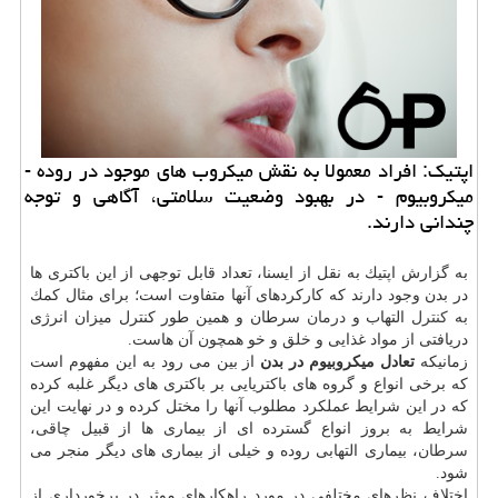
اپتیك: افراد معمولا به نقش میكروب های موجود در روده -
میكروبیوم - در بهبود وضعیت سلامتی، آگاهی و توجه
چندانی دارند.
به گزارش اپتیك به نقل از ایسنا، تعداد قابل توجهی از این باكتری ها
در بدن وجود دارند كه كاركردهای آنها متفاوت است؛ برای مثال كمك
به
كنترل
التهاب و
درمان
سرطان و همین طور كنترل میزان انرژی
دریافتی از مواد غذایی و خلق و خو همچون آن هاست.
زمانیكه
تعادل میكروبیوم در بدن
از بین می رود به این مفهوم است
كه برخی انواع و گروه های باكتریایی بر باكتری های دیگر غلبه كرده
كه در این شرایط عملكرد مطلوب آنها را مختل كرده و در نهایت این
شرایط به بروز انواع گسترده ای از بیماری ها از قبیل چاقی،
سرطان
، بیماری التهابی روده و خیلی از بیماری های دیگر منجر می
شود.
اختلاف نظرهای مختلفی در مورد راهكارهای موثر در برخورداری از