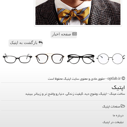
صفحه اخبار
بازگشت به اپتیک
optlab.ir - حقوق مادی و معنوی سایت اپتیك محفوظ است
اپتیك
ساخت عینک - اپتیک، وضوح دید، کیفیت زندگی. دنیا رو واضح تر و زیباتر ببینید
صفحات اپتیك
درباره ما
تبلیغات در اپتیك