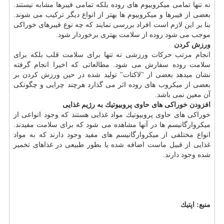
نه تنها تمامی میكروبیوم های روده بلكه تمامی فیبرها مشابه نیستند.
بعضی از فیبرها و میكروبیوم ها بهتر از انواع دیگر تركیب می شوند.
بنا بر این لازم است افراد بررسی نمایند كه چه نوع فیبرهای خوراكی
موجب می شود روده از سلامت بهتری برخوردار شود.
ورزش كردن
انجام مرتب حركات ورزشی نه تنها برای سلامت قلب بلكه برای
سلامت روده سفارش می شود. مطالعاتی كه اخیرا انجام گرفته
نشان میدهد بعضی از "لاكتات" تولید شده در حین ورزش كردن بر
بعضی از میكروب های روده اثر می گذارد هرچند چرایی و چگونكی
آن معین نمی باشد.
افزودن خوراكی های حاوی پروبیوتیك به رژیم غذایی
خوراكی های حاوی پروبیوتیك مواد غذایی هستند كه وجود انواعی از
میكروارگانیسم ها در آنها مشاهده می شود كه برای سلامت مفیدند.
انواع مختلفی از میكروارگانیسم های مفید وجود دارند كه به مواد
غذایی از قبیل ماست اضافه شده یا بطور طبیعی در غذاهای تخمیر
شده وجود دارند.
منبع:
اپتیك