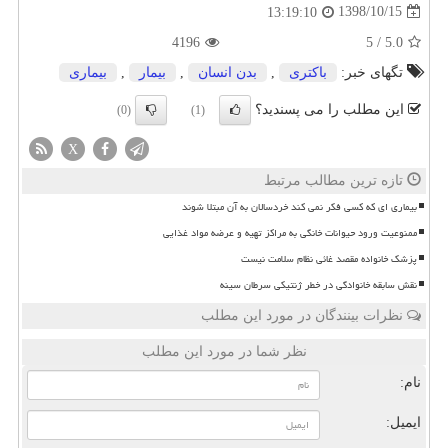
1398/10/15
13:19:10
4196
5
/
5.0
تگهای خبر:
باكتری
,
بدن انسان
,
بیمار
,
بیماری
این مطلب را می پسندید؟
(0)
(1)
X
تازه ترین مطالب مرتبط
بیماری ای که کسی فکر نمی کند خردسالان به آن مبتلا شوند
ممنوعیت ورود حیوانات خانگی به مراکز تهیه و عرضه مواد غذایی
پزشک خانواده مقصد غائی نظام سلامت نیست
نقش سابقه خانوادگی در خطر ژنتیکی سرطان سینه
نظرات بینندگان در مورد این مطلب
نظر شما در مورد این مطلب
نام:
ایمیل: