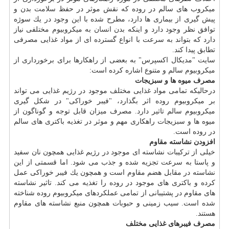
میكروب های سالم در روده كه نقش موثر در حفظ
سلامت
بدن و
پیش گیری از بیماری ها دارد، مطرح شده با این وجود در یك سوژه
توافق نظر وجود دارد و اینكه
بدن انسان
به میكروبیوم مختلفی نیاز
دارد كه بتواند به سرعت با انواع گسترده ای از مواد غذایی مصرفی
تطابق پیدا كند.
سایت "مدیكال اكسپرس" به بعضی از راهكارها برای برخورداری از
میكروبیوم سالم و متنوع اشاره كرده است:
مصرف میوه ها و سبزیجات
درحالیكه تمامی مواد غذایی مختلف موجود در رژیم غذایی می تواند
بر میكروبیوم روده اثر بگذارد، "فیبر خوراكی" در شكل گیری
میكروبیوم سالم تاثیر دارد. مصرف میزان قابل توجه و گوناگون از
میوه ها و سبزیجات راهكاری مهم و موثر در تغذیه باكتری های سالم
در روده است.
افزودن نشاسته مقاوم
خیلی از تركیبات نشاسته ای موجود در رژیم غذایی همچون نان سفید
و پاستا به سرعت تجزیه شده و جذب می شود. اما قسمتی از این
نشاسته در مقابل هضم مقاوم است و همچون یك فیبر خوراكی عمل
كرده و باكتری های موجود در روده را تغذیه می كند. تاثیر نشاسته
های مقاوم در پشتیبانی از تمامی عملكردهای میكروبیوم روده شناخته
شده است. سیب زمینی و حبوبات همچون منبع نشاسته های مقاوم
هستند.
مصرف فیبرهای غذایی مختلف