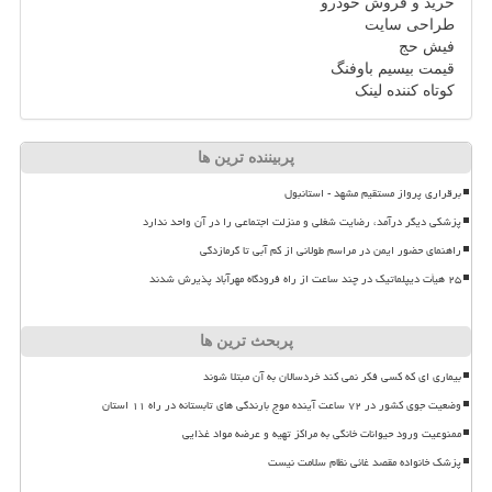
خرید و فروش خودرو
طراحی سایت
فیش حج
قیمت بیسیم باوفنگ
کوتاه کننده لینک
پربیننده ترین ها
برقراری پرواز مستقیم مشهد - استانبول
پزشکی دیگر درآمد، رضایت شغلی و منزلت اجتماعی را در آن واحد ندارد
راهنمای حضور ایمن در مراسم طولانی از کم آبی تا گرمازدگی
۲۵ هیأت دیپلماتیک در چند ساعت از راه فرودگاه مهرآباد پذیرش شدند
پربحث ترین ها
بیماری ای که کسی فکر نمی کند خردسالان به آن مبتلا شوند
وضعیت جوی کشور در ۷۲ ساعت آینده موج بارندگی های تابستانه در راه ۱۱ استان
ممنوعیت ورود حیوانات خانگی به مراکز تهیه و عرضه مواد غذایی
پزشک خانواده مقصد غائی نظام سلامت نیست