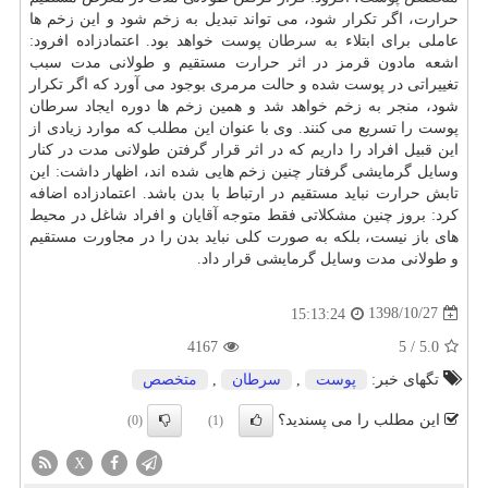
حرارت، اگر تكرار شود، می تواند تبدیل به زخم شود و این زخم ها
عاملی برای ابتلاء به
سرطان
پوست خواهد بود. اعتمادزاده افرود:
اشعه مادون قرمز در اثر حرارت مستقیم و طولانی مدت سبب
تغییراتی در پوست شده و حالت مرمری بوجود می آورد كه اگر تكرار
شود، منجر به زخم خواهد شد و همین زخم ها دوره ایجاد سرطان
پوست را تسریع می كنند. وی با عنوان این مطلب كه موارد زیادی از
این قبیل افراد را داریم كه در اثر قرار گرفتن طولانی مدت در كنار
وسایل گرمایشی گرفتار چنین زخم هایی شده اند، اظهار داشت: این
تابش حرارت نباید مستقیم در ارتباط با بدن باشد. اعتمادزاده اضافه
كرد: بروز چنین مشكلاتی فقط متوجه آقایان و افراد شاغل در محیط
های باز نیست، بلكه به صورت كلی نباید بدن را در مجاورت مستقیم
و طولانی مدت وسایل گرمایشی قرار داد.
1398/10/27
15:13:24
4167
5
/
5.0
تگهای خبر:
پوست
,
سرطان
,
متخصص
این مطلب را می پسندید؟
(0)
(1)
X