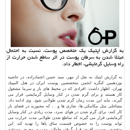
به گزارش اپتیك یك متخصص پوست، نسبت به احتمال
مبتلا شدن به سرطان پوست در اثر ساطع شدن حرارت از
راه وسایل گرمایشی، اخطار داد.
به گزارش اپتیك به نقل از مهر، سید حسن اعتمادزاده، در حاشیه
نوزدهمین كنگره انجمن متخصصین پوست ایران در هتل المپیك
تهران، اظهار داشت: افرادی كه در محیط های باز و سرما مشغول
كار هستند و برای گرم شدن در كنار وسایل گرمایشی قرار می
گیرند، نباید این مدت زمان گرم شدن طولانی شود. وی ادامه داد:
مشاغلی مثل مكانیكی ها، نجاری ها و…، كه مجبورند در فضای باز
كار كنند، برای گرم شدن در هوای سرد، مدت زیادی در كنار وسایل
گرمایشی قرار می گیرند كه ساطع شدن طولانی مدت حرارت می
تواند پوست را به خصوص قسمت ساق پاها را تهدید كند. این
متخصص
پوست
، افزود: قرار گرفتن طولانی مدت در معرض مستقیم