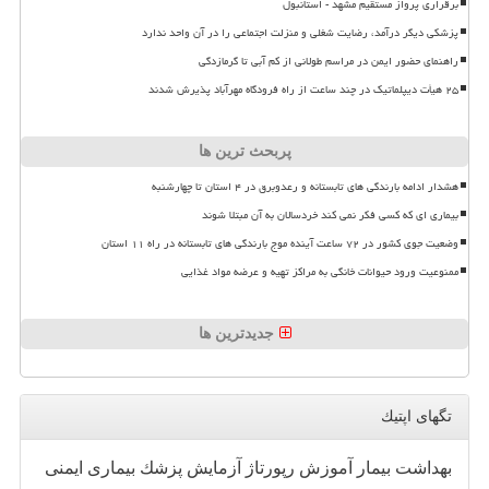
برقراری پرواز مستقیم مشهد - استانبول
پزشکی دیگر درآمد، رضایت شغلی و منزلت اجتماعی را در آن واحد ندارد
راهنمای حضور ایمن در مراسم طولانی از کم آبی تا گرمازدگی
۲۵ هیأت دیپلماتیک در چند ساعت از راه فرودگاه مهرآباد پذیرش شدند
پربحث ترین ها
هشدار ادامه بارندگی های تابستانه و رعدوبرق در ۴ استان تا چهارشنبه
بیماری ای که کسی فکر نمی کند خردسالان به آن مبتلا شوند
وضعیت جوی کشور در ۷۲ ساعت آینده موج بارندگی های تابستانه در راه ۱۱ استان
ممنوعیت ورود حیوانات خانگی به مراکز تهیه و عرضه مواد غذایی
جدیدترین ها
تگهای اپتیك
بهداشت
بیمار
آموزش
رپورتاژ
آزمایش
پزشك
بیماری
ایمنی