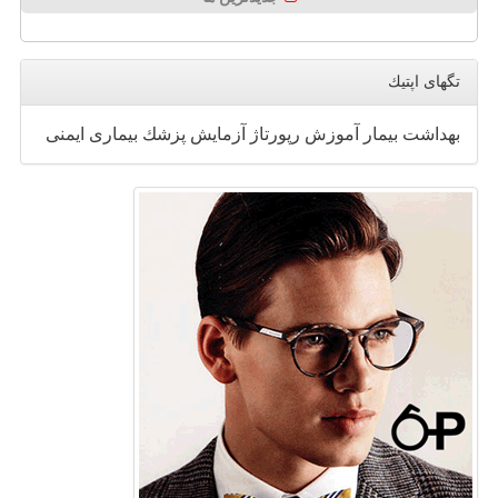
تگهای اپتیك
بهداشت
بیمار
آموزش
رپورتاژ
آزمایش
پزشك
بیماری
ایمنی