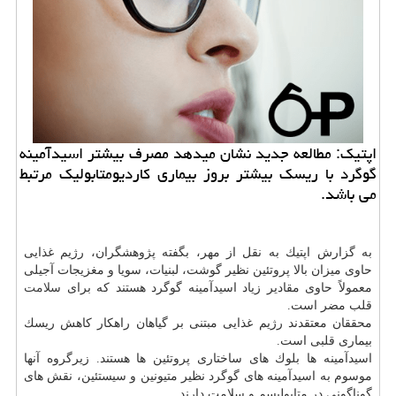
اپتیك: مطالعه جدید نشان میدهد مصرف بیشتر اسیدآمینه
گوگرد با ریسك بیشتر بروز بیماری كاردیومتابولیك مرتبط
می باشد.
به گزارش اپتیك به نقل از مهر، بگفته پژوهشگران، رژیم غذایی
حاوی میزان بالا پروتئین نظیر گوشت، لبنیات، سویا و مغزیجات آجیلی
معمولاً حاوی مقادیر زیاد اسیدآمینه گوگرد هستند كه برای
سلامت
قلب مضر است.
محققان معتقدند رژیم غذایی مبتنی بر گیاهان راهكار كاهش ریسك
بیماری قلبی است.
اسیدآمینه ها بلوك های ساختاری پروتئین ها هستند. زیرگروه آنها
موسوم به اسیدآمینه های گوگرد نظیر متیونین و سیستئین، نقش های
گوناگونی در متابولیسم و سلامت دارند.