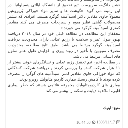
«شن دانگ»، سرپرست تیم تحقیق از
دانشگاه
ایالتی پنسیلوانیا، در
این زمینه می گوید: «گوشت ها و سایر مواد خوراكی پُرپروتئین
معمولاً حاوی مقادیر بالاتر اسیدآمینه گوگرد هستند. افرادی كه بیشتر
محصولات گیاهی نظیر میوه و سبزیجات مصرف می كنند مقادیر
كمتری اسیدآمینه گوگرد می خورند.»
محققان این مطالعه، در مطالعه قبلی خود در سال ۲۰۱۸ دریافتند
بهبود
طول عمر
و سلامت با رژیم غذایی دارای محدودیت دریافت
اسیدآمینه گوگرد مرتبط می باشد. طبق نتایج مطالعه، محدودیت
مصرف متیونین با تأخیر در روند پیری و افزایش طول عمر سلول
های انسانی مرتبط می باشد.
در مطالعه اخیر، تیم تحقیق رژیم غذایی و نشانگرهای خونی بیشتر از
۱۱ هزار شركت كننده را بررسی كردند و دریافتند شركت كنندگانی
كه مواد خوراكی حاوی مقادیر كمتر اسیدآمینه های گوگرد را مصرف
كرده بودند با كاهش ریسك بیماری كاردیو متابولیك روبرو بودند.
بیماری های كاردیومتابولیك مجموعه علائمی هستند كه خطر بیماری
قلبی، ابتلاء به دیابت و سكته را بیشتر می كند.
منبع:
اپتیك
1398/11/17
16:44:58