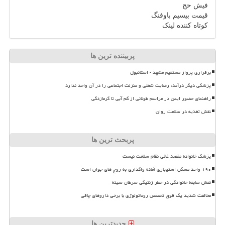
فیش حج
قیمت بیسیم باوفنگ
کوتاه کننده لینک
پربیننده ترین ها
برقراری پرواز مستقیم مشهد - استانبول
پزشکی دیگر درآمد، رضایت شغلی و منزلت اجتماعی را در آن واحد ندارد
راهنمای حضور ایمن در مراسم طولانی از کم آبی تا گرمازدگی
نقش تغذیه در سلامت روان
پربحث ترین ها
پزشک خانواده مقصد غائی نظام سلامت نیست
۱۹۰ واحد مسکن استیجاری آماده واگذاری به زوج های جوان است
نقش سابقه خانوادگی در خطر ژنتیکی سرطان سینه
مخالفت شدید یک فوق تخصص روماتولوژی با برخی داروهای چاقی
جدیدترین ها