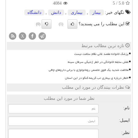
4084
5
/
5.0
تگهای خبر:
بیمار
,
بیماری
,
دانش
,
دانشگاه
این مطلب را می پسندید؟
(0)
(1)
X
تازه ترین مطالب مرتبط
پزشک خانواده مقصد غائی نظام سلامت نیست
نقش سابقه خانوادگی در خطر ژنتیکی سرطان سینه
مخالفت شدید یک فوق تخصص روماتولوژی با برخی داروهای چاقی
اخطار درباره ی بیماری تب کریمه کنگو در این استان
نظرات بینندگان در مورد این مطلب
نظر شما در مورد این مطلب
نام:
ایمیل:
نظر: