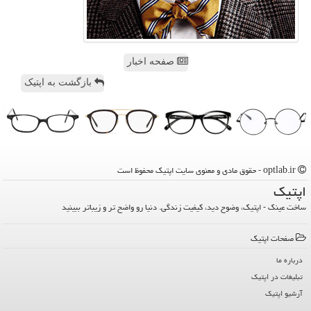
صفحه اخبار
بازگشت به اپتیک
optlab.ir - حقوق مادی و معنوی سایت اپتیك محفوظ است
اپتیك
ساخت عینک - اپتیک، وضوح دید، کیفیت زندگی. دنیا رو واضح تر و زیباتر ببینید
صفحات اپتیك
درباره ما
تبلیغات در اپتیك
آرشیو اپتیك