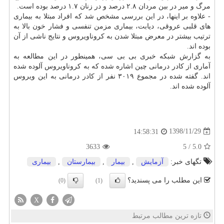
مرگ و میر در بین مردان ۲.۸ درصد و در زنان ۱.۷ درصد بوده است.
- علاوه بر اینها، در این بررسی مشخص شد كه افراد مبتلا به بیماری
های قلبی عروقی، دیابت، بیماری مزمن تنفسی و فشار خون بالا به
ترتیب بیشتر در معرض مبتلا شدن به كروناویروس و نتایج ناشی از آن
بوده اند.
به گزارش شبكه خبری بی بی سی، همینطور در این مطالعه به
آماری از كادر درمانی چین اشاره شده كه به كروناویروس آلوده شده
اند. گفته شده در مجموع ۳۰۱۹ نفر از كادر درمانی به این ویروس
آلوده شده اند.
1398/11/29
14:58:31
3633
5
/
5.0
تگهای خبر:
آزمایش
,
بیمار
,
بیمارستان
,
بیماری
این مطلب را می پسندید؟
(0)
(1)
X
تازه ترین مطالب مرتبط