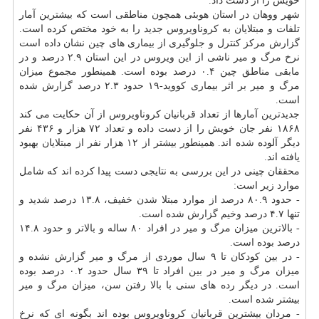
خویش را از دست داد.
شهر ووهان در استان هوبئی همچون مناطقی است كه بیشترین آمار
تلفات و مبتلایان به كروناویروس جدید را به خود مختص كرده است.
گزارش مركز كنترل و جلوگیری از بیماری های چین نشان داده است
نرخ مرگ و میر ناشی از این ویروس در این استان ۲.۹ درصد و در
مابقی مناطق چین ۰.۴ درصد بوده است. همینطور مجموع میزان
مرگ و میر بر اثر بیماری كووید-۱۹ حدود ۲.۳ درصد گزارش شده
است.
جدیدترین آمارها از تعداد قربانیان كروناویروس از آن حكایت می كند
۱۸۶۸ نفر جان خویش را از دست داده و تعداد ۷۲ هزار و ۴۳۶ نفر
دیگر آلوده شده اند. همینطور بیشتر از ۱۲ هزار نفر از مبتلایان بهبود
یافته اند.
محققان چینی در این بررسی به نتایجی دست پیدا كرده اند كه شامل
موارد زیر است:
- حدود ۸۰.۹ درصد از موارد مبتلا شدن خفیف، ۱۳.۸ درصد شدید و
تنها ۴.۷ درصد وخیم گزارش شده است.
- بالاترین میزان مرگ و میر در افراد ۸۰ ساله و بالاتر و حدود ۱۴.۸
درصد بوده است.
- در بین كودكان تا ۹ سال موردی از مرگ و میر گزارش نشده و
میزان مرگ و میر در بین افراد تا ۳۹ سال حدود ۰.۲ درصد بوده
است. در دیگر رده های سنی با بالا رفتن سن، میزان مرگ و میر
بیشتر شده است.
- مردان بیشترین قربانیان كروناویروس بوده اند بگونه ای كه نرخ