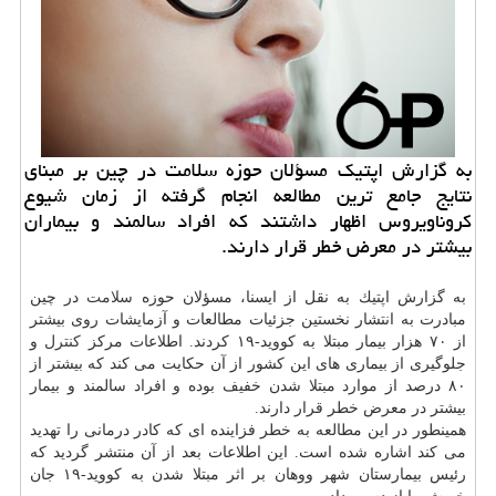
به گزارش اپتیك مسؤلان حوزه سلامت در چین بر مبنای
نتایج جامع ترین مطالعه انجام گرفته از زمان شیوع
كروناویروس اظهار داشتند كه افراد سالمند و بیماران
بیشتر در معرض خطر قرار دارند.
به گزارش اپتیك به نقل از ایسنا، مسؤلان حوزه
سلامت
در چین
مبادرت به انتشار نخستین جزئیات مطالعات و آزمایشات روی بیشتر
از ۷۰ هزار بیمار مبتلا به كووید-۱۹ كردند. اطلاعات مركز
كنترل
و
جلوگیری از بیماری های این كشور از آن حكایت می كند كه بیشتر از
۸۰ درصد از موارد مبتلا شدن خفیف بوده و افراد سالمند و بیمار
بیشتر در معرض خطر قرار دارند.
همینطور در این مطالعه به خطر فزاینده ای كه كادر درمانی را تهدید
می كند اشاره شده است. این اطلاعات بعد از آن منتشر گردید كه
رئیس بیمارستان شهر ووهان بر اثر مبتلا شدن به كووید-۱۹ جان