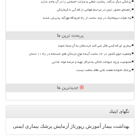
پزشکی دیگر درآمد، رضایت شغلی و منزلت اجتماعی را در آن واحد ندارد
راهنمای حضور ایمن در مراسم طولانی از کم آبی تا گرمازدگی
۲۵ هیأت دیپلماتیک در چند ساعت از راه فرودگاه مهرآباد پذیرش شدند
پربحث ترین ها
بیماری ای که کسی فکر نمی کند خردسالان به آن مبتلا شوند
وضعیت جوی کشور در ۷۲ ساعت آینده موج بارندگی های تابستانه در راه ۱۱ استان
ممنوعیت ورود حیوانات خانگی به مراکز تهیه و عرضه مواد غذایی
پزشک خانواده مقصد غائی نظام سلامت نیست
جدیدترین ها
تگهای اپتیك
بهداشت
بیمار
آموزش
رپورتاژ
آزمایش
پزشك
بیماری
ایمنی