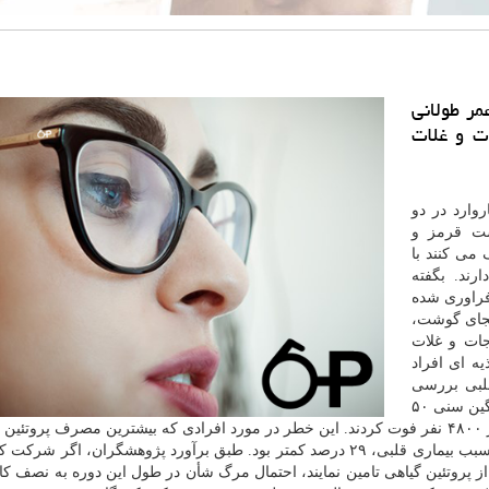
مر طولانی
ات و غلات
وارد در دو
شت قرمز و
می كنند با
رند. بگفته
راوری شده
بجای گوشت،
جات و غلات
ه ای افراد
 قلبی بررسی
شده بود. در یكی از مطالعات، بیش از ۳۷ هزار نفر با میانگین سنی ۵۰
سال شركت داشتند. در طول مدت بالغ بر ۱۵ سال، بیش از ۴۸۰۰ نفر فوت كردند. این خطر در مورد افرادی كه بیشترین مصرف پرو
ز پروتئین گیاهی تامین نمایند، احتمال مرگ شأن در طول این دوره به نصف كا