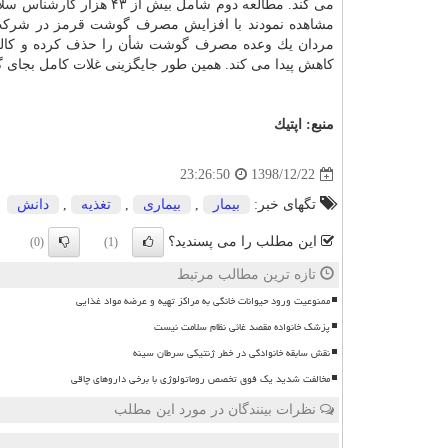
می كند. مطالعه دوم شامل بیش از ۴۳ هزار
كارشناس
سلا
مشاهده نمودند با افزایش مصرف گوشت قرمز در شركت ك
كاهش پیدا می كند. همین طور جایگزینی غلات كامل بجای گوشت قرم
منبع:
اپتیك
1398/12/22
23:26:50
تگهای خبر:
بیمار
,
بیماری
,
تغذیه
,
دانش
این مطلب را می پسندید؟
(0)
(1)
تازه ترین مطالب مرتبط
ممنوعیت ورود حیوانات خانگی به مراکز تهیه و عرضه مواد غذایی
پزشک خانواده مقصد غائی نظام سلامت نیست
نقش سابقه خانوادگی در خطر ژنتیکی سرطان سینه
مخالفت شدید یک فوق تخصص روماتولوژی با برخی داروهای چاقی
نظرات بینندگان در مورد این مطلب
ن