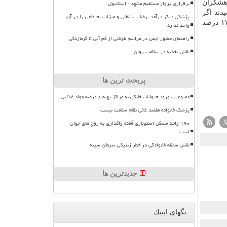
پژوهشگران
برقراری پرواز مستقیم مشهد - استانبول
ند اگر
پزشکی دیگر درآمد، رضایت شغلی و منزلت اجتماعی را در آن
مردان یك وعده مصرف گوشت شأن را حذف كرده و كالری مشابه آنرا از مغزیجات آجیلی تامین نمایند، ریسك حمله قلبی در آنها تا ۱۷ درصد
واحد ندارد
راهنمای حضور ایمن در مراسم طولانی از کم آبی تا گرمازدگی
نقش تغذیه در سلامت روان
پربحث ترین ها
ممنوعیت ورود حیوانات خانگی به مراکز تهیه و عرضه مواد غذایی
پزشک خانواده مقصد غائی نظام سلامت نیست
۱۹۰ واحد مسکن استیجاری آماده واگذاری به زوج های جوان
است
نقش سابقه خانوادگی در خطر ژنتیکی سرطان سینه
جدیدترین ها
تگهای اپتیك