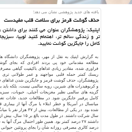
یافته های جدید پژوهشی نشان می دهد؛
حذف گوشت قرمز برای سلامت قلب مفیدست
اپتیك: پژوهشگران عنوان می كنند برای داشتن ع
تر و زندگی سالم تر، اهتمام كنید لوبیا، سبزیج
كامل را جایگزین گوشت نمایید.
به گزارش اپتیك به نقل از مهر، پژوهشگران
دانشگاه
هار
مطالعه مقدماتی خود پی بردند افرادی كه بجای گو
فراوری شده، مقادیر زیادی غذاهای باكیفیت گیاهی مصرف 
ریسك كمتر حمله قلبی مواجهند و عمر طولانی تری دا
پژوهشگران، حذف گوشت قرمز و جایگزین شدن غذاهای ف
و كربوهیدرات های شیرین، رویه سالمی نیست، بلكه باید 
گزینه های سالمی نظیر مغزیجات آجیلی، حبوبات، سبزی
كامل پرفیبر جایگزین شود. در مطالعات جدید، عادات تغذی
میانسال در آمریكا و خطر ابتلاء یا مرگ آنها از بیماری
درصد كالری مصرفی روزانه شأن را بجای پروتئین حیوانی ا