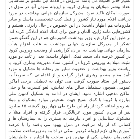
بسیار حائز اهمیت می باشد. تدروس در ادامه این گفتگو بر شناسایی
تعداد بیشتر مبتلایان به بیماری كرونا و ایزوله نمودن آنها در منزل در
صورت امكان تاكید نمود. مدیركل سازمان جهانی بهداشت در مورد
دریافت اقلام مورد نیاز كشور از قبیل كیت تشخیصی، ماسك و سایر
ملزومات هم اظهار داشت: در این خصوص در حال رایزنی هستیم و
كشورهایی مانند ژاپن، آلمان و چین برای كمك اعلام آمادگی كرده اند.
بر طبق این گزارش، وزیر بهداشت كشورمان هم در این گفتگو ضمن
تشكر از مدیركل سازمان جهانی بهداشت به علت اعزام هیأت
سازمان جهانی بهداشت به ایران، گزارشی از وضعیت ویروس كرونا
در كشور عرضه داد. سعید نمكی اظهار داشت: بعد از تأیید دو مورد
مثبت مبتلا به ویروس كرونا در كشور، ستاد مدیریت بیماری كرونا با
ریاست وزیر بهداشت و عضویت سایر وزارتخانه ها تشكیل و مورد
تأیید مقام معظم رهبری قرار گرفت و از اقداماتی كه سریعاً به
دستور این ستاد صورت گرفت می توان به تعطیلی برخی اماكن
عمومی همچون سینماها، سالن های نمایش، لغو كنسرت ها و حتی
اماكن مذهبی اشاره نمود. ایشان در ادامه به تشكیل كمپین ملی
مبارزه با كرونا با كمك بسیج جهت تشخیص موارد مشكوك و مبتلا
اشاره و اضافه كرد: از راه این طرح طی چهار روز گذشته ۱۵ میلیون
نفر از مردم كشور مورد غربالگری قرار گرفته و افراد مبتلا یا
مشكوك شناسایی و افراد نیازمند به بستری را به بیمارستان ها و
كسانی كه از راه مراقبت در منزل بهبود می یافتند را با عرضه
آموزش
های لازم ایزوله كردیم. نمكی در ادامه به زیرساخت سلامت
كشورمان بعنوان یكی از بهترین زیر ساخت ها اشاره و خاطرنشان