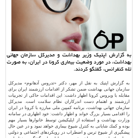
به گزارش اپتیك وزیر بهداشت و مدیركل سازمان جهانی
بهداشت، در مورد وضعیت بیماری كرونا در ایران، به صورت
تله كنفرانس، گفتگو كردند.
به گزارش اپتیك به نقل از مهر، دكتر «تدروس آدهانوم» مدیركل
سازمان
جهانی بهداشت ضمن تشكر از اقدامات ارزشمند ایران برای
مقابله با ویروس كرونا اظهار داشت: این اقدامات حاكی از تجربیات
ارزشمند و اهتمام دست اندركاران نظام
سلامت
است. مدیركل
سازمان جهانی
بهداشت
، برنامه كمپین ملی مبارزه با كرونا در ایران
را اقدامی بسیار بزرگ خواند و اظهار داشت: خود اظهاری در سامانه
وزارت بهداشت
و استفاده از اپلیكیشن توسط خانوارها بسیار مهم
بوده و كمك شایانی به
كنترل
شیوع بیماری خواهد نمود و در عین حال
پیشگیری از شیوع ترس و اضطراب در رویكردهای اجتماعی و دولتی