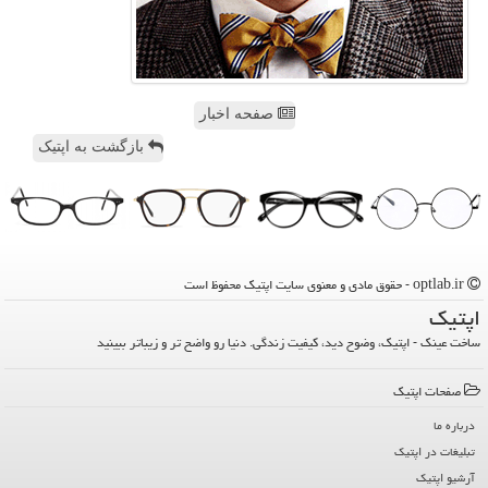
صفحه اخبار
بازگشت به اپتیک
optlab.ir - حقوق مادی و معنوی سایت اپتیك محفوظ است
اپتیك
ساخت عینک - اپتیک، وضوح دید، کیفیت زندگی. دنیا رو واضح تر و زیباتر ببینید
صفحات اپتیك
درباره ما
تبلیغات در اپتیك
آرشیو اپتیك