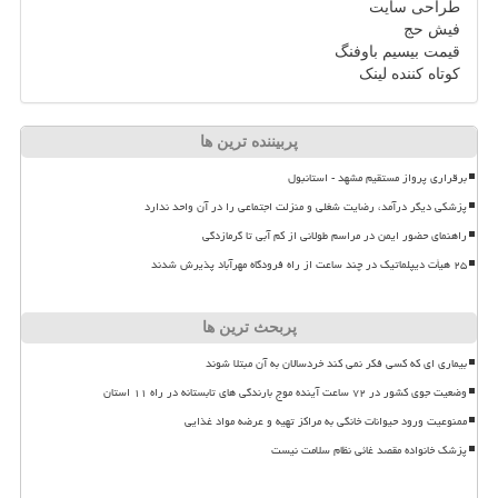
طراحی سایت
فیش حج
قیمت بیسیم باوفنگ
کوتاه کننده لینک
پربیننده ترین ها
برقراری پرواز مستقیم مشهد - استانبول
پزشکی دیگر درآمد، رضایت شغلی و منزلت اجتماعی را در آن واحد ندارد
راهنمای حضور ایمن در مراسم طولانی از کم آبی تا گرمازدگی
۲۵ هیأت دیپلماتیک در چند ساعت از راه فرودگاه مهرآباد پذیرش شدند
پربحث ترین ها
بیماری ای که کسی فکر نمی کند خردسالان به آن مبتلا شوند
وضعیت جوی کشور در ۷۲ ساعت آینده موج بارندگی های تابستانه در راه ۱۱ استان
ممنوعیت ورود حیوانات خانگی به مراکز تهیه و عرضه مواد غذایی
پزشک خانواده مقصد غائی نظام سلامت نیست