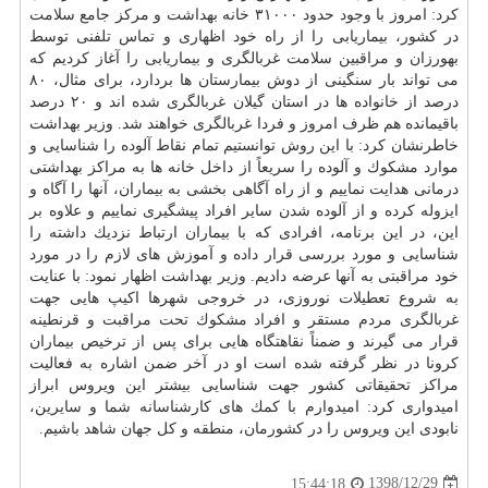
كرد: امروز با وجود حدود ۳۱۰۰۰ خانه بهداشت و مركز جامع سلامت
در كشور، بیماریابی را از راه خود اظهاری و تماس تلفنی توسط
بهورزان و مراقبین سلامت غربالگری و بیماریابی را آغاز كردیم كه
می تواند بار سنگینی از دوش بیمارستان ها بردارد، برای مثال، ۸۰
درصد از خانواده ها در استان گیلان غربالگری شده اند و ۲۰ درصد
باقیمانده هم ظرف امروز و فردا غربالگری خواهند شد. وزیر بهداشت
خاطرنشان كرد: با این روش توانستیم تمام نقاط آلوده را شناسایی و
موارد مشكوك و آلوده را سریعاً از داخل خانه ها به مراكز بهداشتی
درمانی هدایت نماییم و از راه آگاهی بخشی به بیماران، آنها را آگاه و
ایزوله كرده و از آلوده شدن سایر افراد پیشگیری نماییم و علاوه بر
این، در این برنامه، افرادی كه با بیماران ارتباط نزدیك داشته را
شناسایی و مورد بررسی قرار داده و آموزش های لازم را در مورد
خود مراقبتی به آنها عرضه دادیم. وزیر بهداشت اظهار نمود: با عنایت
به شروع تعطیلات نوروزی، در خروجی شهرها اكیپ هایی جهت
غربالگری مردم مستقر و افراد مشكوك تحت مراقبت و قرنطینه
قرار می گیرند و ضمناً نقاهتگاه هایی برای پس از ترخیص بیماران
كرونا در نظر گرفته شده است او در آخر ضمن اشاره به فعالیت
مراكز تحقیقاتی كشور جهت شناسایی بیشتر این ویروس ابراز
امیدواری كرد: امیدوارم با كمك های كارشناسانه شما و سایرین،
نابودی این ویروس را در كشورمان، منطقه و كل جهان شاهد باشیم.
1398/12/29
15:44:18