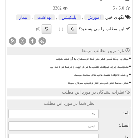
3302
5
/
5.0
تگهای خبر:
آموزش
,
اپلیكیشن
,
بهداشت
,
بیمار
این مطلب را می پسندید؟
(0)
(1)
X
تازه ترین مطالب مرتبط
بیماری ای که کسی فکر نمی کند خردسالان به آن مبتلا شوند
ممنوعیت ورود حیوانات خانگی به مراکز تهیه و عرضه مواد غذایی
پزشک خانواده مقصد غائی نظام سلامت نیست
نقش سابقه خانوادگی در خطر ژنتیکی سرطان سینه
نظرات بینندگان در مورد این مطلب
نظر شما در مورد این مطلب
نام:
ایمیل:
نظر: