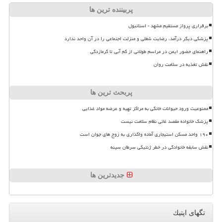
پربیننده ترین ها
برقراری پرواز مستقیم مشهد - استانبول
پزشکی دیگر درآمد، رضایت شغلی و منزلت اجتماعی را در آن واحد ندارد
راهنمای حضور ایمن در مراسم طولانی از کم آبی تا گرمازدگی
نقش تغذیه در سلامت روان
پربحث ترین ها
ممنوعیت ورود حیوانات خانگی به مراکز تهیه و عرضه مواد غذایی
پزشک خانواده مقصد غائی نظام سلامت نیست
۱۹۰ واحد مسکن استیجاری آماده واگذاری به زوج های جوان است
نقش سابقه خانوادگی در خطر ژنتیکی سرطان سینه
جدیدترین ها
تگهای اپتیك