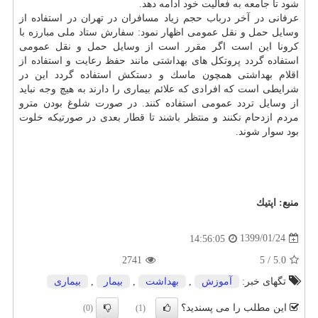
شود تا جامعه به فعالیت خود ادامه دهد.
عرفانی در آخر درباب حجم زیاد مسافران در تهران در استفاده از
وسایل حمل و نقل عمومی اظهار نمود: سفارش ستاد ملی مبارزه با
كرونا این است اگر مقرر است از وسایل حمل و نقل عمومی
استفاده گردد پروتكل های بهداشتی مانند حفظ رعایت و استفاده از
اقلام بهداشتی همچون ماسك و دستكش استفاده گردد این در
شرایطی است كه افرادی كه علائم بیماری را دارند به هیچ وجه نباید
از وسایل تردد عمومی استفاده كنند. در صورت شلوغ بودن مترو
مردم ازدحام نكنند و منتظر باشند تا قطار بعدی در صورتیكه خلوت
بود سوار شوند.
منبع:
اپتیك
1399/01/24
14:56:05
2741
5
/
5.0
تگهای خبر:
آموزش
,
بهداشت
,
بیمار
,
بیماری
این مطلب را می پسندید؟
(0)
(1)