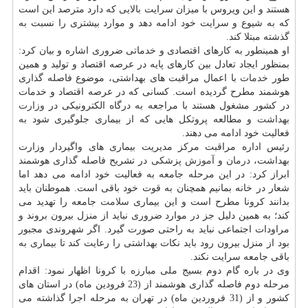
هستند و این ویروس با میزان سرایت بالایی كه دارد مترصد این است
كه به شیوع و سرایت خود ادامه دهد و موارد بیشتری را نسبت به
گذشته مبتلا كند.
او همینطور به كارهای اقتصادی و خدماتی ضروری اشاره و بیان كرد:
بمنظور ایجاد تعادل بین كارهای پایه در عرصه اقتصاد و تولید و همین
طور
خدمات
با اعمال مراقبت های بهداشتی، موضوع فاصله گذاری
هوشمند مطرح گردیده است. كسانی كه در عرصه اقتصاد و خدمات
در كشور مشغول هستند با مراجعه به درگاه الكترونیكی در
وزارت
بهداشت
و مطالعه پروتكل هایی كه از بیماری جلوگیری شود به
فعالیت خود ادامه می دهند.
رئیس اداره مراقبت مركز مدیریت بیماری های واگیردار وزارت
بهداشت
،
درمان
و
آموزش
پزشكی در تشریح فاصله گذاری هوشمند
ابراز كرد: در این مرحله جامعه به فعالیت خود ادامه می دهد اما
شعار در خانه بمانیم همچنان به قوت خود باقی است. هموطنان باید
بدانند كرونا مطرح است و این بیماری
سلامت
جامعه را تهدید می
كند؛ به همین دلیل جز در موارد ضروری نباید از منزل بیرون بروند و
مراودات اجتماعی نباید به راحتی صورت گیرد. اگر شهروندی مجبور
بود از منزل بیرون رود باید نكات بهداشتی را رعایت كند تا بیماری به
باقی جامعه سرایت نكند.
وی در باره گام دوم بسیج ملی مبارزه با كرونا اظهار نمود: اقدام
مرحله دوم فاصله گذاری هوشمند از (23 فرودین ماه) در استان های
كشور و از (31 فروردین ماه) در تهران به مرحله اجرا گذاشته می