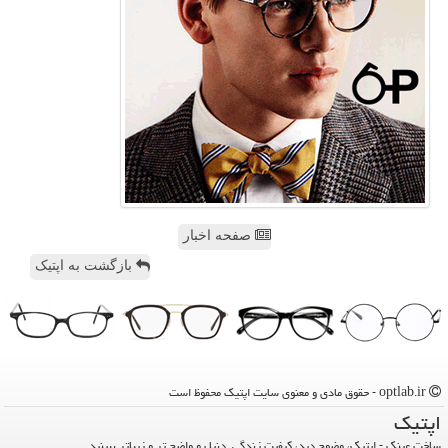
صفحه اخبار
بازگشت به اپتیک
optlab.ir - حقوق مادی و معنوی سایت اپتیك محفوظ است
اپتیك
ساخت عینک - اپتیک، وضوح دید، کیفیت زندگی. دنیا رو واضح تر و زیباتر ببینید