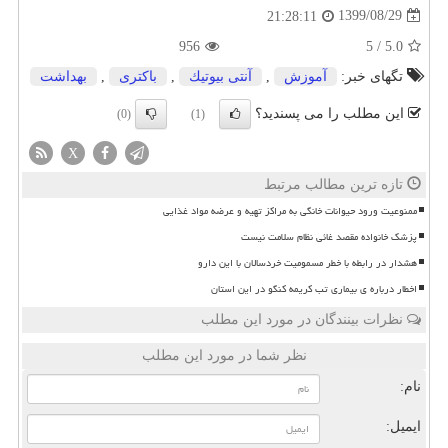
1399/08/29
21:28:11
956
5
/
5.0
تگهای خبر:
آموزش
,
آنتی بیوتیك
,
باكتری
,
بهداشت
این مطلب را می پسندید؟
(0)
(1)
X
تازه ترین مطالب مرتبط
ممنوعیت ورود حیوانات خانگی به مراکز تهیه و عرضه مواد غذایی
پزشک خانواده مقصد غائی نظام سلامت نیست
هشدار در رابطه با خطر مسمومیت خردسالان با این دارو
اخطار درباره ی بیماری تب کریمه کنگو در این استان
نظرات بینندگان در مورد این مطلب
نظر شما در مورد این مطلب
نام:
ایمیل: