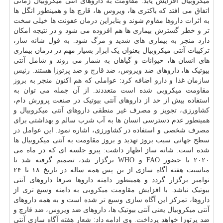
میکروبیال افزایش یابد. مقاومت به داروهای آنتی میکروبیال زمانی
اتفاق می افتد که باکتری ها، ویروس ها، قارچ ها و همینطور انگل ها
به اثرات داروها مقاوم شوند و بنابراین
درمان
عفونت ها خیلی سخت
تر و خطر گسترش بیماری ها هم افزوده می شود و در نتیجه امکان
دارد منجر به بیماری های شدید و مرگ شود. به قول شانه ساز،
ترکیبات آنتی میکروبیال بعنوان یک ابزار بسیار مهم در درمان بیماری
های انسان ها، حیوانات و گیاهان به شمار می روند و شامل آنتی
بیوتیک ها، داروهای ضد ویروس، ضد قارچ و ضد پرتوزا هستند. رئیس
سازمان غذا و
دارو
اضافه کرد: عواملی که هم اکنون منجر به بروز
مقاومت میکروبی شده است متعددند. از آن جمله می توان به
استفاده بیش از حد از داروهای آنتی بیوتیک در صنعت پرورش دام،
کشاورزی، تجویز و مصرف غیر منطقی داروهای آنتی میکروبیال و
همینطور عدم دسترسی انسان ها به آب شرب سالم و بهداشتی برای
مصرف شخصی و استفاده در کشاورزی، اشاره نمود. این عوامل در
سطح جهانی سبب بروز تهدید و بروز مقاومت به آنتی میکروبیال ها
شده است. شانه ساز اظهار داشت: پیرو جلسه ای که در ماه می
۲۰۲۰ با حضور FAO و WHO برگزار شد، تصمیم گرفته شد تا
مناسبت هفته آگاه سازی از ین پس همه ساله در تاریخ ۱۸ تا ۲۴
نوامبر برگزار گردد و همینطور دامنه داروها صرفا داروهای آنتی
بیوتیک نباشد. با افزایش مقاومت میکروبی به دامنه وسیع تری از
داروها، تمرکز این آگاه سازی وسیع تر شده است و به همه داروهای
آنتی میکروبیال یعنی آنتی بیوتیک ها، داروهای ضد ویروس، ضد قارچ و
ضد پرتوزا خواهد پرداخت. وی ادامه داد: شعار هفته آگاه سازی آنتی