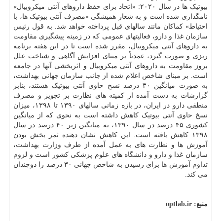
بیوتیک ها در سال ۲۰۲۰: «اتحاد برای حفظ داروهای آنتی میکروبیال»
نامگذاری شده است و به شعار همیشگی «مصرف آنتی بیوتیک ها، با
احتیاط» کماکان مانند سالهای قبل پرداخته خواهد شد. به قول رئیس
سازمان غذا و دارو، فعالیتهای عمومی که در زمینه پیشگیری مقاومت
به داروهای آنتی میکروبیال، مقرر شده است تا در این هفته برنامه
ریزی و صورت گیرد، عمدتاً بر مبنای افزایش آگاهی و شناخت علل
بروز مقاومت به داروهای آنتی میکروبیال و اثربخشی آنها در جامعه
است. بر مبنای شاخص اعلام شده از جانب سازمان جهانی بهداشت،
به صورت میانگین ۳۰ درصد نسخ حاوی آنتی بیوتیک هستند، بنابر
گزارشات به دست آمده از کمیته های نظارت بر تجویز و مصرف
منطقی دارو در ایران، در بازه زمانی سالهای ۱۳۹۰ تا ۱۳۹۸، میزان
نسخ حاوی آنتی بیوتیک کاهش داشته است به نحوی که از میانگین
کشوری ۴۵ درصد در سال ۱۳۹۰، به میانگین زیر ۴۰ درصد در سال
۱۳۹۸ کاهش یافته است. این کاهش نشان دهنده ثمر بخش بودن
آموزش
ها و نظارت های به عمل آمده از طرف وزارت
بهداشت
،
سازمان غذا و دارو و
دانشگاه
های علوم پزشکی کشور است و لزوم
تداوم آموزش ها برای رسیدن به شاخص جهانی ۳۰ درصد را دوچندان
می کند.
منبع:
optlab.ir