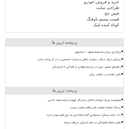
خرید و فروش خودرو
طراحی سایت
فیش حج
قیمت بیسیم باوفنگ
کوتاه کننده لینک
پربیننده ترین ها
برقراری پرواز مستقیم مشهد - استانبول
پزشکی دیگر درآمد، رضایت شغلی و منزلت اجتماعی را در آن واحد ندارد
راهنمای حضور ایمن در مراسم طولانی از کم آبی تا گرمازدگی
نقش تغذیه در سلامت روان
پربحث ترین ها
ممنوعیت ورود حیوانات خانگی به مراکز تهیه و عرضه مواد غذایی
پزشک خانواده مقصد غائی نظام سلامت نیست
۱۹۰ واحد مسکن استیجاری آماده واگذاری به زوج های جوان است
نقش سابقه خانوادگی در خطر ژنتیکی سرطان سینه