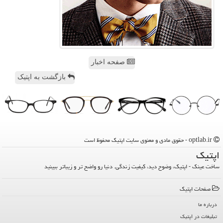
صفحه اخبار
بازگشت به اپتیک
optlab.ir - حقوق مادی و معنوی سایت اپتیك محفوظ است
اپتیك
ساخت عینک - اپتیک، وضوح دید، کیفیت زندگی. دنیا رو واضح تر و زیباتر ببینید
صفحات اپتیك
درباره ما
تبلیغات در اپتیك