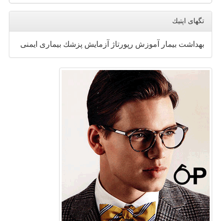
تگهای اپتیك
بهداشت
بیمار
آموزش
رپورتاژ
آزمایش
پزشك
بیماری
ایمنی