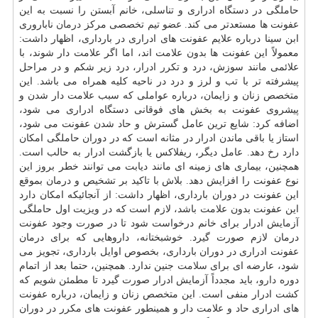
حاملگی در دستگاه ادراری و تناسلی، خانم آبستن را نسبت به این
عفونت ها مستعدتر می کند. عضو تیم تخصصی مرکز
درمان
ناباروری
ابن سینا درباره علایم عفونت های ادراری در بارداری، اظهار داشت:
معمولاً این عفونت ها بدون علامت اند، اما اگر علامت دار شوند، با
علائمی مانند سوزش، درد و تکرر ادرار، درد زیر شکم و در مراحل
پیشرفته تر با تب و لرز و درد در ناحیه کلیه همراه می باشد. این
متخصص زنان و زایمان، درباره عواملی که سبب علامت دار شدن و
پیشروی عفونت به بخش های فوقانی دستگاه ادراری می شود،
اضافه کرد: شایع ترین عامل گسترش و حاد شدن عفونت می شود،
استاز یا باقی ماندن ادرار در مثانه است که در دوران حاملگی امکان
دارد رخ دهد. عامل دیگر، ریفلاکس یا بازگشت ادرار به حالب است.
همچنین، بیماری های زمینه ای مانند دیابت می توانند خطر بروز این
نوع عفونت را افزایش دهد. بلاش با تاکید بر تشخیص و درمان بموقع
این عفونت در دوران بارداری، اظهار داشت: از آنجائیکه امکان دارد
این عفونت بدون علامت باشد، لازم است که در ویزیت اول حاملگی
آزمایش ادرار برای خانم درخواست شود تا در صورت وجود عفونت
درمان لازم صورت گیرد. خوشبختانه، داروهایی که برای درمان
عفونت ادراری در دوران بارداری، بخصوص اوایل بارداری، تجویز می
شود، عارضه ای برای
سلامت
جنین ندارد. همچنین، حتما بعد از اتمام
دوره
دارو
، باید مجدداً آزمایش ادرار صورت گیرد تا مطمئن شویم که
کشت ادرار منفی است. این متخصص زنان و زایمان، درباره عفونت
های ادراری حاد و علامت دار و همینطور عفونت های مکرر در دوران