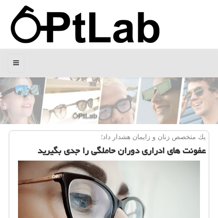
منو
یك متخصص زنان و زایمان هشدار داد؛
عفونت های ادراری دوران حاملگی را جدی بگیرید