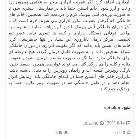
بارداری، اضافه کرد: اگر عفونت ادراری منجر به علائمی همچون درد
و تب و لرز شود، خانم آبستن حتما باید در بیمارستان بستری شود تا
به صورت وریدی آنتی بیوتیک لازم را دریافت کند. همچنین، خانم های
حاملگی که گرفتار عفونت مکرر ادراری می شوند، لازم است که تا
آخر دوران حاملگی آنتی بیوتیک با دوز کم دریافت نمایند تا عفونت به
نواحی فوقانی دستگاه ادراری و کلیه ها تسری نیابد. عضو تیم
تخصصی مرکز درمان ناباروری ابن سینا، در انتها خاطرنشان کرد:
خانم های آبستن باید بدانند که اگر عفونت ادراری در دوران حاملگی
بموقع تشخیص داده و به صورت کامل درمان گردد، هیچ عارضه ای
برای حاملگی ندارد. اما اگر به صورت مناسب درمان نشود و عفونت
مثانه و کلیه را هم درگیر کند، می تواند عوارضی همچون سقط جنین،
پارگی زودرس کیسه آب و زایمان زودرس را به دنبال داشته باشد.
بنابراین، خانم های آبستن حتما در ابتدای حاملگی باید آزمایش ادرار
انجام دهند و در طول حاملگی هم در صورت بروز علایم، حتما به
پزشک رجوع کنند.
منبع:
optlab.ir
1399/10/14
19:27:40
606
5
/
0.0