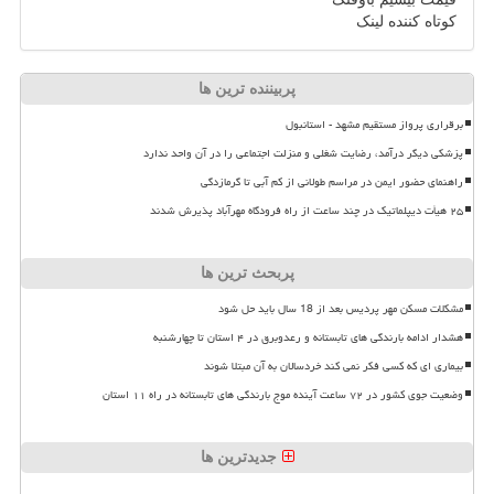
کوتاه کننده لینک
پربیننده ترین ها
برقراری پرواز مستقیم مشهد - استانبول
پزشکی دیگر درآمد، رضایت شغلی و منزلت اجتماعی را در آن واحد ندارد
راهنمای حضور ایمن در مراسم طولانی از کم آبی تا گرمازدگی
۲۵ هیأت دیپلماتیک در چند ساعت از راه فرودگاه مهرآباد پذیرش شدند
پربحث ترین ها
مشکلات مسکن مهر پردیس بعد از 18 سال باید حل شود
هشدار ادامه بارندگی های تابستانه و رعدوبرق در ۴ استان تا چهارشنبه
بیماری ای که کسی فکر نمی کند خردسالان به آن مبتلا شوند
وضعیت جوی کشور در ۷۲ ساعت آینده موج بارندگی های تابستانه در راه ۱۱ استان
جدیدترین ها