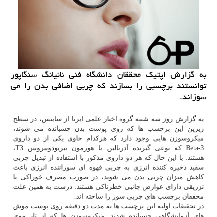
به گزارش اپتیك محققان دانشگاه فنی نانیانگ سنگاپور
توانستند برچسبی را بسازند كه چربی اضافی بدن را می
سوزاند.
به گزارش روز سه شنبه گروه اخبار علمی ایرنا از ساینس، در سطح
زیرین این برچسب ها كه روی پوست بدن چسبانده می شوند،
میكروسوزن هایی وجود دارد كه هركدام حاوی یكی از دو داروی
Beta-3 كه نوعی گیرنده آدرنالین یا هورمون تیریودوتیرونین T3،
هستند. با این حال كه هر دو داروی مذكور با استفاده از تبدیل چربی
سفید ذخیره كننده انرژی به چربی قهوه ای سوزاننده انرژی باعث
كاهش میزان چربی بدن می شوند، در صورت مصرف خوراكی یا
تزریقی دارای عوارض جانبی خطرناكی هستند. درست به همین علت
محققان برچسب های چربی سوز را ساخته اند.
در تحقیقات اولیه این پرچسب ها به مدت دو دقیقه روی پوست موش
های آزمایشگاهی چسبانده شدند. میكروسوزن ها كه از تار موی