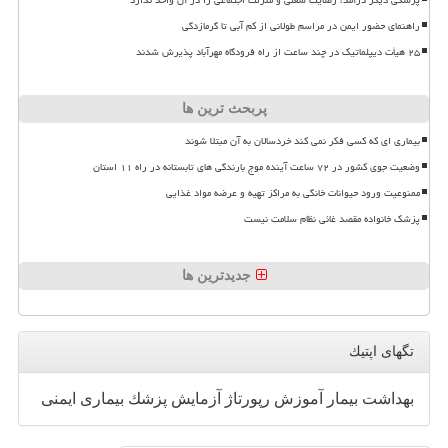
راهنمای حضور ایمن در مراسم طولانی از کم آبی تا گرمازدگی
۲۵ هیأت دیپلماتیک در چند ساعت از راه فرودگاه مهرآباد پذیرش شدند
پربحث ترین ها
بیماری ای که کسی فکر نمی کند خردسالان به آن مبتلا شوند
وضعیت جوی کشور در ۷۲ ساعت آینده موج بارندگی های تابستانه در راه ۱۱ استان
ممنوعیت ورود حیوانات خانگی به مراکز تهیه و عرضه مواد غذایی
پزشک خانواده مقصد غائی نظام سلامت نیست
جدیدترین ها
تگهای اپتیك
بهداشت
بیمار
آموزش
رپورتاژ
آزمایش
پزشك
بیماری
ایمنی