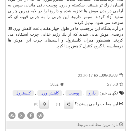
انسان نازك تر هستند، شكسته و درون پوست باقی ماندند، سپس به
آرامی در بدن موش ها تجزیه شده و داروها را در لایه زیرین چربی
سفید آزاد كردند. سپس داروها این چربی را به چربی قهوه ای كه
سوخته می شود، تبدیل كردند.
در آزمایشگاه این برچسب ها در طول چهار هفته باعث كاهش وزن 30
درصدی موش هایی شدند كه از یك رژیم غذایی چرب استفاده می
كردند. همینطور میزان كلسترول و اسیدهای چرب این موش ها
درمقایسه با گروه كنترل كاهش پیدا كرد.
1396/10/09
23:30:17
5052
5
/
5.0
تگهای خبر:
دارو
,
پوست
,
كاهش وزن
,
كلسترول
این مطلب را می پسندید؟
(0)
(1)
X
تازه ترین مطالب مرتبط