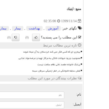
منبع:
اپتیك
1399/11/14
02:35:00
تگهای خبر:
آموزش
,
بهداشت
,
بیمار
,
بیمار
این مطلب را می پسندید؟
(0)
(0)
تازه ترین مطالب مرتبط
بیماری ای که کسی فکر نمی کند خردسالان به آن مبتلا شوند
ممنوعیت ورود حیوانات خانگی به مراکز تهیه و عرضه مواد غذایی
پزشک خانواده مقصد غائی نظام سلامت نیست
نقش سابقه خانوادگی در خطر ژنتیکی سرطان سینه
نظرات بینندگان در مورد این مطلب
ن
نام:
ایمیل: