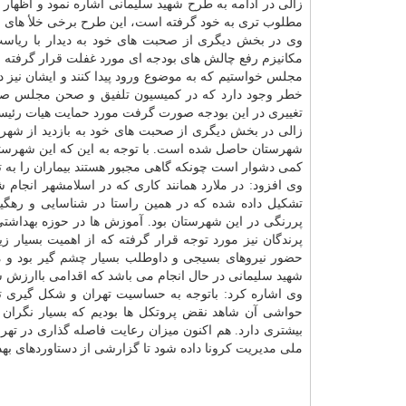
زالی در ادامه به طرح شهید سلیمانی اشاره نمود و اظهار
مطلوب تری به خود گرفته است، این طرح برخی خلأ های به
وی در بخش دیگری از صحبت های خود به دیدار با ریاست
مکانیزم رفع چالش های بودجه ای مورد غفلت قرار گرفته ب
مجلس خواستیم که به موضوع ورود پیدا کنند و ایشان نیز 
خطر وجود دارد که در کمیسیون تلفیق و صحن مجلس صد
تغییری در این بودجه صورت گرفت مورد حمایت هیات رئیس
زالی در بخش دیگری از صحبت های خود به بازدید از شهرست
شهرستان حاصل شده است. با توجه به این که این شهرستا
کمی دشوار است چونکه گاهی مجبور هستند بیماران را به ته
وی افزود: در ملارد همانند کاری که در اسلامشهر انجا
تشکیل داده شده که در همین راستا در شناسایی و رهگی
پررنگی در این شهرستان بود. آموزش ها در حوزه بهداشتی 
پرندگان نیز مورد توجه قرار گرفته که از اهمیت بسیار
حضور نیروهای بسیجی و داوطلب بسیار
چشم
گیر بود و 
شهید سلیمانی در حال انجام می باشد که اقدامی باارزش
وی اشاره کرد: باتوجه به حساسیت تهران و شکل گیری تجم
حواشی آن شاهد نقض پروتکل ها بودیم که بسیار نگران ک
ملی مدیریت کرونا داده شود تا گزارشی از دستاوردهای بهدا