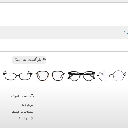
بازگشت به اپتیک
صفحات اپتیك
درباره ما
تبلیغات در اپتیك
آرشیو اپتیك