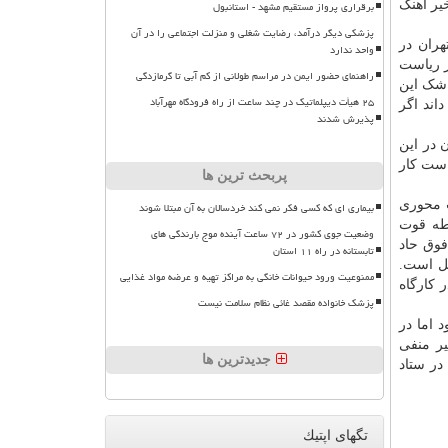
یر آهنگ
برقراری پرواز مستقیم مشهد - استانبول
پزشکی دیگر درآمد، رضایت شغلی و منزلت اجتماعی را در آن
هران در
واحد ندارد
ز ریاست
راهنمای حضور ایمن در مراسم طولانی از کم آبی تا گرمازدگی
 شک این
۲۵ هیأت دیپلماتیک در چند ساعت از راه فرودگاه مهرآباد
ند اگر
پذیرش شدند
 در این
است کار
پربحث ترین ها
ت محوری
بیماری ای که کسی فکر نمی کند خردسالان به آن مبتلا شوند
طه قوت
وضعیت جوی کشور در ۷۲ ساعت آینده موج بارندگی های
فوق حاد
تابستانه در راه ۱۱ استان
ل است.
ممنوعیت ورود حیوانات خانگی به مراکز تهیه و عرضه مواد غذایی
 کارگاه
پزشک خانواده مقصد غائی نظام سلامت نیست
 اما در
یر منفی
جدیدترین ها
تهران در ستاد
تگهای اپتیك