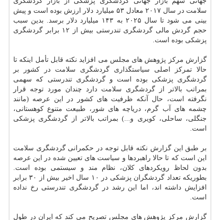
جهانی سهم بازار جهانی گردشگری پزشکی از بازار گردشگری
سلامت در سال ۲۰۱۷ معادل ۵۳ میلیارد دلار ارزش بوده است و پیش
بینی می شود تا سال ۲۰۲۵ به ۱۴۳ میلیارد دلار برسد. بدین سبب
حجم گردش مالی گردشگری تندرستی بیش از ۱۲ برابر گردشگری
پزشکی بوده است.
گزارش مرکز پژوهش های مجلس می افزاید نکته قابل تأمل اینکه تا
حالا تمرکز اصلی سیاستگذاری گردشگری سلامت در کشور بر
گردشگری پزشکی بوده است و گردشگری تندرستی که سهمی
بمراتب بالاتر از گردشگری سلامت دارد چندان مورد توجه قرار
نگرفته است، حال آنکه ظرفیت های کشور در این عرصه (مانند
چشمه های آب گرم، دریاچه های شور، طبیعت متنوع کوهستانی،
جنگلی، ساحلی، کویری و...) بمراتب بالاتر از گردشگری پزشکی
است.
بر طبق این گزارش نکته قابل توجه در حکمرانی گردشگری سلامت
این است که تا حالا راهبردها و سیاست های تعیین شده در این عرصه
بدون لحاظ رویکردهای کلان، نظام مند و سیستمی بوده است.
بطوریکه تعداد گردشگران پزشکی در ۱۰ سال اخیر بیش از ۳۰ برابر
افزایش داشته اند، اما این رشد در گردشگری تندرستی رخ نداده
است.
گزارش مرکز پژوهش های مجلس تصریح می کند که ایران در طول