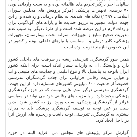
سالهای اخیر درگیر تحریم های ظالمانه بوده و به سبب وارداتی بودن
۷۰ درصدی تجهیزات پزشکی (مرکز پژوهش های مجلس شورای
اسلامی، ۱۳۹۷) تکانه های شدیدی به نظام درمانی وارد شده و از این
جهت، دولت مجبور به تزریق حمایت ها و یارانه های گوناگونی برای
واردات لازم در این عرصه شده است و از طرف دیگر، به سبب عدم
مدیریت صحیح منابع و تجهیزات، سرانه تخت، بیمارستان، تجهیزات
پزشکی، کادر
درمان
و... متناسب با نیازهای داخلی نبوده و کشور در
این خصوص نیازمند تقویت بوده است.
همین طور گردشگری تندرستی ریشه در ظرفیت های داخلی کشور
دارد و وابستگی آن به واردات بسیار اندک است، برای اینکه کشور
ایران باتوجه به پتانسیل بالا و تنوع اقلیمی و جذابیت های طبیعی و آب
و هوایی مزیت رقابتی فراوانی برای جذب گردشگران تندرستی
خصوصاً از جمعیت ۶۰۰ میلیونیِ کشورهای همسایه دارد. از این جهت،
گردشگری تندرستی درگیر تنش هایی نیست که در حوزه گردشگری
پزشکی وجود دارد، و با مزیت های رقابتی خود می تواند در مقیاسی
فراتر از گردشگری پزشکی، سبب ورود ارز به کشور شود. بدین
سبب در عین توجه به توسعه گردشگری پزشکی باید به میزان
بیشتری به گردشگری تندرستی توجه داشت و زنجیره های ارزش آنرا
در داخل ایجاد کرد.
گزارش مرکز پژوهش های مجلس می افزاید البته در حوزه