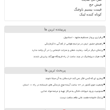
فیش حج
قیمت بیسیم باوفنگ
کوتاه کننده لینک
پربیننده ترین ها
برقراری پرواز مستقیم مشهد - استانبول
راهنمای حضور ایمن در مراسم طولانی از کم آبی تا گرمازدگی
پزشکی دیگر درآمد، رضایت شغلی و منزلت اجتماعی را در آن واحد ندارد
۲۵ هیأت دیپلماتیک در چند ساعت از راه فرودگاه مهرآباد پذیرش شدند
پربحث ترین ها
بیماری ای که کسی فکر نمی کند خردسالان به آن مبتلا شوند
وضعیت جوی کشور در ۷۲ ساعت آینده موج بارندگی های تابستانه در راه ۱۱ استان
ممنوعیت ورود حیوانات خانگی به مراکز تهیه و عرضه مواد غذایی
پزشک خانواده مقصد غائی نظام سلامت نیست