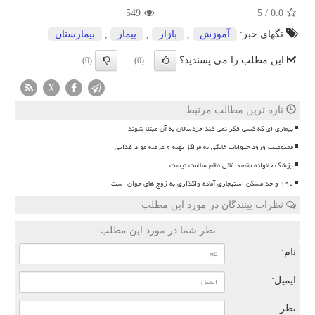
549
5
/
0.0
تگهای خبر:
آموزش
,
بازار
,
بیمار
,
بیمارستان
این مطلب را می پسندید؟
(0)
(0)
X
تازه ترین مطالب مرتبط
بیماری ای که کسی فکر نمی کند خردسالان به آن مبتلا شوند
ممنوعیت ورود حیوانات خانگی به مراکز تهیه و عرضه مواد غذایی
پزشک خانواده مقصد غائی نظام سلامت نیست
۱۹۰ واحد مسکن استیجاری آماده واگذاری به زوج های جوان است
نظرات بینندگان در مورد این مطلب
نظر شما در مورد این مطلب
نام:
ایمیل:
نظر: