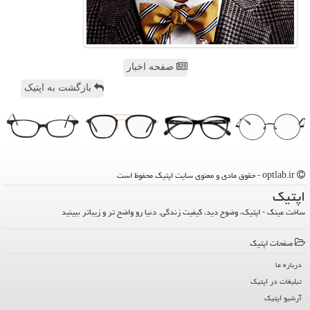
صفحه اخبار
بازگشت به اپتیک
optlab.ir - حقوق مادی و معنوی سایت اپتیك محفوظ است
اپتیك
ساخت عینک - اپتیک، وضوح دید، کیفیت زندگی. دنیا رو واضح تر و زیباتر ببینید
صفحات اپتیك
درباره ما
تبلیغات در اپتیك
آرشیو اپتیك