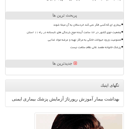
پربحث ترین ها
بیماری ای که کسی فکر نمی کند خردسالان به آن مبتلا شوند
وضعیت جوی کشور در ۷۲ ساعت آینده موج بارندگی های تابستانه در راه ۱۱ استان
ممنوعیت ورود حیوانات خانگی به مراکز تهیه و عرضه مواد غذایی
پزشک خانواده مقصد غائی نظام سلامت نیست
جدیدترین ها
تگهای اپتیك
بهداشت
بیمار
آموزش
رپورتاژ
آزمایش
پزشك
بیماری
ایمنی