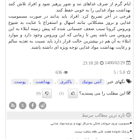
ایام گرم از صرف غذاهای تند و شور پرهیز شود و افراد تلاش کنند
بهداشت مواد غذایی را به خوبی حفظ کنند.
فرجی در آخر تصریح کرد: افراد باید بدانند در صورت مسمومیت
غذایی و بروز مشکلاتی مانند اسهال و استفراغ با عنایت به شیوع
ویروس کرونا سبب ضعف جسمانی شده که پیش زمینه ابتلاء به این
ویروس می باشد پس تا زمانی که این ویروس وجود دارد و موارد
ابتلاء به آن هم در بیشترین حالت قرار دارد باید نسبت به تغذیه سالم
و رعایت بهداشت مواد غذایی توجه ویژه ای داشته باشند.
1400/02/29
23:18:28
636
5
/
5.0
تگهای خبر:
آنتی بیوتیك
,
باكتری
,
بهداشت
,
پوست
این مطلب را می پسندید؟
(0)
(1)
X
تازه ترین مطالب مرتبط
ممنوعیت ورود حیوانات خانگی به مراکز تهیه و عرضه مواد غذایی
پزشک خانواده مقصد غائی نظام سلامت نیست