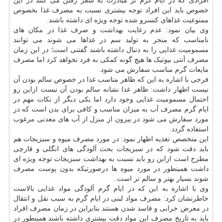
افرادی که در ایام گرم تر مبادرت به
سفر
رفتن می کنند در این
خصوص باید این افراد توجه بیشتری نسبت به مصرف غذا بخصوص
ممنوعیت غذاهای کنسرو شده توجه ویژه ای داشته باشند.
وی بیان نمود: عدم رعایت
بهداشت
و صرف غذا در مکان های
نامناسب که منجر به تولید سم در غذاها می شوند می توانند
مسمومیت غذایی را به دنبال داشته باشند گفتنی است؛ در این زمان
مصرف آنتی بیوتیک ها هیچ گونه کمکی به فرد نخواهد کرد اما مصرف
مایعات گرم مناسب سفارش می شود.
فرجی با اشاره به این که ظاهر مناسب غذا در خصوص سالم بودن آن
نیست اظهار داشت: ظاهر غذا نشانه سالم بودن آن نیست ازاین رو
احتمال مسمومیت غذایی وجود دارد اما یکی دیگر از نکات مهم در
ایام گرم مصرف آب به میزان مناسب و کافی برای بدن است که در
مورد سفارش می شود در بیرون از منزل از آب های معدنی مرغوب
استفاده گردد.
این متخصص تغذیه اظهار نمود: در مورد مصرف میوه و سبزیجات هم
باید دقت شود که در سبزیجات بحث آلودگی های انگلی و قارچی
مطرح است ازاین رو باید نسبت به بهداشت سبزیجات توجه ویژه ای
داشت همینطور در مورد میوه ها درصورتیکه بدون
پوست
مصرف
شوند بسیار بهتر و سالم تر است.
وی با اشاره به این که در ایام گرم آلودگی مواد غذایی بالاست
خاطرنشان کرد: مصرف مواد لبنی در ایام گرم به سبب نقل و انتقال
در معرض خرابی و فاسد شدن هستند بنابراین در زمان مصرف افراد
باید به تاریخ مصرف این مواد دقت بیشتری داشته باشند همینطور در