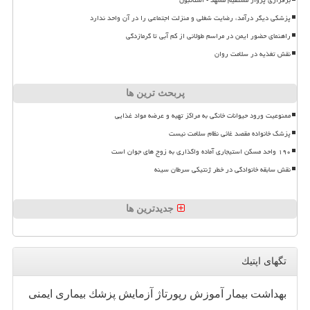
پزشکی دیگر درآمد، رضایت شغلی و منزلت اجتماعی را در آن واحد ندارد
راهنمای حضور ایمن در مراسم طولانی از کم آبی تا گرمازدگی
نقش تغذیه در سلامت روان
پربحث ترین ها
ممنوعیت ورود حیوانات خانگی به مراکز تهیه و عرضه مواد غذایی
پزشک خانواده مقصد غائی نظام سلامت نیست
۱۹۰ واحد مسکن استیجاری آماده واگذاری به زوج های جوان است
نقش سابقه خانوادگی در خطر ژنتیکی سرطان سینه
جدیدترین ها
تگهای اپتیك
بهداشت
بیمار
آموزش
رپورتاژ
آزمایش
پزشك
بیماری
ایمنی