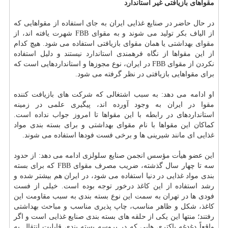
مقواهای بازیافتی غیر استاندارد
در حال حاضر در صنایع غذایی ایران به جای استفاده از مقواهایی كه
از الیاف بكر تولید می شوند و به مقوای FBB شهرت یافته اند، از
مقوای بهداشتی یا همان مقوای بازیافتی استفاده می شود. هیچ كدام
از این مقواها از نگاه فرهمندی
استاندارد
نیستند و دلیل استفاده
نكردن از مقوای FBB در ایران، نوع مجوزها و استانداردهایی است كه
برای مقواهایی بازیافتی در نظر گرفته می شود.
او ادامه می دهد: به سبب اشتغالی كه شركت های بازیافت كننده
مقوا در ایران به وجود آورده اند، پیگیری علمی در زمینه
استانداردهای در رابطه با این مقواها تا امروز جواب نداده است.
كماكان این مقواها با نام مقوای بهداشتی و برای بسته بندی مواد
غذایی ای مانند شیرینی ها و برخی فست فودها استفاده می شوند.
این عضو هیأت مؤسس انجمن صنایع سلولزی ادامه می دهد: از حدود
سه تا چهار سال گذشته، ضریب مصرف مقوای FBB كه برای بسته
بندی مواد غذایی در دنیا استفاده می شود، در ایران هم بیشتر شده و
رشد استفاده از این كاغذ درخور توجه بوده است. خیلی از فست
فودی ها در تهران به سمت این نوع بسته بندی به سبب مقاومت این
كاغذ، شكل و ظاهر مناسب، چاپ پذیری مناسب و مباحث بهداشتی
رفتند؛ منتها این یكی از حلقه های بسته بندی صنایع غذایی است و اگر
واقعاً دغدغه باكتری هایی كه در پروسه بسته بندی قابلیت انتقال به