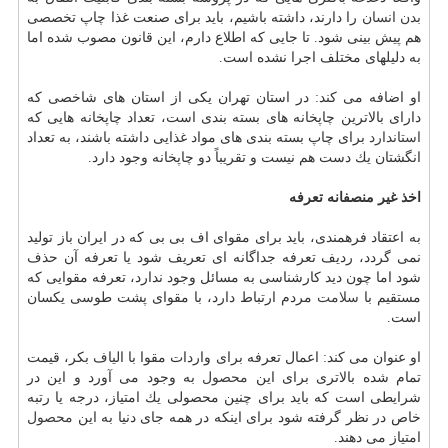
بدن انسان
را دارند، داشته باشیم، باید برای صنعت غذا چاپ تخصصی
هم پیش بینی شود. تا جایی كه اطلاع دارم، این قانون مصوب شده اما
به دلیلهای مختلف اجرا نشده است.
او اضافه می كند: در استان تهران یكی از استان های شاخصی كه
دارای بالاترین چاپخانه های بسته بندی است، تعداد چاپخانه هایی كه
استاندارد
برای چاپ بسته بندی های مواد غذایی داشته باشند، به تعداد
انگشتان یك دست هم نیست و تقریباً دو چاپخانه وجود دارد.
اخذ غیر منصفانه تعرفه
به اعتقاد فرهمندی، باید برای مقوای اف بی بی كه در ایران باز تولید
نمی گردد، ردیف تعرفه جداگانه ای تعریف شود یا تعرفه آن حذف
شود اما چون دید كارشناسی به مسائل وجود ندارد، تعرفه مقوایی كه
مستقیم با
سلامت
مردم ارتباط دارد، با مقوای پشت طوسی یكسان
است.
او عنوان می كند: اعمال تعرفه برای واردات مقوا با الیاف بكر، قیمت
تمام شده بالاتری برای این
محصول
به وجود می آورد و این در
شرایطی است كه باید برای چنین محصولی یك امتیاز، درجه یا رتبه
خاص در نظر گرفته شود برای اینكه در همه جای دنیا به این
محصول
امتیاز می دهند.