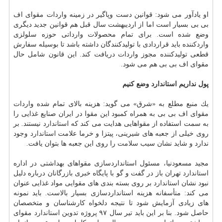
او یادآور می شود: قوانین دست وپاگیر در زمینه واردات مقوای اف
بی بی بسیار است اما از اردیبهشت سال قبل هم قوانین جدید دیگری
وضع شده است. برای تمام محصولات وارداتی حوزه سلولزی
واردكننده باید قراردادی با تولیدكنندگان داشته باشد تا بوسیله سفارش
قطعی تولیدكننده مجوز واردات دریافت كند. این قانون شامل حال
مقوای اف بی بی هم می شود.
پول نداریم
استاندارد
وضع كنیم
یك منبع مطلع به «شرق» می گوید: هزینه بالای تمام شده واردات
مقوای اف بی بی به همراه كمبود این مقوا در ایران صنایع غذایی را
به سمت استفاده از مقواهایی هدایت می كند كه
استاندارد
نیستند. بر
روی خیلی از جعبه های شیرینی، پیتزا و خرما علامت
استاندارد
وجود
ندارد و شاید نشان سیب
سلامت
را روی این جعبه ها بتوان یافت.
مجید مسعودنیا، مسئول استانداردسازی مقواهای بهداشتی در اداره
استاندارد
تهران باز در گفت و گو با پایگاه خبری بازرگانان درباره دلیل
نبود نشان
استاندارد
بر روی بسته بندی های مقوایی مواد غذایی عنوان
می كند: متأسفانه هزینه استانداردسازی بسیار بالاست. باید نمونه
های زیادی آزمایش شود تا نتیجه دلخواه كارشناسان و متخصصان
حاصل شود. بنا بر این باید تیر سال ۹۷ پروژه تدوین
استاندارد
مقوای