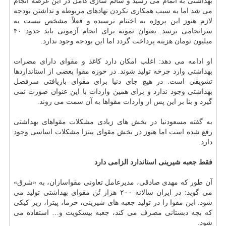
بهداشتی به اتمام می رسید و سالم سازی كامل در این عرصه انجام
می شد اما به سبب همكاری نكردن نهادهای مربوطه و نداشتن بودجه
لازم هنوز این پروژه به اختتام نرسیده و فعلاً مشخص نیست به
سرانجامی برسد. بعنوان نمونه برای انجام آزمونی باید حدود ۴۰
میلیون تومان هزینه پرداخت گردد اما این بودجه وجود ندارد.
او ادامه می دهد: اغلب امكان دارد كاغذ و مقوای دارای مضرات
بهداشتی وارد چرخه تولید شوند. در حوزه مقوا بعضی از استانداردها
تشویقی است. در هیچ جای دنیا برای مقوای بازیافتی سرفصل
بهداشتی وجود ندارد و برای همین واردات با این عنوان صورت نمی
گیرد و بنا بر این پس از واردات مقواها به آن سمت می روند.
به گفته مسعودنیا در بخش های زیادی مشكلات مقواهای بهداشتی
رفع شده است اما هنوز در بخش مقوای پیتزا مشكلات اساسی وجود
دارد.
فقط جعبه شیرینی
استاندارد
الزامی دارد
آن طور كه مهدی صادقی، مدیرعامل تعاونی مقواسازان، به «شرق»
می گوید: در ایران سالانه ۲۰۰ هزار تُن مقوای بهداشتی تولید می
شود. این مقوا را در تولید جعبه های شیرینی، خرما، پیتزا، زیر كیكی
كه بچه دبستانی مصرف می كند، جعبه بیسكویت و… استفاده می
شود.