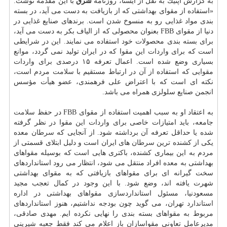
به گزارش اپتیك به نقل از ایسنا، روزنامه
شرق
با این مقدمه نوشت:
«استفاده از مقوای بهداشتی كه از بازیافت به دست می آید، در بسته
بندی مواد غذایی رو به منسوخ شدن است. برندهای صنایع غذایی در
دنیا از مقوای FBB بعنوان محصولی كه از الیاف بكر به دست می آید،
برای بسته بندی محصولات خود استفاده می نمایند. این در شرایطی
است كه برای واردات این مقوا كه در ایران تولید نمی گردد، موانع
بسیاری وضع شده است. اعمال تعرفه ۱۵ درصدی برای واردات
مقوایی كه استفاده از آن در ارتباط مستقیم با
سلامت
مردم است،
نكته ای است كه با اعتراض علی فرهمندی، عضو هیأت مؤسس
انجمن صنایع سلولزی همراه می باشد.
به اعتقاد او به سبب اهمیت استفاده از مقوای FBB در حفظ
سلامت
جامعه، باید امتیازات خاصی برای واردات این مقوا در نظر گرفته
شده یا حداقل تعرفه آن برداشته شود. از آنجایی كه
سرطان
معده
یكی از كشنده ترین
سرطان
های ایران است و دلیل ابتلای قسمتی از
مردم به این بیماری كشنده، باكتری هایی است كه بوسیله مقواهای
بهداشتی به معده افراد منتقل می شود، انتظار می رود استانداردهای
سخت گیرانه ای برای مقواهای بازیافتی كه به مقوای بهداشتی
شهرت یافته اند، وضع شود. با این وجود در كمال تعجب مجید
مسعودنیا، مسئول استانداردسازی مقواهای بهداشتی در اداره
استاندارد
تهران، می گوید چون بودجه نداشتیم، هنوز استانداردهای
مربوط به مقواهای بسته بندی را نهایی نكرده ایم. مهدی صادقی،
مدیرعامل تعاونی مقواسازان باز اعلام می كند فقط جعبه شیرینی