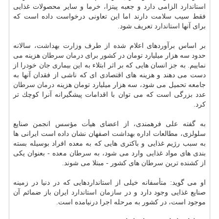
استاندارد
الزامی دارد و جعبه پیتزا، خرما و سایر محصولات غذایی
فقط سیب
سلامت
دارند اما این تعاونی درخواست داده است كه
برای آنها
استاندارد
تعریف شود.
بر اساس برآوردهای اعلام شده از طرف وزارت
بهداشت
، سالانه
حدود سه هزار میلیارد تومان در كشور برای
درمان
سرطان
هزینه می
نماییم. به جز انسان هایی كه بر اثر ابتلاء به این بیماری جان خودرا از
دست می دهند و هزینه ‎های اقتصادی ای كه ناشی از فقدان آنها به
جامعه تحمیل می شود، سه هزار میلیارد تومان هزینه
درمان
سرطان
عدد بزرگی است كه می توان با اقدامات پیشگیرانه آنرا كوچك تر
كرد.
به گفته علی فرهمندی، از اعضای هیأت مؤسس انجمن صنایع
سلولزی، مطالعات اداره
بهداشت
اصفهان نشان داده است ایرانی ها
به سبب رژیم غذایی و باكتری هایی كه به معده افراد بوسیله بسته
بندی های مواد غذایی وارد می ‎شود، به
سرطان
معده - بعنوان یكی
از كشنده ترین
سرطان
های كشور - مبتلا می شوند.
او می گوید: متأسفانه خیلی از استانداردهایی كه در دنیا در زمینه
صنایع غذایی وجود دارد و در
سازمان
استاندارد
ایران باز ضمائم آن
موجود است، در كشور به مرحله اجرا درنیامده است.