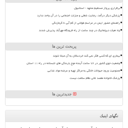
برقراری پرواز مستقیم مشهد - استانبول
پزشکی دیگر درآمد، رضایت شغلی و منزلت اجتماعی را در آن واحد ندارد
راهنمای حضور ایمن در مراسم طولانی از کم آبی تا گرمازدگی
۲۵ هیأت دیپلماتیک در چند ساعت از راه فرودگاه مهرآباد پذیرش شدند
پربحث ترین ها
بیماری ای که کسی فکر نمی کند خردسالان به آن مبتلا شوند
وضعیت جوی کشور در ۷۲ ساعت آینده موج بارندگی های تابستانه در راه ۱۱ استان
ممنوعیت ورود حیوانات خانگی به مراکز تهیه و عرضه مواد غذایی
پزشک خانواده مقصد غائی نظام سلامت نیست
جدیدترین ها
تگهای اپتیك