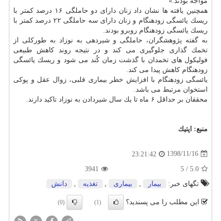
مواجه بودند.»
همچنین یافته ها نشان داد زنان دارای دو حاملگی ۱۶ درصد كمتر با
ریسك یائسگی زودهنگام و زنان دارای سه حاملگی ۲۲ درصد كمتر با
ریسك یائسگی زودهنگام روبرو بودند.
به گفته پژوهشگران، حاملگی و شیردهی به نوزاد به طوركلی از
تخمك گذاری جلوگیری می كند و در نتیجه روند كاهش طبیعی
فولیكول های تخمدان با گذشت زمان كُند می شود و ریسك یائسگی
زودهنگام كاهش پیدا می كند.
یائسگی زودهنگام با افزایش خطر بیماری قلبی، زوال عقل و پوكی
استخوان مرتبط می باشد.
محققان بر حداقل ۶ ماه تا یك سال شیردادن به نوزاد تاكید دارند.
منبع:
اپتیك
1398/11/16
23:21:42
3941
5
/
5.0
تگهای خبر:
بیمار
,
بیماری
,
تغذیه
,
دانش
این مطلب را می پسندید؟
(0)
(1)