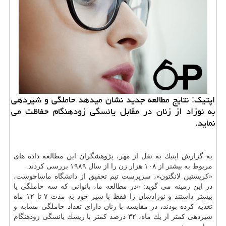
اپتیك: نتایج مطالعه جدید نشان میدهد حاملگی و شیردهی
به نوزاد از زنان در مقابل یائسگی زودهنگام حفاظت می
نماید.
به گزارش اپتیك به نقل از مهر، پژوهشگران این مطالعه داده های
مربوط به بیشتر از ۱۰۸ هزار زن را از سال ۱۹۸۹ بررسی كردند.
«كریستین لانگتون»، سرپرست تیم تحقیق از
دانشگاه
ماساچوست،
در این زمینه می گوید: «در مطالعه ما، بانوانی كه سه حاملگی یا
بیشتر داشتند و نوزادشان را فقط با شیر خود به مدت ۷ تا ۱۲ ماه
تغذیه كرده بودند، در مقایسه با زنان دارای تعداد حاملگی مشابه و
شیردهی كمتر از یك ماه، ۳۲ درصد كمتر با ریسك یائسگی زودهنگام