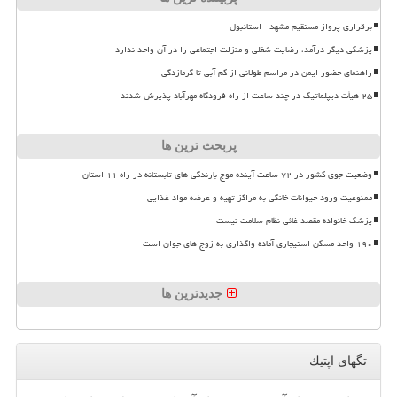
برقراری پرواز مستقیم مشهد - استانبول
پزشکی دیگر درآمد، رضایت شغلی و منزلت اجتماعی را در آن واحد ندارد
راهنمای حضور ایمن در مراسم طولانی از کم آبی تا گرمازدگی
۲۵ هیأت دیپلماتیک در چند ساعت از راه فرودگاه مهرآباد پذیرش شدند
پربحث ترین ها
وضعیت جوی کشور در ۷۲ ساعت آینده موج بارندگی های تابستانه در راه ۱۱ استان
ممنوعیت ورود حیوانات خانگی به مراکز تهیه و عرضه مواد غذایی
پزشک خانواده مقصد غائی نظام سلامت نیست
۱۹۰ واحد مسکن استیجاری آماده واگذاری به زوج های جوان است
جدیدترین ها
تگهای اپتیك