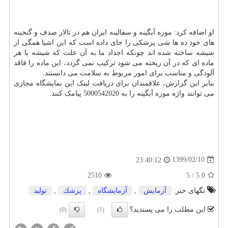
او اضافه کرد: موزه آبگینه و سفالینه ایران هم در تالار صدف و گنجینه
های خود ده ها شی پزشکی را جای داده است که این اشیا همگی از
شیشه ساخته شده اند چونکه اجداد ما به آن علت که شیشه با هر
ماده ای که در آن ریخته می شود ترکیب نمی گردد، این ماده را فاقد
آلودگی و مناسب برای امور مربوط به سلامت می دانستند.
بنابر این گزارش، علاقمندان برای دریافت لینک این نمایشگاه مجازی
می توانند واژه موزه آبگینه را به 5000542020 پیامک کنند.
1399/02/10
23:40:12
2510
5
/
5.0
تگهای خبر:
آزمایش
,
آزمایشگاه
,
پزشك
,
تولید
این مطلب را می پسندید؟
(0)
(1)