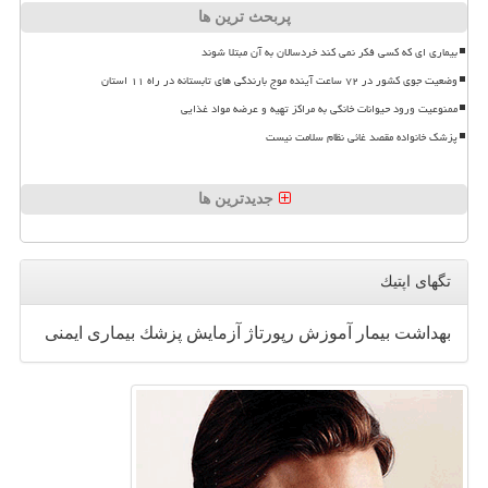
پربحث ترین ها
بیماری ای که کسی فکر نمی کند خردسالان به آن مبتلا شوند
وضعیت جوی کشور در ۷۲ ساعت آینده موج بارندگی های تابستانه در راه ۱۱ استان
ممنوعیت ورود حیوانات خانگی به مراکز تهیه و عرضه مواد غذایی
پزشک خانواده مقصد غائی نظام سلامت نیست
جدیدترین ها
تگهای اپتیك
بهداشت
بیمار
آموزش
رپورتاژ
آزمایش
پزشك
بیماری
ایمنی