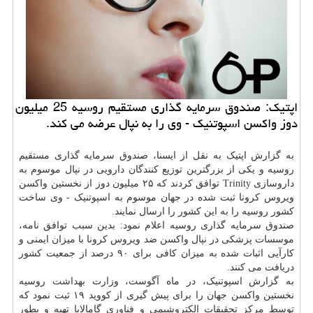
اپتیك: صندوق سرمایه گذاری مستقیم روسیه 25 میلیون
دوز واكسن اسپوتنیك - وی را به نپال عرضه می كند.
به گزارش اپتیک به نقل از ایسنا، صندوق سرمایه گذاری مستقیم
روسیه و یکی از بزرگترین توزیع کنندگان دارویی در نپال موسوم به
داروسازی Trinity توافق کردند که ۲۵ میلیون دوز از نخستین واکسن
ویروس کرونا ثبت شده در جهان موسوم به اسپوتنیک - وی ساخت
کشور روسیه را به این کشور را ارسال نمایند.
صندوق سرمایه گذاری روسیه اعلام نمود: بدین سبب توافق نامه،
موسسات پزشکی در نپال واکسن ضد ویروس کرونا با میزان ایمنی و
کارآیی اثبات شده به میزان کافی برای ۹۰ درصد از جمعیت کشور
دریافت می کنند.
به گزارش اسپوتنیک، در ماه آگوست، وزارت
بهداشت
روسیه
نخستین واکسن جهان را برای پیش گیری از کووید ۱۹ ثبت نمود که
توسط مرکز تحقیقات الکتروشیمی و فناوری گامالایا تهیه و بطور