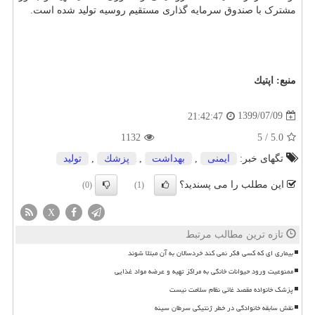
مشترک با صندوق سرمایه گذاری مستقیم روسیه تولید شده است.
منبع:
اپتیك
1399/07/09
21:42:47
1132
5
/
5.0
تگهای خبر:
ایمنی
,
بهداشت
,
پزشك
,
تولید
این مطلب را می پسندید؟
(0)
(1)
X
تازه ترین مطالب مرتبط
بیماری ای که کسی فکر نمی کند خردسالان به آن مبتلا شوند
ممنوعیت ورود حیوانات خانگی به مراکز تهیه و عرضه مواد غذایی
پزشک خانواده مقصد غائی نظام سلامت نیست
نقش سابقه خانوادگی در خطر ژنتیکی سرطان سینه