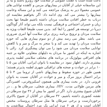
باعث شده است با غفلت عمومی از سلامت خود روبرو باشند و بنا بر
این متاسفانه خیلی از آقایان در بیماریهای مزمن و کاهنده توانایی های
عمومی معمولا دیر به پزشک مراجعه می کنند و این مساله وخامت
بیماریها را بیشتر می کند. وی ادامه داد: اگر بخواهیم مقایسه ای
درباب به خطر افتادن سلامت مردان داشته باشیم طبیعتا تنها بحث
زیان و خسران اجتماعی و فرهنگی نیست بلکه می تواند آثار گوناگون
دیرپا در توسعه هر کشور را ایفا کند. بدین سبب طبیعتا التفات ویژه به
سلامت مردان و ترویج برنامه ریزی برای سلامت آنها امری ضروری
می باشد. بنظر می رسد بیش از دو سوم بیماری هایی که حوزه
سلامت مردان را تهدید می کند و یا منجر به مرگ و میر و یا کاهش
توانایی سلامت مردان می شود را می توان پیشگیری کرد. زالی با
اشاره به اینکه در کشور ما مردان به دلیلهای متفاوتی علاوه بر جنبه
های افتراقی بیولوژیک در برنامه های مختلف سلامتی لطمه پذیری
بیشتری دارند، اظهار نمود: در مقایسه با بانوان ایرانی، آقایان بین ۵ تا
۱۰ برابر در حوادث و صحنه های ترافیکی شهری لطمه پذیرتر هستند؛
همین طور در حوزه سقوط و بیماریهای ناشی از تروما بین ۳ تا ۵
برابر احتمال بروز مرگ و میر و حوادث در آقایان نسبت به بانوان
فزونی دارد. در بحث بیماری هایی همچون اسکیزوفرنی، افسردگی
های مزمن طولانی مدت، HIV، بیماری شغلی،
سرطان
ها و...، در
آقایان شیوع بیشتری دارد. اگر در کشور ما بیش از ۳۶ نوع سرطان در
نقشه کشوری داشته باشیم، ۳۲ سرطان در آقایان از شیوع بالاتری
برخوردارست و برخی سرطان ها مثل سرطان پروستات مختص
آقایان است و از هر ۶ مرد ایرانی یک مرد احتمال مبتلاشدن به