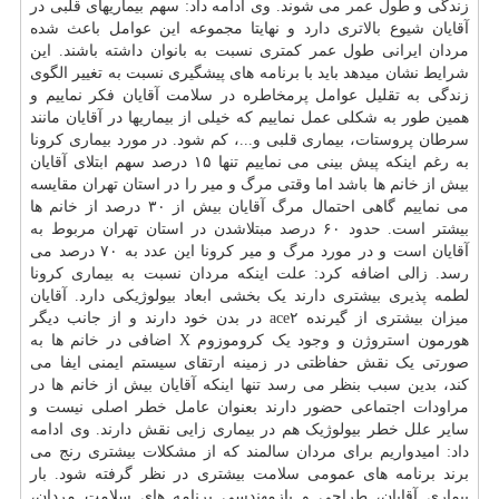
زندگی و
طول عمر
می شوند. وی ادامه داد: سهم بیماریهای قلبی در
آقایان شیوع بالاتری دارد و نهایتا مجموعه این عوامل باعث شده
مردان ایرانی طول عمر کمتری نسبت به بانوان داشته باشند. این
شرایط نشان میدهد باید با برنامه های پیشگیری نسبت به تغییر الگوی
زندگی به تقلیل عوامل پرمخاطره در سلامت آقایان فکر نماییم و
همین طور به شکلی عمل نماییم که خیلی از بیماریها در آقایان مانند
سرطان پروستات، بیماری قلبی و...، کم شود. در مورد بیماری کرونا
به رغم اینکه پیش بینی می نماییم تنها ۱۵ درصد سهم ابتلای آقایان
بیش از خانم ها باشد اما وقتی مرگ و میر را در استان تهران مقایسه
می نماییم گاهی احتمال مرگ آقایان بیش از ۳۰ درصد از خانم ها
بیشتر است. حدود ۶۰ درصد مبتلاشدن در استان تهران مربوط به
آقایان است و در مورد مرگ و میر کرونا این عدد به ۷۰ درصد می
رسد. زالی اضافه کرد: علت اینکه مردان نسبت به بیماری کرونا
لطمه پذیری بیشتری دارند یک بخشی ابعاد بیولوژیکی دارد. آقایان
میزان بیشتری از گیرنده ace۲ در بدن خود دارند و از جانب دیگر
هورمون استروژن و وجود یک کروموزوم X اضافی در خانم ها به
صورتی یک نقش حفاظتی در زمینه ارتقای سیستم ایمنی ایفا می
کند، بدین سبب بنظر می رسد تنها اینکه آقایان بیش از خانم ها در
مراودات اجتماعی حضور دارند بعنوان عامل خطر اصلی نیست و
سایر علل خطر بیولوژیک هم در بیماری زایی نقش دارند. وی ادامه
داد: امیدواریم برای مردان سالمند که از مشکلات بیشتری رنج می
برند برنامه های عمومی سلامت بیشتری در نظر گرفته شود. بار
بیماری آقایان، طراحی و بازمهندسی برنامه های سلامت مردان،