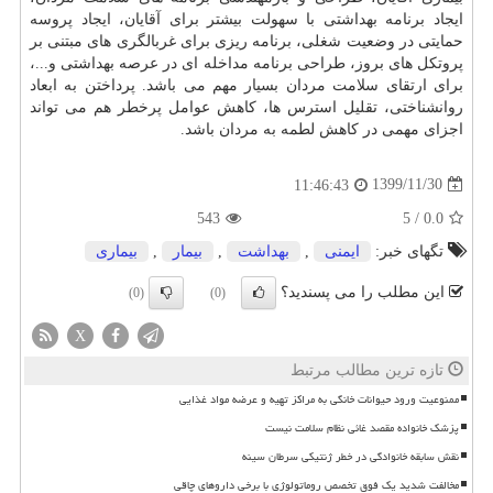
ایجاد برنامه بهداشتی با سهولت بیشتر برای آقایان، ایجاد پروسه
حمایتی در وضعیت شغلی، برنامه ریزی برای غربالگری های مبتنی بر
پروتکل های بروز، طراحی برنامه مداخله ای در عرصه بهداشتی و...،
برای ارتقای سلامت مردان بسیار مهم می باشد. پرداختن به ابعاد
روانشناختی، تقلیل استرس ها، کاهش عوامل پرخطر هم می تواند
اجزای مهمی در کاهش لطمه به مردان باشد.
1399/11/30
11:46:43
543
5
/
0.0
تگهای خبر:
ایمنی
,
بهداشت
,
بیمار
,
بیماری
این مطلب را می پسندید؟
(0)
(0)
X
تازه ترین مطالب مرتبط
ممنوعیت ورود حیوانات خانگی به مراکز تهیه و عرضه مواد غذایی
پزشک خانواده مقصد غائی نظام سلامت نیست
نقش سابقه خانوادگی در خطر ژنتیکی سرطان سینه
مخالفت شدید یک فوق تخصص روماتولوژی با برخی داروهای چاقی