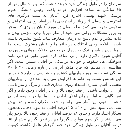
سرطان را در طول زندگی خود خواهد داشت که این احتمال پس از
۶۵ سالگی به تصاعد افزایش خواهد یافت. رئیس
دانشگاه
علوم
پزشکی شهید بهشتی اشاره کرد: آقایان به سبب درگیری های
استرسی و شغلی آثار زیانبار استرسی را در ابعاد روانی، اجتماعی و
سلامتی تجربه می کنند. بطور مثال در مورد آقایان مواردی که منجر
به بروز مشکلات روانی می شود از نظر دیرپا بودن، مزمن بودن و
ثبات بیشتر و عدم پاسخ به
درمان
متعارف شاید شیوع بیشتری داشته
باشد. بااینکه برخی اختلالات در خانم ها و آقایان مشترک است اما
دیرپا بودن و پاسخ اندک به درمان در بعضی اختلالات روانی مزمن در
آقایان شیوع بالاتری دارد. زالی اضافه کرد: همین طور حوادثی مانند
سوختگی ها، سقوط و حوادث ترافیکی در آقایان بیشتر است. اگر
مقایسه ای نماییم که فرد مذکر ایرانی در بازه زمانی ۳۰ تا ۷۰
سالگی نسبت به بروز بیماریهای کشنده چه شانسی را دارد ۱.۵ برابر
این شانس نسبت به خانم ها افزایش می یابد. تعدادی از بیماریهای
تنفسی، آسم، بیماری انسداد ریوی، بیماری قلبی و مرگ و میر ناشی
از آن، حوادث ناشی از فشارخون بالا و...، در آقایان وجود دارد و اگر
نیم نگاهی به آمار میزان ابتلای آقایان به بیماریها در جامعه ایرانی
داشته باشیم، این آمار می تواند به شدت نگران کننده باشد. پیش
بینی می شود بیش از ۲۰ تا ۲۵ درصد آقایان به مواد دخانی همچون
سیگار اعتیاد دارند و حدود ۱۸ درصد آقایان از فشارخون بالا برخوردار
می باشند و اگر سهم موارد دیگر را هم در نظر بگیریم بیش از ۹۵
درصد آقایان در طول زندگی خود حتما گرفتار عامل کاهنده کیفیت