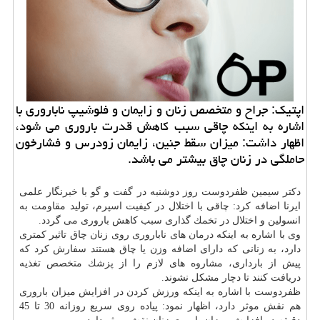
اپتیك: جراح و متخصص زنان و زایمان و فلوشیپ ناباروری با
اشاره به اینكه چاقی سبب كاهش قدرت باروری می شود،
اظهار داشت: میزان سقط جنین، زایمان زودرس و فشارخون
حاملگی در زنان چاق بیشتر می باشد.
دكتر سیمین ظفردوست روز دوشنبه در گفت و گو با خبرنگار علمی
ایرنا اضافه كرد: چاقی با اختلال در كیفیت اسپرم، تولید مقاومت به
انسولین و اختلال در تخمك گذاری سبب كاهش باروری می گردد.
وی با اشاره به اینكه
درمان
های ناباروری روی زنان چاق تاثیر كمتری
دارد، به زنانی كه دارای اضافه وزن یا چاق هستند سفارش كرد كه
پیش از بارداری، مشاروه های لازم را از
پزشك
متخصص تغذیه
دریافت كنند تا دچار مشكل نشوند.
ظفردوست با اشاره به اینكه ورزش كردن در افزایش میزان باروری
هم نقش موثر دارد، اظهار نمود: پیاده روی سریع روزانه 30 تا 45