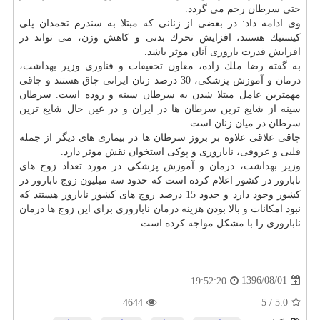
حتی سرطان رحم می گردد.
وی ادامه داد: در بعضی از زنانی كه مبتلا به سندرم تخمدان پلی
كیستیك هستند، افزایش تحرك بدنی و كاهش وزن، می تواند در
افزایش قدرت باروری آنان موثر باشد.
به گفته رضا ملك زاده، معاون تحقیقات و فناوری وزیر
بهداشت
،
درمان
و آموزش پزشكی، 30 درصد زنان ایرانی چاق هستند و چاقی
مهمترین عامل مبتلا شدن به سرطان سینه و روده است. سرطان
سینه از شایع ترین سرطان ها در ایران و در عین حال شایع ترین
سرطان در میان زنان است.
چاقی علاقی علاوه بر بروز سرطان ها در بیماری های دیگر از جمله
قلبی و عروقی، ناباروری و پوكی استخوان نقش موثر دارد.
وزیر
بهداشت
،
درمان
و آموزش پزشكی در مورد تعداد زوج های
نابارور در كشور اعلام كرده است كه حدود سه میلیون زوج نابارور در
كشور وجود دارد و حدود 15 درصد زوج های كشور نابارور هستند كه
نبود امكانات و بالا بودن هزینه
درمان
ناباروری برای این زوج ها
درمان
ناباروری را با مشكل مواجه كرده است.
1396/08/01
19:52:20
4644
5
/
5.0