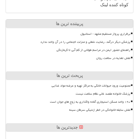
کوتاه کننده لینک
پربیننده ترین ها
برقراری پرواز مستقیم مشهد - استانبول
پزشکی دیگر درآمد، رضایت شغلی و منزلت اجتماعی را در آن واحد ندارد
راهنمای حضور ایمن در مراسم طولانی از کم آبی تا گرمازدگی
نقش تغذیه در سلامت روان
پربحث ترین ها
ممنوعیت ورود حیوانات خانگی به مراکز تهیه و عرضه مواد غذایی
پزشک خانواده مقصد غائی نظام سلامت نیست
۱۹۰ واحد مسکن استیجاری آماده واگذاری به زوج های جوان است
نقش سابقه خانوادگی در خطر ژنتیکی سرطان سینه
جدیدترین ها