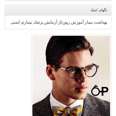
تگهای اپتیك
بهداشت
بیمار
آموزش
رپورتاژ
آزمایش
پزشك
بیماری
ایمنی