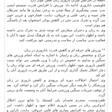
دقیقه در افزایش میزان باروری زنان نقش موثر دارد.
فلوشیپ ناباروری ادامه داد: ورزش با افزایش قدرت سیستم ایمنی
بدن، سبب پیشگیری از مبتلا شدن به برخی بیماری ها مانند سرطان
های سینه و رحم، قلبی و عروقی، دیابت، فشارخون و چربی خون
می گردد و تحرك بدنی حتی در كاهش پوكی استخوان بعد از یائسگی
هم موثر است.
وی به زنان و دختران سفارش كه توجه جدی به تحرك بدنی داشته
باشند و اظهار داشت: این مورد باید به یك فرهنگ تبدیل شود تا آنان با
فعالیت بدنی مناسب از
سلامت
و تندرستی خود مراقبت كنند.
** ورزش های حرفه ای و كاهش قدرت ناباروری در زنان
جراح و متخصص زنان و زایمان با اشاره به اینكه انجام ورزش های
سنگین و مداوم به خصوص در زنان با وزن طبیعی می تواند سبب
كاهش باروری شود، اظهار داشت: ورزش حرفه ای می تواند زنان را
دچار اختلال تخمك گذاری كرده و از این طریق قدرت باروری آنان را
كم كند.
وی احتمال اختلالات دوره ای پریودی و كاهش باروری در زنان
ورزشكار را عارضه دیگر تمرینات سنگین ذكر كرد و اضافه كرد: بعد
از توقف تمرینات سنگین ورزشی شرایط آنان به وضعیت عادی برمی
گردد.
ظفردوست، سندرم تخمدان پلی كیستیك را شایع ترین اختلال
آندوكرین زنان در سنین باروری اعلام نمود و اظهار داشت: این
بیماری منجر به افزایش بیماری های قلبی عروقی، دیابت، نازایی و