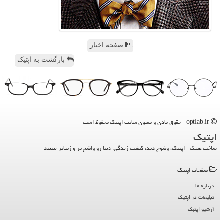
صفحه اخبار
بازگشت به اپتیک
optlab.ir - حقوق مادی و معنوی سایت اپتیك محفوظ است
اپتیك
ساخت عینک - اپتیک، وضوح دید، کیفیت زندگی. دنیا رو واضح تر و زیباتر ببینید
صفحات اپتیك
درباره ما
تبلیغات در اپتیك
آرشیو اپتیك