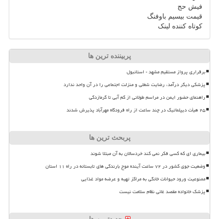
فیش حج
قیمت بیسیم باوفنگ
کوتاه کننده لینک
پربیننده ترین ها
برقراری پرواز مستقیم مشهد - استانبول
پزشکی دیگر درآمد، رضایت شغلی و منزلت اجتماعی را در آن واحد ندارد
راهنمای حضور ایمن در مراسم طولانی از کم آبی تا گرمازدگی
۲۵ هیأت دیپلماتیک در چند ساعت از راه فرودگاه مهرآباد پذیرش شدند
پربحث ترین ها
بیماری ای که کسی فکر نمی کند خردسالان به آن مبتلا شوند
وضعیت جوی کشور در ۷۲ ساعت آینده موج بارندگی های تابستانه در راه ۱۱ استان
ممنوعیت ورود حیوانات خانگی به مراکز تهیه و عرضه مواد غذایی
پزشک خانواده مقصد غائی نظام سلامت نیست