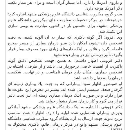
و داروی امریكا را دارد، اما بسیار گران است و برای هر بیمار یكصد
دلار امریكا هزینه دارد.
مدیر گروه میكروب شناسی دانشگاه علوم پزشكی مشهد اشاره كرد:
خوشبختانه در مركز تحقیقات مقاومت های میكروبی دانشگاه علوم
پزشكی مشهد، برای نخستین بار در كشور، مبادرت به بومی سازی
این تكنیك شد.
وی افزود: اگر گونه باكتری كه بیمار به آن آلوده شده، به دقت
تشخیص داده نشود، امكان دارد سیر
درمان
بیماری از مسیر صحیح
فاصله بگیرد و علاوه بر اینكه داروهای زیادی مورد مصرف بیمار قرار
بگیرد، تأثیر درمانی نیز در بیمار دیده نشود.
دكتر قزوینی اظهار داشت: به همین جهت، تشخیص دقیق گونه
باكتری، از اهمیت خاصی برخوردار می باشد و از طرفی، اشتباه در
تشخیص بیماری، امكان دارد درمان نامناسب و در نهایت، شكست
درمان را به دنبال داشته باشد.
او همینطور اظهار نمود: بیمارانی كه به جهت یك بیماری زمینه ای
گرفتار ضعف سیستم ایمنی شده اند، بیشتر در معرض این عفونت ها
قرار دارند و در صورت ابتلا، درمان بیماری زمینه ای نیز تحت تأثیر
قرار می گیرد و كار درمان بسیار دشوار خواهد شد.
دكتر قزوینی با اشاره به اینكه دانشگاه علوم پزشكی مشهد آمادگی
پذیرش بیماران شناسایی شده اولیه را دارد، اظهار داشت: مناسب
ترین نمونه جهت ارسال به آزمایشگاه گروه میكرب شناسی دانشگاه
علوم پزشكی مشهد واقع در مركز درمانی قائم، باكتری مشكوك به