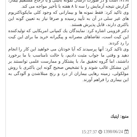
NTM است و در صورت ارسال نمونه بالینی و یا ارجاع مستقیم بیمار،
گزارش نتیجه آزمایش را سه تا ۸ هفته با تأخیر مواجه می كند.
وی تاكید كرد: فقط نمونه ها و بیمارانی كه وجود كلی مایكوباكتریوم
های غیر سلی در آن به تأیید رسیده و صرفا نیاز به تعیین گونه این
باكتری دارند، قابل پذیرش هستند.
دكتر قزوینی اشاره كرد: نمایندگان یك كمپانی امریكایی كه تولیدكننده
این كیت است، تقاضاهای مصرانه و پیگیرانه خرید ما برای این كیت
را رد كردند.
وی تاكید كرد: آنها پرسیدند كه آیا خودتان می خواهید این كار را انجام
دهید و وقتی ما جواب مثبت دادیم، با حالت نامناسب با ما برخورد
داشتند، اما گروه تحقیق ما، با پشتكار و ممارست علمی توانستند بر
این مشكل غالب شوند و با تشخیص صحیح گونه این باكتری با روش
مولكولی، زمینه رهایی بیماران از درد و رنج مبتلاشدن و آلودگی به
این بیماری را فراهم آورند.
منبع:
اپتیك
1398/06/24
15:27:37