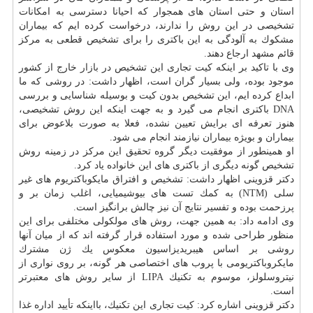
استان و حتی استان های همجوار كه احیانا دسترسی به امكانات
تشخیصی در این روش را ندارند، درخواست كرده ایم كه بیماران
مشكوك به آلودگی به این باكتری را برای تشخیص قطعی به مركز
قائم مشهد ارجاع دهند.
وی با تاكید بر اینكه كیت تجاری این تشخیص در
بازار
خارج از كشور
موجود بوده، ولی بسیار گران است، اظهار داشت: در روشی كه ما
ابداع كرده ایم، این تشخیص بدون كیت و بوسیله شناسایی و بررسی
DNA باكتری انجام می گیرد و به جهت اینكه این روش تشخیصی،
هنوز تعرفه ای برایش تعیین نشده، فعلا به صورت بلاعوض برای
بیماران و بویژه بیماران نیازمند انجام می شود.
او همینطور از موفقیت دیگر گروه تحقیق این مركز در زمینه روش
تشخیص گونه دیگری از باكتری های این خانواده یاد كرد.
دكتر قزوینی اظهار داشت: تشخیص و افتراق مایكوباكتریوم های غیر
سلی (NTM) به كمك تست های بیوشیمیایی، اغلب زمان بر و
پرزحمت بوده و تفسیر نتایج آن نیز چالش برانگیز است.
وی ادامه داد: به همین جهت، روش های مولكولی مختلفی برای این
منظور طراحی شده و مورد استفاده قرار گرفته اند كه از میان آنها
روشی بر اساس هیبریدیزاسیون معكوس یك ژن مشترك
مایكروباكتریومی با پروب های اختصاصی هر گونه، بر روی نواری از
نیتروسلولز، موسوم به تكنیك LIPA از سایر روش های معتبرتر
است.
دكتر قزوینی اشاره كرد: كیت تجاری این تكنیك، بااینكه تأیید اداره غذا