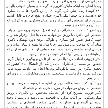
محیطی می توانند به بدن افراد وارد شده و ایجاد عفونت كنند.
وی با اشاره به اینكه مایكوباكتریوم ها گونه های بسیار متنوعی بالغ بر
۱۸۰ گونه دارند، اشاره كرد: گونه ای از این باكتری ها عامل بیماری
جذام هستند و به جهت اینكه باكتری جذام در هیچ جای دنیا قابل كشت
نیست، برای تشخیص آنها باید از روش میكروسكوپی بهره گرفت كه
نتایج آن هم غالبا دقیق نیست.
وی افزود: با كمك همكارانم در تیم تحقیق، زمینه پژوهشی در باره
تشخیص این باكتری با روش مولكولی، مدت ها قبل برقرار شد و به
جهت كاهش شیوع این بیماری و طولانی بودن دوره نهفتگی باكتری
مولد آن كه موجب می شود بیماری تا سال ها نهفته و پنهان بماند و در
مراحل اولیه تشخیص داده نشود، نمونه هایی از بافت های بیماران كه
آزمایشات را بر روی آنها انجام دهیم، در دسترس نبود.
دكتر قزوینی اضافه كرد: بالاخره بعد از تلاش و پیگیری فراوان گروه
تحقیق، توانستیم از همكاران مان در یكی از دانشگاه های كشور كه
تحقیق دیگری در زمینه مایكوباكتریوم ها انجام می دادند، نمونه هایی
دریافت نماییم و آزمایشات تشخیصی به روش مولكولی را بر روی آنها
انجام دهیم.
وی تاكید كرد: خوشبختانه ارزیابی اولیه و فرضیه ما درست بود و
تشخیص به روش مولكولی در مورد باكتری جذام نتیجه داد.
دكتر قزوینی تصریح كرد: از آنجائیكه تشخیص این باكتری با روش
میكروسكوپی در اغلب موارد به قطعیت نمی رسد و
پزشك
با وجود
تردید در آلوده بودن بیمار به باكتری مذكور، استنادی بر تشخیص
قطعی در دست ندارد، ما از پزشكان و همكاران مان در سراسر