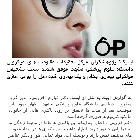
اپتیك: پژوهشگران مركز تحقیقات مقاومت های میكروبی
دانشگاه علوم پزشكی مشهد موفق شدند تست تشخیص
مولكولی بیماری جذام و یك بیماری شبه سل را بومی سازی
كنند.
به گزارش اپتیك به نقل از ایسنا،
دكتر كیارش قزوینی، مدیر گروه
میكروب شناسی
دانشگاه
علوم پزشكی مشهد، اظهار نمود: این
موفقیت بعد از مدت ها تحقیق بر روی باكتری هایی از خانواده
مایكوباكتریوم ها صورت گرفته است.
دكتر قزوینی با اشاره به اینكه این باكتری ها غالبا در محیط زندگی ما
به فراوانی حضور دارند، اظهار داشت: این باكتری ها در ایجاد
عفونت
های مختلف نقش دارند و بوسیله آب، مواد غذایی، هوا و دیگر عناصر