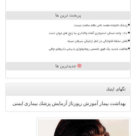
پربحث ترین ها
پزشک خانواده مقصد غائی نظام سلامت نیست
۱۹۰ واحد مسکن استیجاری آماده واگذاری به زوج های جوان است
نقش سابقه خانوادگی در خطر ژنتیکی سرطان سینه
مخالفت شدید یک فوق تخصص روماتولوژی با برخی داروهای چاقی
جدیدترین ها
تگهای اپتیك
بهداشت
بیمار
آموزش
رپورتاژ
آزمایش
پزشك
بیماری
ایمنی