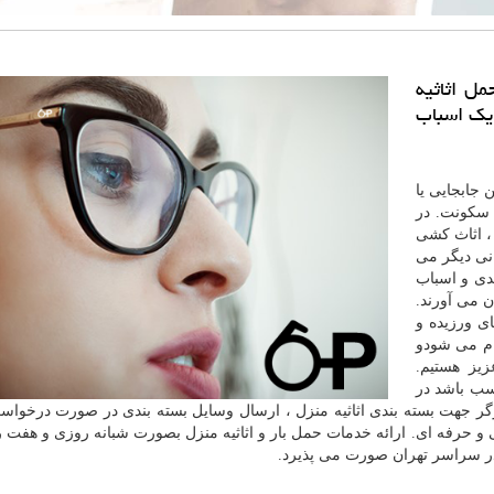
مل اثاثیه
 یك اسباب
 جابجایی یا
 سکونت. در
، اثاث کشی
انی دیگر می
دی و اسباب
 می آورند.
ای ورزیده و
ام می شودو
یز هستیم.
اسب باشد در
رگر جهت بسته بندی اثاثیه منزل ، ارسال وسایل بسته بندی در صورت درخواست
 حرفه ای. ارائه خدمات حمل بار و اثاثیه منزل بصورت شبانه روزی و هفت ر
ر سراسر تهران صورت می پذیرد.