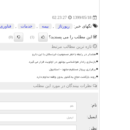
1399/05/18
02:23:27
تگهای خبر:
رپورتاژ
,
بیمه
,
خدمات
,
فناوری
این مطلب را می پسندید؟
(0)
(1)
تازه ترین مطالب مرتبط
هشدار در رابطه با خطر مسمومیت خردسالان با این دارو
بازسازی رادار هواشناسی بوشهر در اولویت قرار می گیرد
برقراری پرواز مستقیم مشهد - استانبول
روند بازگشت حجاج به کشور بدون وقفه تداوم دارد
نظرات بینندگان در مورد این مطلب
ن
نام:
ایمیل:
نظر: