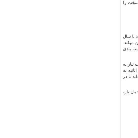
 سخت را
 با سال
 میکند.
ته بندی
نیاز به
اثیه به
د تا در
مل بار،