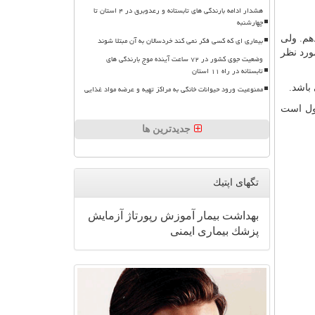
هشدار ادامه بارندگی های تابستانه و رعدوبرق در ۴ استان تا
چهارشنبه
هم. ولی
بیماری ای که کسی فکر نمی کند خردسالان به آن مبتلا شوند
ورد نظر
وضعیت جوی کشور در ۷۲ ساعت آینده موج بارندگی های
تابستانه در راه ۱۱ استان
باشد.
ممنوعیت ورود حیوانات خانگی به مراکز تهیه و عرضه مواد غذایی
غول است
جدیدترین ها
تگهای اپتیك
بهداشت
بیمار
آموزش
رپورتاژ
آزمایش
پزشك
بیماری
ایمنی