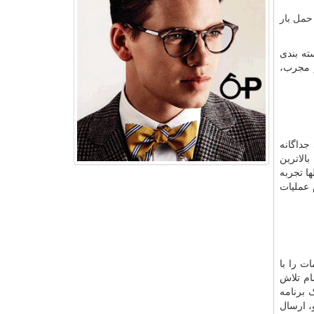
مل بار
ته بندی
و و مجرب،
جداگانه
الاترین
ا تجربه
 عملیات
ت را با
ام تلاش
 برنامه
، ارسال