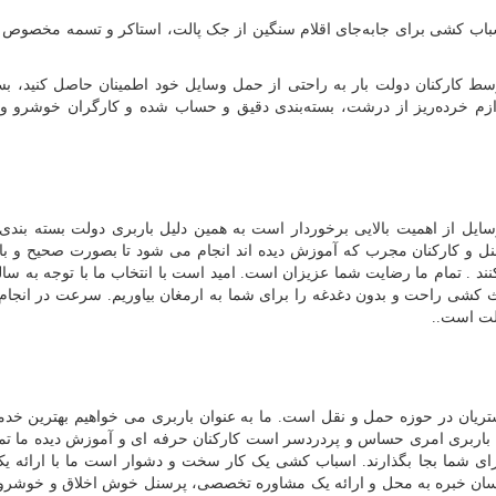
اب کشی برای جابه‌جای اقلام سنگین از جک پالت، استاکر و تسمه مخصوص
ح
 توسط کارکنان دولت بار به راحتی از حمل وسایل خود اطمینان حاصل کنید، بس
لایه و فوم، جداسازی لوازم خرده‌ریز از درشت، بسته‌بندی دقیق و حساب شده و کارگران خوشر
ایل از اهمیت بالایی برخوردار است به همین دلیل باربری دولت بسته بندی 
 و کارکنان مجرب که آموزش دیده اند انجام می شود تا بصورت صحیح و با ب
د . تمام ما رضایت شما عزیزان است. امید است با انتخاب ما با توجه به ساله
ث کشی راحت و بدون دغدغه را برای شما به ارمغان بیاوریم. سرعت در انجام
ولت است
..
ان در حوزه حمل و نقل است. ما به عنوان باربری می خواهیم بهترین خدما
 که باربری امری حساس و پردردسر است کارکنان حرفه ای و آموزش دیده ما تم
ی شما بجا بگذارند. اسباب کشی یک کار سخت و دشوار است ما با ارائه یک
شناسان خبره به محل و ارائه یک مشاوره تخصصی، پرسنل خوش اخلاق و خوشرو