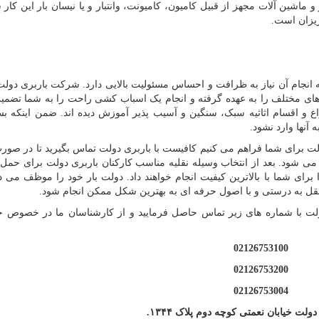
 ماشین آلات مجهز از قبیل کامیون، کامیونت، وانتبار و یا نیسان بار این کار
زیزان است
.
انجام آن نیاز به ظرافت و احساس مسئولیت بالایی دارد. شرکت باربری دولت
 های مختلف را به عهده گرفته و انجام یک اسباب کشی راحت را به شما تضمین
ع و اقسام اثاثیه سبک، سنگین و آسیب پذیر آموزش دیده اند. ضمن اینکه بس
آنها وارد نشود.
دولت برای شما فراهم می کنیم کافیست با باربری دولت تماس بگیرید تا در صورت 
ی شود. بعد از انتخاب وسیله نقلیه مناسب کارکنان باربری دولت برای حمل اث
ی شما با بالاترین کیفیت انجام خواهند داد. دولت بار خود را موظف می دان
 نقل به درستی و با اصول حرفه ای به بهترین شکل ممکن انجام شود
.
دولت با شماره های زیر تماس حاصل فرمایید و از کارشناسان ما در خصوص ح
02126753100
02126753200
02126753004
دولت خیابان نعمتی کوچه دوم پلاک
۱۳۴۴
.