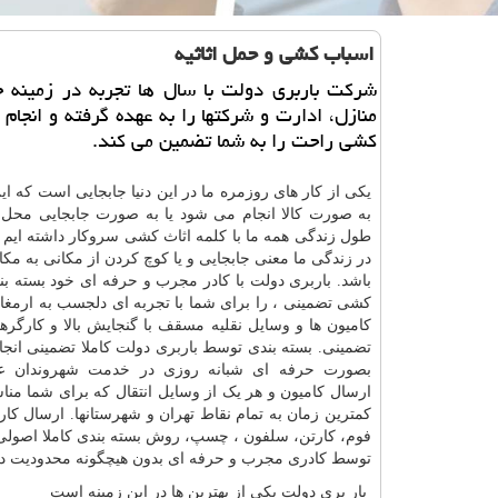
اسباب كشی و حمل اثاثیه
شركت باربری دولت با سال ها تجربه در زمینه ح
منازل، ادارت و شركتها را به عهده گرفته و انجام
كشی راحت را به شما تضمین می كند.
یکی از کار های روزمره ما در این دنیا جابجایی است که این
به صورت کالا انجام می شود یا به صورت جابجایی محل
طول زندگی همه ما با کلمه اثاث کشی سروکار داشته ایم 
در زندگی ما معنی جابجایی و یا کوچ کردن از مکانی به مک
باشد. باربری دولت با کادر مجرب و حرفه ای خود بسته بن
کشی تضمینی ، را برای شما با تجربه ای دلجسب به ارمغان
کامیون ها و وسایل نقلیه مسقف با گنجایش بالا و کارگره
تضمینی. بسته بندی توسط باربری دولت کاملا تضمینی انج
بصورت حرفه ای شبانه روزی در خدمت شهروندان عز
ارسال کامیون‌ و هر یک از وسایل انتقال که برای شما من
کمترین زمان به تمام نقاط تهران و شهرستانها. ارسال کا
فوم، کارتن، سلفون ، چسپ، روش بسته بندی کاملا اصولی و
توسط کادری مجرب و حرفه ای بدون هیچگونه محدودیت د
بار بری دولت یکی از بهترین ها در این زمینه است