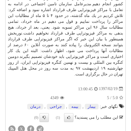
كشور انجام دهیم.مدیرعامل
سازمان
تامین اجتماعی در ادامه به
تعامل با مراكز فیزیوتراپی طرف قرارداد اشاره نمود و اضافه كرد:
تلاش كردیم در یك ماه گذشته، در حدود ۴ تا ۵ ماه از مطالبات این
مراكز را پرداخت نماییم و قول می دهیم در ماه خرداد، تمامی
مطالبات سال ۹۶ این مراكز تسویه شود. یعنی، بعد از خرداد، هیچ
بدهی به مراكز فیزیوتراپی طرف قرارداد نخواهیم داشت.نوربخش
همینطور با بیان این خبر كه اگر مراكز فیزیوتراپی طرف قرارداد
بتوانند نسخه الكترونیك را پیاده كنند به صورت آنلاین ۶۰ درصد از
مطالبات آنها پرداخت می شود، اظهار داشت: البته این یك كار
اختیاری است و مراكز فیزیوتراپی باید خودشان تصمیم بگیرند.دومین
كنگره بین المللی و بیست و نهمین كنگره فیزیوتراپی ایران، از روز
چهارشنبه ۱۹ اردیبهشت ۹۷ به مدت سه روز در محل هتل المپیك
تهران در حال برگزاری است.
1397/02/19
13:00:45
4349
5
/
5.0
تگهای خبر:
بیمار
,
بیمه
,
جراحی
,
درمان
این مطلب را می پسندید؟
(0)
(1)
X