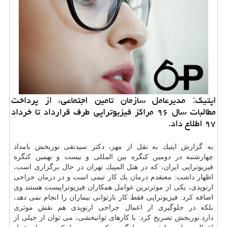
اپتیك: مدیرعامل سازمان تامین اجتماعی، از پرداخت
مطالبات سال ۹۶ مراكز فیزیوتراپی طرف قرارداد تا خرداد
۹۷ اطلاع داد.
به گزارش اپتیك به نقل از مهر، دكتر سیدتقی نوربخش بامداد
چهارشنبه در دومین كنگره بین المللی و بیست و نهمین كنگره
فیزیوتراپی ایران، كه در هتل المپیك تهران در حال برگزاری است،
اظهار داشت: معتقدم
درمان
یك كار تیمی است و در
درمان
جراحی
ارتوپدی، یكی از موثرترین عوامل همكاران فیزیوتراپیست هستند.وی
اضافه كرد: فیزیوتراپی فقط كار بازتوانی بیماران را انجام نمی دهد،
بلكه در جلوگیری از اعمال جراحی ارتوپدی هم نقش موثری
دارد.نوربخش تصریح كرد: با كارهای توانبخشی، می توان از خیلی از