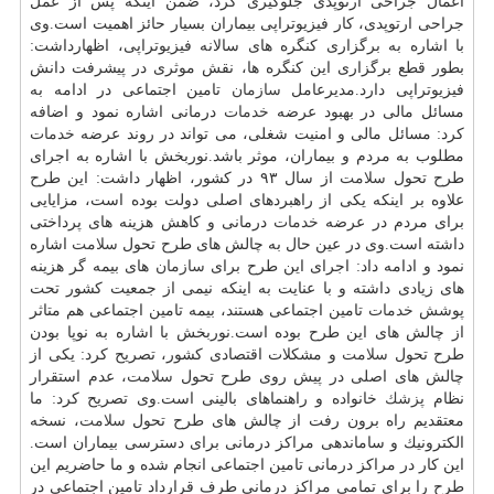
اعمال جراحی ارتوپدی جلوگیری كرد، ضمن اینكه پس از عمل
جراحی ارتوپدی، كار فیزیوتراپی بیماران بسیار حائز اهمیت است.وی
با اشاره به برگزاری كنگره های سالانه فیزیوتراپی، اظهارداشت:
بطور قطع برگزاری این كنگره ها، نقش موثری در پیشرفت دانش
فیزیوتراپی دارد.مدیرعامل
سازمان
تامین اجتماعی در ادامه به
مسائل مالی در بهبود عرضه
خدمات
درمانی اشاره نمود و اضافه
كرد: مسائل مالی و امنیت شغلی، می تواند در روند عرضه
خدمات
مطلوب به مردم و بیماران، موثر باشد.نوربخش با اشاره به اجرای
طرح تحول
سلامت
از سال ۹۳ در كشور، اظهار داشت: این طرح
علاوه بر اینكه یكی از راهبردهای اصلی دولت بوده است، مزایایی
برای مردم در عرضه
خدمات
درمانی و كاهش هزینه های پرداختی
داشته است.وی در عین حال به چالش های طرح تحول
سلامت
اشاره
نمود و ادامه داد: اجرای این طرح برای
سازمان
های بیمه گر هزینه
های زیادی داشته و با عنایت به اینكه نیمی از جمعیت كشور تحت
پوشش
خدمات
تامین اجتماعی هستند، بیمه تامین اجتماعی هم متاثر
از چالش های این طرح بوده است.نوربخش با اشاره به نوپا بودن
طرح تحول
سلامت
و مشكلات اقتصادی كشور، تصریح كرد: یكی از
چالش های اصلی در پیش روی طرح تحول
سلامت
، عدم استقرار
نظام
پزشك
خانواده و راهنماهای بالینی است.وی تصریح كرد: ما
معتقدیم راه برون رفت از چالش های طرح تحول
سلامت
، نسخه
الكترونیك و ساماندهی مراكز درمانی برای دسترسی بیماران است.
این كار در مراكز درمانی تامین اجتماعی انجام شده و ما حاضریم این
طرح را برای تمامی مراكز درمانی طرف قرارداد تامین اجتماعی در