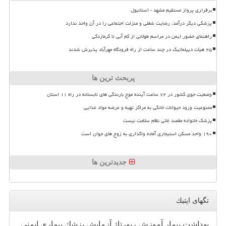
برقراری پرواز مستقیم مشهد - استانبول
پزشکی دیگر درآمد، رضایت شغلی و منزلت اجتماعی را در آن واحد ندارد
راهنمای حضور ایمن در مراسم طولانی از کم آبی تا گرمازدگی
۲۵ هیأت دیپلماتیک در چند ساعت از راه فرودگاه مهرآباد پذیرش شدند
پربحث ترین ها
وضعیت جوی کشور در ۷۲ ساعت آینده موج بارندگی های تابستانه در راه ۱۱ استان
ممنوعیت ورود حیوانات خانگی به مراکز تهیه و عرضه مواد غذایی
پزشک خانواده مقصد غائی نظام سلامت نیست
۱۹۰ واحد مسکن استیجاری آماده واگذاری به زوج های جوان است
جدیدترین ها
تگهای اپتیك
بهداشت
بیمار
آموزش
رپورتاژ
آزمایش
پزشك
بیماری
ایمنی