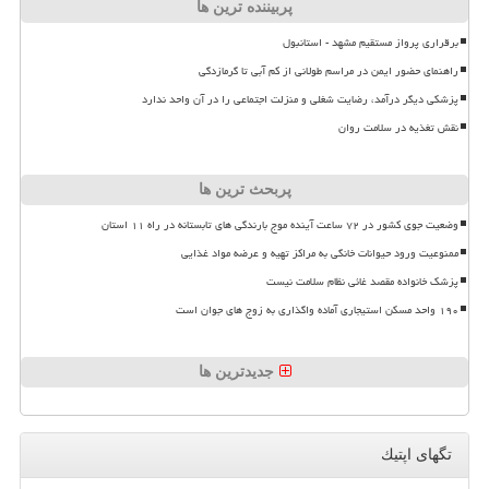
پربیننده ترین ها
برقراری پرواز مستقیم مشهد - استانبول
راهنمای حضور ایمن در مراسم طولانی از کم آبی تا گرمازدگی
پزشکی دیگر درآمد، رضایت شغلی و منزلت اجتماعی را در آن واحد ندارد
نقش تغذیه در سلامت روان
پربحث ترین ها
وضعیت جوی کشور در ۷۲ ساعت آینده موج بارندگی های تابستانه در راه ۱۱ استان
ممنوعیت ورود حیوانات خانگی به مراکز تهیه و عرضه مواد غذایی
پزشک خانواده مقصد غائی نظام سلامت نیست
۱۹۰ واحد مسکن استیجاری آماده واگذاری به زوج های جوان است
جدیدترین ها
تگهای اپتیك