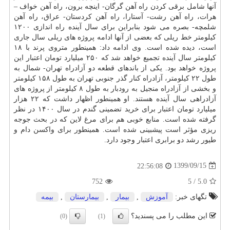
آنها شامل برقی کردن راه آهن گرگان- اینچه برون، راه آهن خواف –
هرات، راه آهن رشت- آستارا، راه آهن کردستان- عراق، راه آهن
شلمچه- بصره می شود بنابراین برای سال آینده راه اندازی ۱۲۰۰
کیلومتر خط ریلی که بعضی از آنها ادامه پروژه های ریلی سال جاری
است، دیده شده است. وی ادامه داد: همینطور متروی پرند با ۱۸
کیلومتر سال آینده تجمیع خواهد شد که ۲۵۰ میلیارد تومان اعتبار این
پروژه خواهد بود. یکی از باندهای قطعه دو آزادراه تهران- شمال به
طول ۲۲ کیلومتر، آزادراه کنار گذر جنوبی تهران به طول ۱۵۸ کیلومتر
و بخشی از آزادراه منجیل به رودبار به طول ۸ کیلومتر از پروژه های
آزادراهی سال آینده هستند. او همینطور اظهار داشت که ۲۲ هزار
میلیارد تومان اعتبار برای خرید تضمینی گندم در سال ۱۴۰۰ در نظر
گرفته شده است. منابع خوبی هم برای مرغ لاین که در بحث جوجه
ریزی مؤثر است پیشبینی شده است. همینطور برای واکسن دام و
طیور رشد دو برابری اعتبار وجود دارد.
1399/09/15
22:56:08
752
5
/
5.0
تگهای خبر:
آموزش
,
بیمار
,
بیمارستان
,
بیمه
این مطلب را می پسندید؟
(0)
(1)