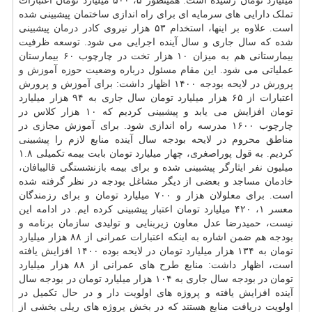
میلیارد تومان رسیده است. همینطور ۵، ۵۰۰ میلیارد تومان اعتبارات
تملک دارایی های سرمایه ای برای راه اندازی ساختمان پیشبینی شده
است. علاوه بر اینها، استخدام ۵۳ هزار نیروی کادر
درمان
پیشبینی
شده که سال جاری و سال آینده اجرایی می شود. توسعه ظرفیت
بیمارستانی هم به میزان ۱۰ هزار تخت در چارچوب ۶۰ بیمارستان
عملیاتی می شود. این مقام مسئول درباره وضعیت حوزه
آموزش
و
پرورش در لایحه بودجه ۱۴۰۰ اظهار داشت: برای آموزش و پرورش
اعتبارات از ۶۵ هزار میلیارد تومان سال جاری به ۹۴ هزار میلیارد
تومان افزایش می یابد و پیشبینی کردیم که ۱۰ هزار کلاس در
چارچوب ۱۶۰۰ مدرسه راه اندازی شود. برای آموزش مجازی در
مناطق محروم در لایحه بودجه سال آینده منابع لازم را پیشبینی
کردیم. به قول پوراصغری، چهار میلیارد تومان بابت بیمه تکمیلی ۱.۸
میلیون نفر ایثارگر پیشبینی شده و برای بیمه بازنشستگی قالیبافان،
خادمان مساجد و بعضی از دیگر مشاغل بودجه در نظر گرفته شده
است. برای معلولان هزار و ۷۰۰ میلیارد تومان و برای رزمندگان
معسر ۱، ۴۲۰ میلیارد تومان اعتبار پیشبینی کرده ایم. در ادامه این
نیست، حمیدرضا عدل معاون زیربنایی و تولیدی سازمان برنامه و
بودجه هم ضمن اشاره به اینکه اعتبارات عمرانی از ۸۸ هزار میلیارد
تومان به ۱۳۴ هزار میلیارد تومان در لایحه بوده ۱۴۰۰ افزایش یافته
است، اظهار داشت: منابع طرح های عمرانی از ۸۸ هزار میلیارد
تومان در بودجه سال جاری به ۱۰۴ هزار میلیارد تومان در بودجه سال
آینده افزایش یافته و پروژه های اولویت دار و در حال تکمیل در
اولویت دریافت منابع هستند که در بخش پروژه های ریلی بخشی از