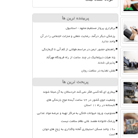
پربیننده ترین ها
برقراری پرواز مستقیم مشهد - استانبول
پزشکی دیگر درآمد، رضایت شغلی و منزلت اجتماعی را در آن
واحد ندارد
راهنمای حضور ایمن در مراسم طولانی از کم آبی تا گرمازدگی
۲۵ هیأت دیپلماتیک در چند ساعت از راه فرودگاه مهرآباد
پذیرش شدند
نقش تغذیه در سلامت روان
پربحث ترین ها
بیماری ای که کسی فکر نمی کند خردسالان به آن مبتلا شوند
وضعیت جوی کشور در ۷۲ ساعت آینده موج بارندگی های
تابستانه در راه ۱۱ استان
ممنوعیت ورود حیوانات خانگی به مراکز تهیه و عرضه مواد غذایی
پزشک خانواده مقصد غائی نظام سلامت نیست
۱۹۰ واحد مسکن استیجاری آماده واگذاری به زوج های جوان
است