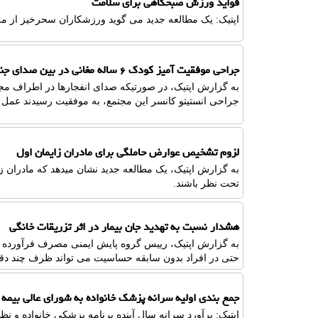
فواید ورزش صبحگاهی برای سلامت
اپتیک: یک مطالعه جدید می گوید ورزشکاران سحرخیز از مز
جراحی موفقیت آمیز کودک ۶ ساله مغانی در بین صدای جنگنده ها و بمباران
به گزارش اپتیک، در صورتیکه صدای انفجارها در اطراف مج
جراحی انستیتو کانسر این مجتمع، به موفقیت رسیدند عمل بسیار سنگین یک کودک ۶ ساله
لزوم تشخیص عوارض حاملگی برای مادران زایمان اول
به گزارش اپتیک، یک مطالعه جدید نشان میدهد که مادران زا
تحت نظر باشند.
هشدار نسبت به تهدید جان بیمار در اثر تزریقات خانگی
به گزارش اپتیک، رییس گروه پایش ایمنی مصرف فرآورده ها
حتی در افراد بدون سابقه حساسیت می تواند ظرف چند دقیقه 
جمع بندی اولیه سرانه پزشک خانواده به شورای عالی بیمه 
اپتیک: برآورد سرانه سال آینده برنامه پزشکی خانواده و ن